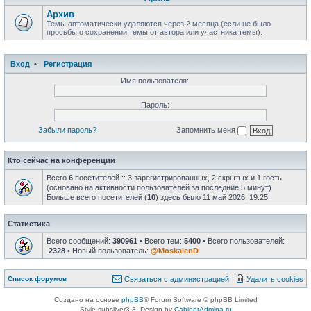
Архив
Темы автоматически удаляются через 2 месяца (если не было
просьбы о сохранении темы от автора или участника темы).
Вход
•
Регистрация
Имя пользователя:
Пароль:
Забыли пароль?
Запомнить меня
Кто сейчас на конференции
Всего
6
посетителей :: 3 зарегистрированных, 2 скрытых и 1 гость
(основано на активности пользователей за последние 5 минут)
Больше всего посетителей (
10
) здесь было 11 май 2026, 19:25
Статистика
Всего сообщений:
390961
• Всего тем:
5400
• Всего пользователей:
2328
• Новый пользователь:
@MoskalenD
Список форумов
Связаться с администрацией
Удалить cookies
Создано на основе
phpBB
® Forum Software © phpBB Limited
Style subsilver3.3. Design by
CabinetAdmina.ru