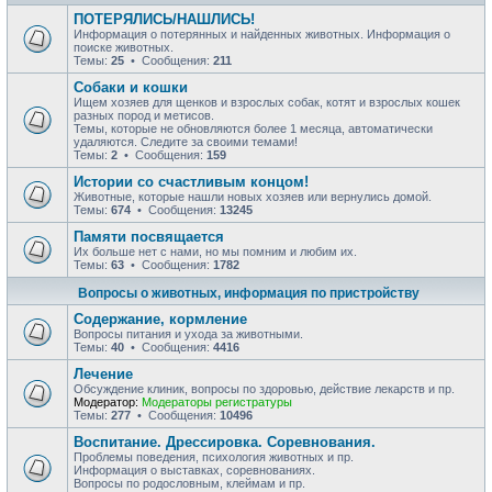
ПОТЕРЯЛИСЬ/НАШЛИСЬ!
Информация о потерянных и найденных животных. Информация о
поиске животных.
Темы:
25
• Сообщения:
211
Собаки и кошки
Ищем хозяев для щенков и взрослых собак, котят и взрослых кошек
разных пород и метисов.
Темы, которые не обновляются более 1 месяца, автоматически
удаляются. Следите за своими темами!
Темы:
2
• Сообщения:
159
Истории со счастливым концом!
Животные, которые нашли новых хозяев или вернулись домой.
Темы:
674
• Сообщения:
13245
Памяти посвящается
Их больше нет с нами, но мы помним и любим их.
Темы:
63
• Сообщения:
1782
Вопросы о животных, информация по пристройству
Содержание, кормление
Вопросы питания и ухода за животными.
Темы:
40
• Сообщения:
4416
Лечение
Обсуждение клиник, вопросы по здоровью, действие лекарств и пр.
Модератор:
Модераторы регистратуры
Темы:
277
• Сообщения:
10496
Воспитание. Дрессировка. Соревнования.
Проблемы поведения, психология животных и пр.
Информация о выставках, соревнованиях.
Вопросы по родословным, клеймам и пр.