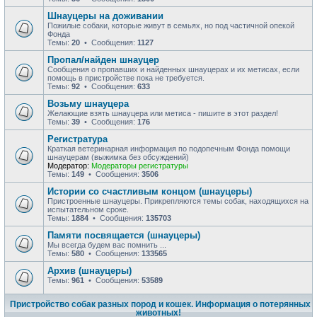
Шнауцеры на доживании
Пожилые собаки, которые живут в семьях, но под частичной опекой
Фонда
Темы:
20
• Сообщения:
1127
Пропал/найден шнауцер
Сообщения о пропавших и найденных шнауцерах и их метисах, если
помощь в пристройстве пока не требуется.
Темы:
92
• Сообщения:
633
Возьму шнауцера
Желающие взять шнауцера или метиса - пишите в этот раздел!
Темы:
39
• Сообщения:
176
Регистратура
Краткая ветеринарная информация по подопечным Фонда помощи
шнауцерам (выжимка без обсуждений)
Модератор:
Модераторы регистратуры
Темы:
149
• Сообщения:
3506
Истории со счастливым концом (шнауцеры)
Пристроенные шнауцеры. Прикрепляются темы собак, находящихся на
испытательном сроке.
Темы:
1884
• Сообщения:
135703
Памяти посвящается (шнауцеры)
Мы всегда будем вас помнить ...
Темы:
580
• Сообщения:
133565
Архив (шнауцеры)
Темы:
961
• Сообщения:
53589
Пристройство собак разных пород и кошек. Информация о потерянных
животных!