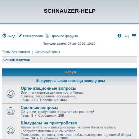
SCHNAUZER-HELP
Вход
Регистрация
Правила форума
FAQ
Текущее время: 07 авг 2026, 10:39
Темы без ответов
|
Активные темы
Список форумов
Форум
Шнауцеры. Фонд помощи шнауцерам
Организационные вопросы
Все, что касается деятельности Фонда.
Отчеты, голосования, обсуждения.
Темы:
21
• Сообщения:
4661
Срочные вопросы
Ситуации, требующие оперативного решения!
Темы:
3
• Сообщения:
258
Шнауцеры на пристройство
Ризен-, миттель- и цвергшнауцеры, а также близкие метисы.
Требуется помощь и ищем хозяев!
Прикрепляются темы, в которых собака находится под опекой Фонда.
Темы:
36
• Сообщения:
1800