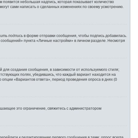
им появится небольшая надпись, которая показывает количество
 могут сами написать о сделанных изменениях по своему усмотрению.
ить подпись
в форме отправки сообщения, чтобы подпись добавилась.
 сообщений» пункта «Личные настройки» в личном разделе. Несмотря
 для создания сообщения, в зависимости от используемого стиля;
ветствующих полях, убедившись, что каждый вариант находится на
ю опции «Вариантов ответа», период проведения опроса в днях (0
ышающее это ограничение, свяжитесь с администратором
перейдите к редактированию первого сообщения в теме; опрос всегда