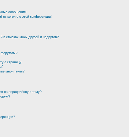
чные сообщения!
l от кого-то с этой конференции!
й в списках моих друзей и недругов?
и форумам?
стую страницу!
и?
ные мной темы?
ься на определённую тему?
форум?
ференции?