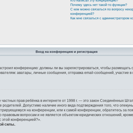
Кто написал эту конференцию?
Почему здесь нет такой-то функции?
С кем можно связаться по вопросу неко
конференцией?
Как мне связаться с администратором 
Вход на конференцию и регистрация
р настроил конференцию: должны ли вы зарегистрироваться, чтобы размещать 
елям: аватары, личные сообщения, отправка email-сообщений, участие в груп
защите частных прав ребёнка в интернете от 1998 г. — это закон Соединённых 
ие родителей. Допустимо наличие иного вида подтверждения того, что опек
гистрирующемуся на конференции, или к самой конференции, обратитесь за по
правовым вопросам и не является объектом юридических отношений, кроме у
 с этой конференцией?».
ой силы.
.