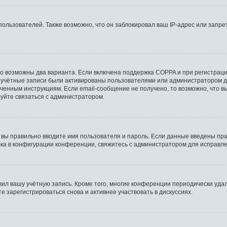
льзователей. Также возможно, что он заблокировал ваш IP-адрес или запрет
то возможны два варианта. Если включена поддержка COPPA и при регистрации
 учётные записи были активированы пользователями или администратором д
ченным инструкциям. Если email-сообщение не получено, то возможно, что в
буйте связаться с администратором.
 вы правильно вводите имя пользователя и пароль. Если данные введены пра
бка в конфигурации конференции, свяжитесь с администратором для исправле
лил вашу учётную запись. Кроме того, многие конференции периодически уд
 зарегистрироваться снова и активнее участвовать в дискуссиях.