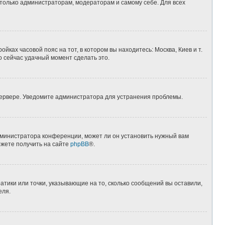
 только администраторам, модераторам и самому себе. Для всех
йках часовой пояс на тот, в котором вы находитесь: Москва, Киев и т.
о сейчас удачный момент сделать это.
 сервере. Уведомите администратора для устранения проблемы.
дминистратора конференции, может ли он установить нужный вам
ожете получить на сайте
phpBB
®.
атики или точки, указывающие на то, сколько сообщений вы оставили,
еля.