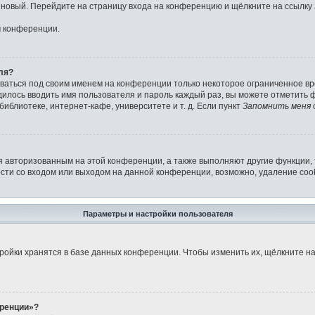
ь новый. Перейдите на страницу входа на конференцию и щёлкните на ссылку
м конференции.
ля?
аваться под своим именем на конференции только некоторое ограниченное вре
дилось вводить имя пользователя и пароль каждый раз, вы можете отметить
иблиотеке, интернет-кафе, университете и т. д. Если пункт
Запомнить меня
я авторизованным на этой конференции, а также выполняют другие функции,
ти со входом или выходом на данной конференции, возможно, удаление cook
Параметры и настройки пользователя
ройки хранятся в базе данных конференции. Чтобы изменить их, щёлкните н
еренции»?