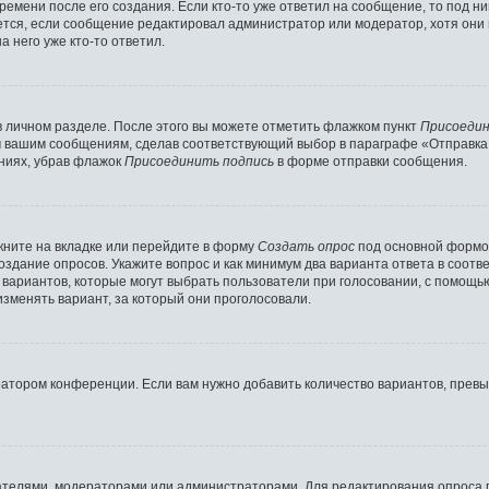
ремени после его создания. Если кто-то уже ответил на сообщение, то под н
ляется, если сообщение редактировал администратор или модератор, хотя они
 него уже кто-то ответил.
в личном разделе. После этого вы можете отметить флажком пункт
Присоедин
м вашим сообщениям, сделав соответствующий выбор в параграфе «Отправка
ниях, убрав флажок
Присоединить подпись
в форме отправки сообщения.
ните на вкладке или перейдите в форму
Создать опрос
под основной формой
создание опросов. Укажите вопрос и как минимум два варианта ответа в соот
о вариантов, которые могут выбрать пользователи при голосовании, с помощь
изменять вариант, за который они проголосовали.
ратором конференции. Если вам нужно добавить количество вариантов, прев
здателями, модераторами или администраторами. Для редактирования опроса 