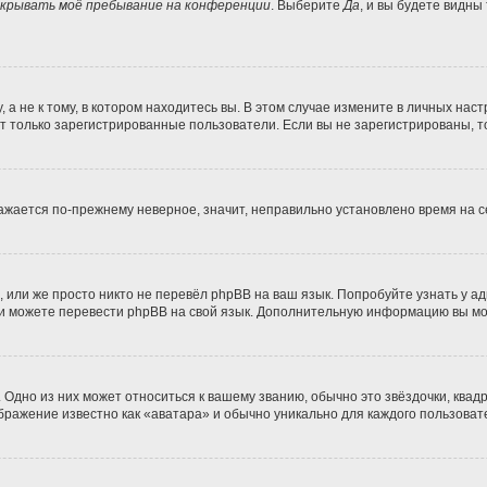
крывать моё пребывание на конференции
. Выберите
Да
, и вы будете видны
 не к тому, в котором находитесь вы. В этом случае измените в личных настро
гут только зарегистрированные пользователи. Если вы не зарегистрированы, т
бражается по-прежнему неверное, значит, неправильно установлено время на
 или же просто никто не перевёл phpBB на ваш язык. Попробуйте узнать у а
сами можете перевести phpBB на свой язык. Дополнительную информацию вы м
Одно из них может относиться к вашему званию, обычно это звёздочки, квадр
ображение известно как «аватара» и обычно уникально для каждого пользоват