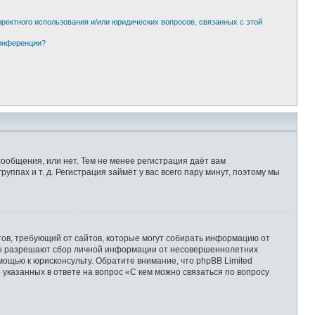
рректного использования и/или юридических вопросов, связанных с этой
конференции?
сообщения, или нет. Тем не менее регистрация даёт вам
пах и т. д. Регистрация займёт у вас всего пару минут, поэтому мы
Штатов, требующий от сайтов, которые могут собирать информацию от
уны разрешают сбор личной информации от несовершеннолетних
мощью к юрисконсульту. Обратите внимание, что phpBB Limited
казанных в ответе на вопрос «С кем можно связаться по вопросу