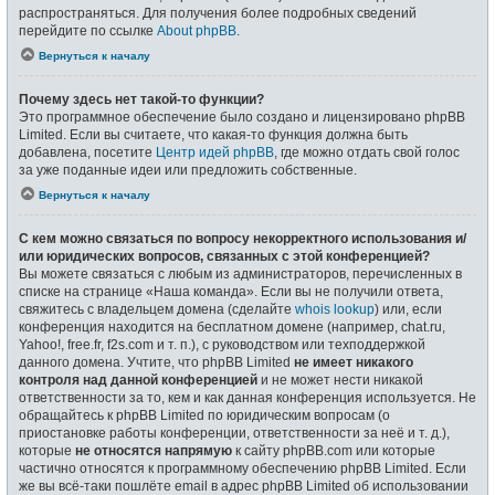
распространяться. Для получения более подробных сведений
перейдите по ссылке
About phpBB
.
Вернуться к началу
Почему здесь нет такой-то функции?
Это программное обеспечение было создано и лицензировано phpBB
Limited. Если вы считаете, что какая-то функция должна быть
добавлена, посетите
Центр идей phpBB
, где можно отдать свой голос
за уже поданные идеи или предложить собственные.
Вернуться к началу
С кем можно связаться по вопросу некорректного использования и/
или юридических вопросов, связанных с этой конференцией?
Вы можете связаться с любым из администраторов, перечисленных в
списке на странице «Наша команда». Если вы не получили ответа,
свяжитесь с владельцем домена (сделайте
whois lookup
) или, если
конференция находится на бесплатном домене (например, chat.ru,
Yahoo!, free.fr, f2s.com и т. п.), с руководством или техподдержкой
данного домена. Учтите, что phpBB Limited
не имеет никакого
контроля над данной конференцией
и не может нести никакой
ответственности за то, кем и как данная конференция используется. Не
обращайтесь к phpBB Limited по юридическим вопросам (о
приостановке работы конференции, ответственности за неё и т. д.),
которые
не относятся напрямую
к сайту phpBB.com или которые
частично относятся к программному обеспечению phpBB Limited. Если
же вы всё-таки пошлёте email в адрес phpBB Limited об использовании