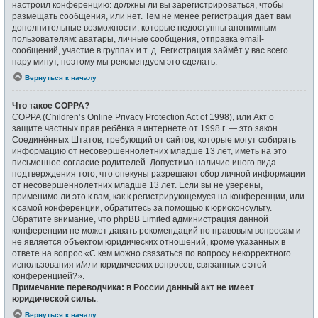
настроил конференцию: должны ли вы зарегистрироваться, чтобы
размещать сообщения, или нет. Тем не менее регистрация даёт вам
дополнительные возможности, которые недоступны анонимным
пользователям: аватары, личные сообщения, отправка email-
сообщений, участие в группах и т. д. Регистрация займёт у вас всего
пару минут, поэтому мы рекомендуем это сделать.
Вернуться к началу
Что такое COPPA?
COPPA (Children’s Online Privacy Protection Act of 1998), или Акт о
защите частных прав ребёнка в интернете от 1998 г. — это закон
Соединённых Штатов, требующий от сайтов, которые могут собирать
информацию от несовершеннолетних младше 13 лет, иметь на это
письменное согласие родителей. Допустимо наличие иного вида
подтверждения того, что опекуны разрешают сбор личной информации
от несовершеннолетних младше 13 лет. Если вы не уверены,
применимо ли это к вам, как к регистрирующемуся на конференции, или
к самой конференции, обратитесь за помощью к юрисконсульту.
Обратите внимание, что phpBB Limited администрация данной
конференции не может давать рекомендаций по правовым вопросам и
не является объектом юридических отношений, кроме указанных в
ответе на вопрос «С кем можно связаться по вопросу некорректного
использования и/или юридических вопросов, связанных с этой
конференцией?».
Примечание переводчика: в России данный акт не имеет
юридической силы.
.
Вернуться к началу