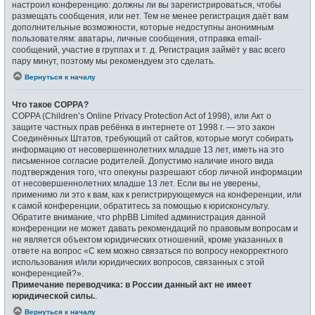
настроил конференцию: должны ли вы зарегистрироваться, чтобы
размещать сообщения, или нет. Тем не менее регистрация даёт вам
дополнительные возможности, которые недоступны анонимным
пользователям: аватары, личные сообщения, отправка email-
сообщений, участие в группах и т. д. Регистрация займёт у вас всего
пару минут, поэтому мы рекомендуем это сделать.
Вернуться к началу
Что такое COPPA?
COPPA (Children’s Online Privacy Protection Act of 1998), или Акт о
защите частных прав ребёнка в интернете от 1998 г. — это закон
Соединённых Штатов, требующий от сайтов, которые могут собирать
информацию от несовершеннолетних младше 13 лет, иметь на это
письменное согласие родителей. Допустимо наличие иного вида
подтверждения того, что опекуны разрешают сбор личной информации
от несовершеннолетних младше 13 лет. Если вы не уверены,
применимо ли это к вам, как к регистрирующемуся на конференции, или
к самой конференции, обратитесь за помощью к юрисконсульту.
Обратите внимание, что phpBB Limited администрация данной
конференции не может давать рекомендаций по правовым вопросам и
не является объектом юридических отношений, кроме указанных в
ответе на вопрос «С кем можно связаться по вопросу некорректного
использования и/или юридических вопросов, связанных с этой
конференцией?».
Примечание переводчика: в России данный акт не имеет
юридической силы.
.
Вернуться к началу