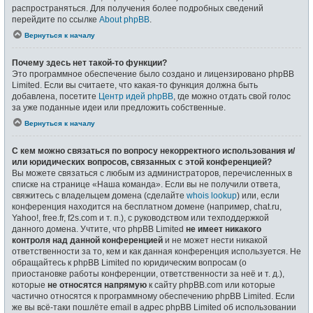
распространяться. Для получения более подробных сведений
перейдите по ссылке
About phpBB
.
Вернуться к началу
Почему здесь нет такой-то функции?
Это программное обеспечение было создано и лицензировано phpBB
Limited. Если вы считаете, что какая-то функция должна быть
добавлена, посетите
Центр идей phpBB
, где можно отдать свой голос
за уже поданные идеи или предложить собственные.
Вернуться к началу
С кем можно связаться по вопросу некорректного использования и/
или юридических вопросов, связанных с этой конференцией?
Вы можете связаться с любым из администраторов, перечисленных в
списке на странице «Наша команда». Если вы не получили ответа,
свяжитесь с владельцем домена (сделайте
whois lookup
) или, если
конференция находится на бесплатном домене (например, chat.ru,
Yahoo!, free.fr, f2s.com и т. п.), с руководством или техподдержкой
данного домена. Учтите, что phpBB Limited
не имеет никакого
контроля над данной конференцией
и не может нести никакой
ответственности за то, кем и как данная конференция используется. Не
обращайтесь к phpBB Limited по юридическим вопросам (о
приостановке работы конференции, ответственности за неё и т. д.),
которые
не относятся напрямую
к сайту phpBB.com или которые
частично относятся к программному обеспечению phpBB Limited. Если
же вы всё-таки пошлёте email в адрес phpBB Limited об использовании