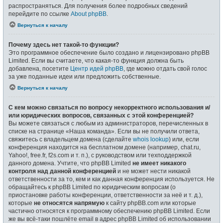
распространяться. Для получения более подробных сведений
перейдите по ссылке
About phpBB
.
Вернуться к началу
Почему здесь нет такой-то функции?
Это программное обеспечение было создано и лицензировано phpBB
Limited. Если вы считаете, что какая-то функция должна быть
добавлена, посетите
Центр идей phpBB
, где можно отдать свой голос
за уже поданные идеи или предложить собственные.
Вернуться к началу
С кем можно связаться по вопросу некорректного использования и/
или юридических вопросов, связанных с этой конференцией?
Вы можете связаться с любым из администраторов, перечисленных в
списке на странице «Наша команда». Если вы не получили ответа,
свяжитесь с владельцем домена (сделайте
whois lookup
) или, если
конференция находится на бесплатном домене (например, chat.ru,
Yahoo!, free.fr, f2s.com и т. п.), с руководством или техподдержкой
данного домена. Учтите, что phpBB Limited
не имеет никакого
контроля над данной конференцией
и не может нести никакой
ответственности за то, кем и как данная конференция используется. Не
обращайтесь к phpBB Limited по юридическим вопросам (о
приостановке работы конференции, ответственности за неё и т. д.),
которые
не относятся напрямую
к сайту phpBB.com или которые
частично относятся к программному обеспечению phpBB Limited. Если
же вы всё-таки пошлёте email в адрес phpBB Limited об использовании