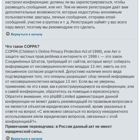
настроил конференцию: должны ли вы зарегистрироваться, чтобы
размещать сообщения, или нет. Тем не менее регистрация даёт вам
дополнительные возможности, которые недоступны анонимным
пользователям: аватары, личные сообщения, отправка email-
сообщений, участие в группах и т. д. Регистрация займёт у вас всего
пару минут, поэтому мы рекомендуем это сделать.
Вернуться к началу
Что такое COPPA?
COPPA (Children’s Online Privacy Protection Act of 1998), или Акт о
защите частных прав ребёнка в интернете от 1998 г. — это закон
Соединённых Штатов, требующий от сайтов, которые могут собирать
информацию от несовершеннолетних младше 13 лет, иметь на это
письменное согласие родителей. Допустимо наличие иного вида
подтверждения того, что опекуны разрешают сбор личной информации
от несовершеннолетних младше 13 лет. Если вы не уверены,
применимо ли это к вам, как к регистрирующемуся на конференции, или
к самой конференции, обратитесь за помощью к юрисконсульту.
Обратите внимание, что phpBB Limited администрация данной
конференции не может давать рекомендаций по правовым вопросам и
не является объектом юридических отношений, кроме указанных в
ответе на вопрос «С кем можно связаться по вопросу некорректного
использования и/или юридических вопросов, связанных с этой
конференцией?».
Примечание переводчика: в России данный акт не имеет
юридической силы.
.
Вернуться к началу