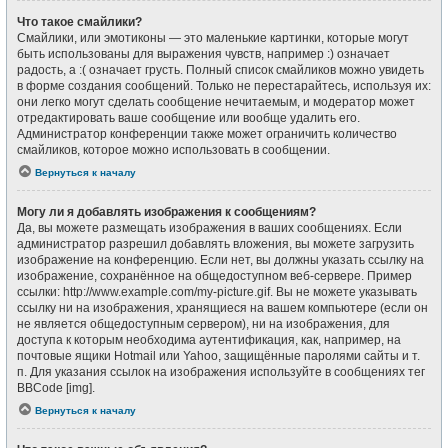
Что такое смайлики?
Смайлики, или эмотиконы — это маленькие картинки, которые могут
быть использованы для выражения чувств, например :) означает
радость, а :( означает грусть. Полный список смайликов можно увидеть
в форме создания сообщений. Только не перестарайтесь, используя их:
они легко могут сделать сообщение нечитаемым, и модератор может
отредактировать ваше сообщение или вообще удалить его.
Администратор конференции также может ограничить количество
смайликов, которое можно использовать в сообщении.
Вернуться к началу
Могу ли я добавлять изображения к сообщениям?
Да, вы можете размещать изображения в ваших сообщениях. Если
администратор разрешил добавлять вложения, вы можете загрузить
изображение на конференцию. Если нет, вы должны указать ссылку на
изображение, сохранённое на общедоступном веб-сервере. Пример
ссылки: http://www.example.com/my-picture.gif. Вы не можете указывать
ссылку ни на изображения, хранящиеся на вашем компьютере (если он
не является общедоступным сервером), ни на изображения, для
доступа к которым необходима аутентификация, как, например, на
почтовые ящики Hotmail или Yahoo, защищённые паролями сайты и т.
п. Для указания ссылок на изображения используйте в сообщениях тег
BBCode [img].
Вернуться к началу