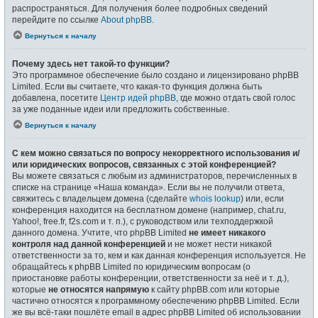
распространяться. Для получения более подробных сведений
перейдите по ссылке
About phpBB
.
Вернуться к началу
Почему здесь нет такой-то функции?
Это программное обеспечение было создано и лицензировано phpBB
Limited. Если вы считаете, что какая-то функция должна быть
добавлена, посетите
Центр идей phpBB
, где можно отдать свой голос
за уже поданные идеи или предложить собственные.
Вернуться к началу
С кем можно связаться по вопросу некорректного использования и/
или юридических вопросов, связанных с этой конференцией?
Вы можете связаться с любым из администраторов, перечисленных в
списке на странице «Наша команда». Если вы не получили ответа,
свяжитесь с владельцем домена (сделайте
whois lookup
) или, если
конференция находится на бесплатном домене (например, chat.ru,
Yahoo!, free.fr, f2s.com и т. п.), с руководством или техподдержкой
данного домена. Учтите, что phpBB Limited
не имеет никакого
контроля над данной конференцией
и не может нести никакой
ответственности за то, кем и как данная конференция используется. Не
обращайтесь к phpBB Limited по юридическим вопросам (о
приостановке работы конференции, ответственности за неё и т. д.),
которые
не относятся напрямую
к сайту phpBB.com или которые
частично относятся к программному обеспечению phpBB Limited. Если
же вы всё-таки пошлёте email в адрес phpBB Limited об использовании