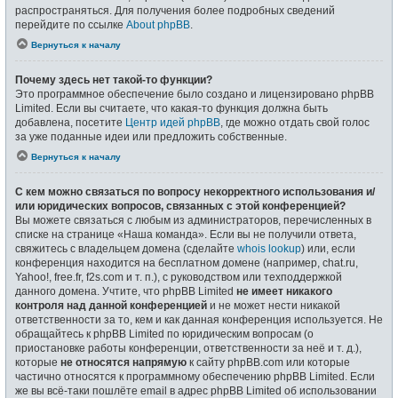
распространяться. Для получения более подробных сведений
перейдите по ссылке
About phpBB
.
Вернуться к началу
Почему здесь нет такой-то функции?
Это программное обеспечение было создано и лицензировано phpBB
Limited. Если вы считаете, что какая-то функция должна быть
добавлена, посетите
Центр идей phpBB
, где можно отдать свой голос
за уже поданные идеи или предложить собственные.
Вернуться к началу
С кем можно связаться по вопросу некорректного использования и/
или юридических вопросов, связанных с этой конференцией?
Вы можете связаться с любым из администраторов, перечисленных в
списке на странице «Наша команда». Если вы не получили ответа,
свяжитесь с владельцем домена (сделайте
whois lookup
) или, если
конференция находится на бесплатном домене (например, chat.ru,
Yahoo!, free.fr, f2s.com и т. п.), с руководством или техподдержкой
данного домена. Учтите, что phpBB Limited
не имеет никакого
контроля над данной конференцией
и не может нести никакой
ответственности за то, кем и как данная конференция используется. Не
обращайтесь к phpBB Limited по юридическим вопросам (о
приостановке работы конференции, ответственности за неё и т. д.),
которые
не относятся напрямую
к сайту phpBB.com или которые
частично относятся к программному обеспечению phpBB Limited. Если
же вы всё-таки пошлёте email в адрес phpBB Limited об использовании