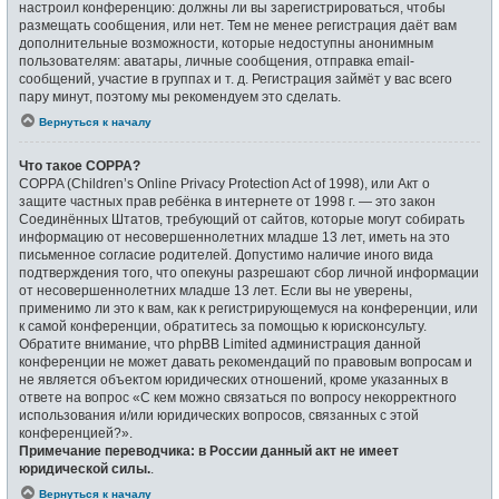
настроил конференцию: должны ли вы зарегистрироваться, чтобы
размещать сообщения, или нет. Тем не менее регистрация даёт вам
дополнительные возможности, которые недоступны анонимным
пользователям: аватары, личные сообщения, отправка email-
сообщений, участие в группах и т. д. Регистрация займёт у вас всего
пару минут, поэтому мы рекомендуем это сделать.
Вернуться к началу
Что такое COPPA?
COPPA (Children’s Online Privacy Protection Act of 1998), или Акт о
защите частных прав ребёнка в интернете от 1998 г. — это закон
Соединённых Штатов, требующий от сайтов, которые могут собирать
информацию от несовершеннолетних младше 13 лет, иметь на это
письменное согласие родителей. Допустимо наличие иного вида
подтверждения того, что опекуны разрешают сбор личной информации
от несовершеннолетних младше 13 лет. Если вы не уверены,
применимо ли это к вам, как к регистрирующемуся на конференции, или
к самой конференции, обратитесь за помощью к юрисконсульту.
Обратите внимание, что phpBB Limited администрация данной
конференции не может давать рекомендаций по правовым вопросам и
не является объектом юридических отношений, кроме указанных в
ответе на вопрос «С кем можно связаться по вопросу некорректного
использования и/или юридических вопросов, связанных с этой
конференцией?».
Примечание переводчика: в России данный акт не имеет
юридической силы.
.
Вернуться к началу