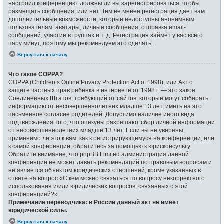
настроил конференцию: должны ли вы зарегистрироваться, чтобы
размещать сообщения, или нет. Тем не менее регистрация даёт вам
дополнительные возможности, которые недоступны анонимным
пользователям: аватары, личные сообщения, отправка email-
сообщений, участие в группах и т. д. Регистрация займёт у вас всего
пару минут, поэтому мы рекомендуем это сделать.
Вернуться к началу
Что такое COPPA?
COPPA (Children’s Online Privacy Protection Act of 1998), или Акт о
защите частных прав ребёнка в интернете от 1998 г. — это закон
Соединённых Штатов, требующий от сайтов, которые могут собирать
информацию от несовершеннолетних младше 13 лет, иметь на это
письменное согласие родителей. Допустимо наличие иного вида
подтверждения того, что опекуны разрешают сбор личной информации
от несовершеннолетних младше 13 лет. Если вы не уверены,
применимо ли это к вам, как к регистрирующемуся на конференции, или
к самой конференции, обратитесь за помощью к юрисконсульту.
Обратите внимание, что phpBB Limited администрация данной
конференции не может давать рекомендаций по правовым вопросам и
не является объектом юридических отношений, кроме указанных в
ответе на вопрос «С кем можно связаться по вопросу некорректного
использования и/или юридических вопросов, связанных с этой
конференцией?».
Примечание переводчика: в России данный акт не имеет
юридической силы.
.
Вернуться к началу