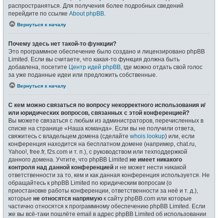
распространяться. Для получения более подробных сведений
перейдите по ссылке
About phpBB
.
Вернуться к началу
Почему здесь нет такой-то функции?
Это программное обеспечение было создано и лицензировано phpBB
Limited. Если вы считаете, что какая-то функция должна быть
добавлена, посетите
Центр идей phpBB
, где можно отдать свой голос
за уже поданные идеи или предложить собственные.
Вернуться к началу
С кем можно связаться по вопросу некорректного использования и/
или юридических вопросов, связанных с этой конференцией?
Вы можете связаться с любым из администраторов, перечисленных в
списке на странице «Наша команда». Если вы не получили ответа,
свяжитесь с владельцем домена (сделайте
whois lookup
) или, если
конференция находится на бесплатном домене (например, chat.ru,
Yahoo!, free.fr, f2s.com и т. п.), с руководством или техподдержкой
данного домена. Учтите, что phpBB Limited
не имеет никакого
контроля над данной конференцией
и не может нести никакой
ответственности за то, кем и как данная конференция используется. Не
обращайтесь к phpBB Limited по юридическим вопросам (о
приостановке работы конференции, ответственности за неё и т. д.),
которые
не относятся напрямую
к сайту phpBB.com или которые
частично относятся к программному обеспечению phpBB Limited. Если
же вы всё-таки пошлёте email в адрес phpBB Limited об использовании