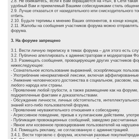
2.8. Не обижайтесь, если к Вам обращаются на «ты», в Сети так
удобный Вам и приемлемый Вашими собеседниками стиль общени
2.9. Лучше отказаться от назидательного или снисходительного т
отбить.
2.10. Будьте терпимы к мнению Ваших оппонентов, в конце концов
2.11. Жалобы на сообщения участников форума можно отправлять 
форума.
3. На форуме запрещено
3.1. Вести личную переписку в темах форума – для этого есть слу
3.2. Публично апеллировать к администраторам и модеpатоpам Фо
3.3. Размещать сообщения, провоцирующие других участников фор
нижеследующее:
- Сознательное использование выражений, оскорбляющих пользов
- Употребление ненормативной лексики, включая аффилированные
- Унижение человеческого достоинства в социальном, расовом, н
любого народа или страны.
- Проявление любой грубости, а также размещение как на форуме
подкрепленные фактами и доказательствами.
- Обсуждение личности, личных обстоятельств, интеллектуального
знаний кого-либо пользователей форума.
- Проявление неуважительного отношения к собеседнику.
- Агрессивное поведение, пpизыв к хулиганским действиям, употр
- Публикация провокационных сообщений, заведомо рассчитанных
- Явное или косвенное провоцирование пользователей на нарушен
3.4. Помещать рекламу, не согласованную с администрацией.
3.4.1. Вести торговлю с форума, исключая разовые покупки/прода