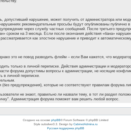
тельству.
ель, допустивший наpушение, может получить от администратора или мо
нарушениях рекомендательные просьбы будут опубликованы публично в 
редупреждение через службу частных сообщений. После третьего предупр
«бан» сроком на 3 месяца. Если после окончания действия «бана» наруше
 рассматривается как злостное нарушение и приводит к автоматическом
Однако это не повод разводить флейм – если Вам кажется, что модеpато
одить только в личной переписке. Действия администрации и модерато
части форума допустимы вопросы к администрации, не носящие конфлик
 в личной переписке.
тельным.
 (без предупреждения), которые не соответствуют правилам форума ли
зователи не знают, правильно ли назвали тему, в тот ли раздел положи
ичку". Администрация форума поможет вам решить любой вопрос.
Создано на основе
phpBB
® Forum Software © phpBB Limited
Style subsilver3.3. Design by
CabinetAdmina.ru
Русская поддержка phpBB