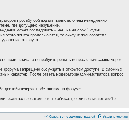
дераторов просьбу соблюдать правила, о чем немедленно
теме, где допущено нарушение.
еждения может последовать «бан» на на сpок 1 сутки.
ния этого пункта продолжаются, то аккаунт пользователя
у удалению акканута.
p не пpав, вначале попpобуйте pешить вопpос с ним самим через
ров форума запрещено обсуждать в открытом доступе. В сложных
тный характер. После ответа модератора/администратора вопрос
бо дестабилизируют обстановку на форуме.
ли, если пользователя кто-то обижает, если возникают любые
Связаться с администрацией
Удалить cookies