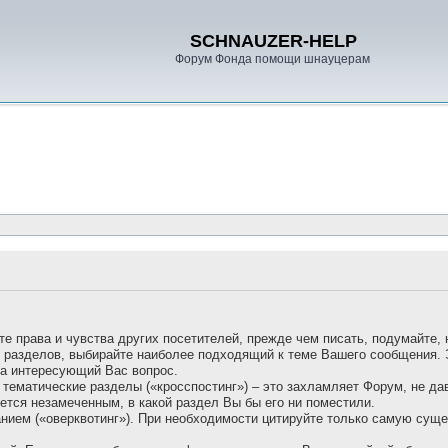
SCHNAUZER-HELP
Форум Фонда помощи шнауцерам
те права и чувства других посетителей, прежде чем писать, подумайте, 
х разделов, выбирайте наиболее подходящий к теме Вашего сообщения.
на интересующий Вас вопрос.
 тематические разделы («кросспостинг») – это захламляет Форум, не д
ется незамеченным, в какой раздел Вы бы его ни поместили.
ванием («оверквотинг»). При необходимости цитируйте только самую сущ