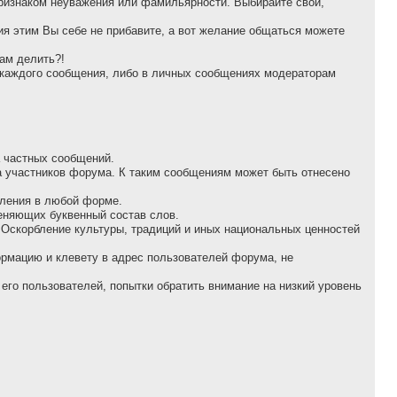
признаком неуважения или фамильярности. Выбирайте свой,
ия этим Вы себе не прибавите, а вот желание общаться можете
нам делить?!
у каждого сообщения, либо в личных сообщениях модераторам
а частных сообщений.
а участников форума. К таким сообщениям может быть отнесено
бления в любой форме.
еняющих буквенный состав слов.
 Оскорбление культуры, традиций и иных национальных ценностей
оpмацию и клеветy в адрес пользователей форума, не
его пользователей, попытки обратить внимание на низкий уровень