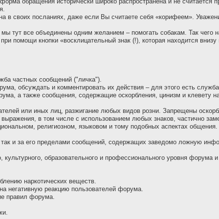
ая форма обращения исторически широко распространена и не считается 
я.
она в своих посланиях, даже если Вы считаете себя «корифеем». Уважен
, мы тут все объединены одним желанием – помогать собакам. Так чего 
при помощи кнопки «восклицательный знак (!), которая находится вниз
жба частных сообщений ("личка").
рума, обсуждать и комментировать их действия – для этого есть служб
ума, а также сообщения, содержащие оскоpбления, цинизм и клевету н
ателей или иных лиц, разжигание любых видов розни. Запрещены оскор
 выражения, в том числе с использованием любых знаков, частично зам
ациональном, религиозном, языковом и тому подобных аспектах общения.
, так и за его пределами сообщений, содержащих заведомо ложнyю инф
, культурного, образовательного и профессионального уровня форума и 
еблению наркотических веществ.
 на негативную реакцию пользователей форума.
ие правил форума.
жи.