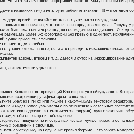
ий. Если какая-либо новая информация кажется Вам достойной обнародо
же в названиях тем) и не злоупотребляйте знаками !!!!! – в сетевом с
– модераторский, не пугайте остальных участников обсуждения.
й – примите во внимание, что технические средства доступа к Форуму у
 может быть платным и через медленное модемное соединение. Исходя и
 не размещать более 3-х фотографий без превью в один пост. Исключен
ций лучше применять смайлики .
ме нет места для флейма.
 получения ответа на него, если это приводит к искажению смысла отве
ржание.
омпьютер вдвоем, втроем и т. д. дается 3 суток на информирование адм
а.
лет, автоматически удаляется.
поиска. Возможно, интересующий Вас вопрос уже обсуждался и Вы сразу
айновой программой-русификатором транслита.
льзуйте браузер FireFox или пишите в каком-нибудь текстовом редактор
имание и будет более уважительно по отношению к остальным посетител
т от тематики подраздела (тематического форума), лучше закончить обсу
ратору, чтобы он расщепил обсуждение.
авторитетов, пишущих на иностранных языках, лучше привести ее на язы
ожных обвинений в снобизме.
азывать собеседнику на наpушение пpавил Форума – это забота модеpато