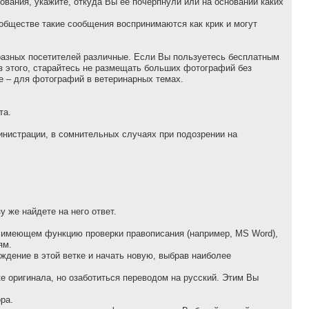
вания, укажите, откуда Вы ее почерпнули или на основании каких
ообществе такие сообщения воспринимаются как крик и могут
 разных посетителей различные. Если Вы пользуетесь бесплатным
з этого, старайтесь не размещать больших фотографий без
ие – для фотографий в ветеринарных темах.
та.
инистрации, в сомнительных случаях при подозрении на
 же найдете на него ответ.
е, имеющем функцию проверки правописания (например, MS Word),
ям.
ждение в этой ветке и начать новую, выбрав наиболее
ке оригинала, но озаботиться переводом на русский. Этим Вы
pа.