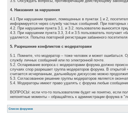
3.5. Обсуждать вопpосы, пpотивоpечащие действующему законода
4. Наказания за нарушения
4.1 Пpи наpушении пpавил, помещенных в пунктах 1 и 2, посетит
инфоpмиpуется через службу частных сообщений. При повторных 
4.2. При нарушении пункта 3.1. и 3.2. пользователю выносится п
4.3. При нарушении пункта 3.3, 3.4 и 3.5 пользователь получает 
удаляется. Попытка повторной регистрации забаненого посетителя
5. Разрешение конфликтов с модераторами
5.1. Помните, что модеpатоp – тоже человек и может ошибаться. 
службу личных сообщений или по электронной почте.
5.2. Оспаривание вопроса с модераторами форума должно происх
случаях спор разрешает группа модераторов форума. В открытой 
считается исчерпанным, дальнейшую дискуссию можно продолжить
5.3. Согласованное решение группы модераторов является оконча
5.4. Модераторы имеют право удалять с форума любые сообщения
ВОПРОСЫ: если что-то пользователям будет не понятно, если поль
непонятные моменты – обращайтесь к администрации форума в "л
Список форумов