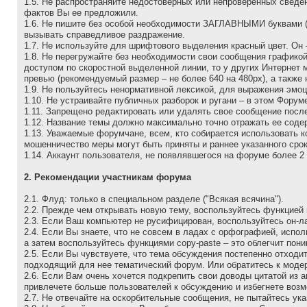
1.5. Не распространяйте недостоверных или непроверенных сведен
фактов Вы ее предложили.
1.6. Не пишите без особой необходимости ЗАГЛАВНЫМИ буквами (да
вызывать справедливое раздражение.
1.7. Не используйте для шрифтового выделения красный цвет. Он 
1.8. Не перегружайте без необходимости свои сообщения графико
доступом по скоростной выделенной линии, то у других Интернет
превью (рекомендуемый размер – не более 640 на 480рх), а также
1.9. Не пользуйтесь ненормативной лексикой, для выражения эмо
1.10. Не устраивайте публичных разборок и ругани – в этом Фору
1.11. Запрещено редактировать или удалять свое сообщение после
1.12. Название темы должно максимально точно отражать ее соде
1.13. Уважаемые форумчане, всем, кто собирается использовать к
мошенничество меры могут быть приняты и раннее указанного срок
1.14. Аккаунт пользователя, не появлявшегося на форуме более 2 
2. Рекомендации участникам форума
2.1. Флуд: только в специальном разделе ("Всякая всячина").
2.2. Прежде чем открывать новую тему, воспользуйтесь функцией 
2.3. Если Ваш компьютер не русифицирован, воспользуйтесь он-л
2.4. Если Вы знаете, что не совсем в ладах с орфографией, испо
а затем воспользуйтесь функциями copy-paste – это облегчит пон
2.5. Если Вы чувствуете, что тема обсуждения постепенно отходи
подходящий для нее тематический форум. Или обратитесь к моде
2.6. Если Вам очень хочется подкрепить свои доводы цитатой из 
привлечете больше пользователей к обсуждению и избегнете возм
2.7. Не отвечайте на оскоpбительные сообщения, не пытайтесь ук