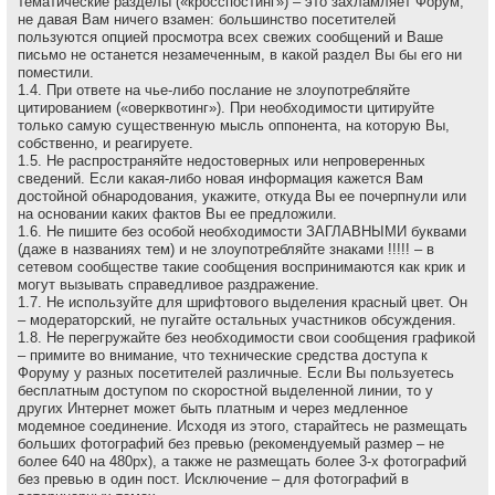
тематические разделы («кросспостинг») – это захламляет Форум,
не давая Вам ничего взамен: большинство посетителей
пользуются опцией просмотра всех свежих сообщений и Ваше
письмо не останется незамеченным, в какой раздел Вы бы его ни
поместили.
1.4. При ответе на чье-либо послание не злоупотребляйте
цитированием («оверквотинг»). При необходимости цитируйте
только самую существенную мысль оппонента, на которую Вы,
собственно, и реагируете.
1.5. Не распространяйте недостоверных или непроверенных
сведений. Если какая-либо новая информация кажется Вам
достойной обнародования, укажите, откуда Вы ее почерпнули или
на основании каких фактов Вы ее предложили.
1.6. Не пишите без особой необходимости ЗАГЛАВНЫМИ буквами
(даже в названиях тем) и не злоупотребляйте знаками !!!!! – в
сетевом сообществе такие сообщения воспринимаются как крик и
могут вызывать справедливое раздражение.
1.7. Не используйте для шрифтового выделения красный цвет. Он
– модераторский, не пугайте остальных участников обсуждения.
1.8. Не перегружайте без необходимости свои сообщения графикой
– примите во внимание, что технические средства доступа к
Форуму у разных посетителей различные. Если Вы пользуетесь
бесплатным доступом по скоростной выделенной линии, то у
других Интернет может быть платным и через медленное
модемное соединение. Исходя из этого, старайтесь не размещать
больших фотографий без превью (рекомендуемый размер – не
более 640 на 480рх), а также не размещать более 3-х фотографий
без превью в один пост. Исключение – для фотографий в