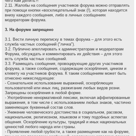
чего нам делить?!
2.11. Жалобы на сообщения участников форума можно отправлять
при помощи кнопки «восклицательный знак (!), которая находится
внизу каждого сообщения, либо в личных сообщениях
модераторам форума.
3. На форуме запрещено
3.1. Вести личную переписку в темах форума – для этого есть
служба частных сообщений ("личка").
3.2. Публично апеллировать к администраторам и модеpатоpам
Форума, обсуждать и комментировать их действия – для этого
есть служба частных сообщений.
3.3. Размещать сообщения, провоцирующие других участников
форума, а также сообщения, содержащие оскоpбления, цинизм и
клевету на участников форума. К таким сообщениям может быть
отнесено нижеследующее:
- Сознательное использование выражений, оскорбляющих
пользователей или иных лиц, разжигание любых видов розни.
Запрещены оскорбления в любой форме.
- Употребление ненормативной лексики, включая аффилированные
выражения, в том числе с использованием любых знаков, частично
заменяющих буквенный состав слов.
- Унижение человеческого достоинства в социальном, расовом,
национальном, религиозном, языковом и тому подобных аспектах
общения. Оскорбление культуры, традиций и иных национальных
ценностей любого народа или страны.
- Проявление любой грубости, а также размещение как на форуме,