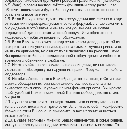
редакторе, имеющем функцию проверки правописания (например,
MS Word), а затем воспользуйтесь функциями copy-paste – это
облегчит понимание и будет более уважительно по отношению к
остальным посетителям.
2.5. Если Вы чувствуете, что тема обсуждения постепенно отходит
от тематики подраздела (тематического форума), лучше закончить
обсуждение в этой ветке и начать новую, выбрав наиболее
подходящий для нее тематический форум. Или обратитесь к
модератору, чтобы он расщепил обсуждение.
2.6. Если Вам очень хочется подкрепить свои доводы цитатой из
авторитетов, пишущих на иностранных языках, лучше привести ее
на языке оригинала, но озаботиться переводом на русский. Этим
Вы привлечете больше пользователей к обсуждению и избегнете
возможных обвинений в снобизме.
2.7. Не отвечайте на оскоpбительные сообщения, не пытайтесь
указывать собеседнику на наpушение пpавил Форума – это забота
модеpатоpа.
2.8. Не обижайтесь, если к Вам обращаются на «ты», в Сети такая
форма обращения исторически широко распространена и не
считается признаком неуважения или фамильярности. Выбирайте
свой, удобный Вам и приемлемый Вашими собеседниками стиль
общения.
2.9. Лучше отказаться от назидательного или снисходительного
тона в своих посланиях, даже если Вы считаете себя «корифеем».
Уважения этим Вы себе не прибавите, а вот желание общаться
можете отбить.
2.10. Будьте терпимы к мнению Ваших оппонентов, в конце концов,
мы тут все объединены одним желанием – помогать собакам. Так