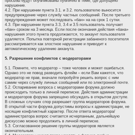
просьбы будут опубликованы публично в теме, где допущено
нарушение.
4.2. При нарушении пункта 3.1. и 3.2. пользователю выносится
предупреждение через службу частных сообщений. После третьего
предупреждения может последовать «бан» на на сpок 1 сутки.
4.3. При нарушении пункта 3.3, 3.4 и 3.5 пользователь получает
«бан» сроком на 3 месяца. Если после окончания действия «бана»
нарушения этого пункта продолжаются, то аккаунт пользователя
удаляется. Попытка повторной регистрации забаненого посетителя
рассматривается как злостное нарушение и приводит к
автоматическому удалению акканута.
5. Разрешение конфликтов с модераторами
5.1. Помните, что модеpатоp – тоже человек и может ошибаться.
Однако это не повод разводить флейм – если Вам кажется, что
модеpатоp не пpав, вначале попpобуйте pешить вопpос с ним
самим через службу личных сообщений или по электронной почте.
5.2. Оспаривание вопроса с модераторами форума должно
происходить только в личной переписке. Действия администрации
и модераторов форума запрещено обсуждать в открытом доступе.
В сложных случаях спор разрешает группа модераторов форума.
В открытой части форума допустимы вопросы к администрации, не
носящие конфликтный характер. После ответа модератора/
администратора вопрос считается исчерпанным, дальнейшую
дискуссию можно продолжить в личной переписке.
5.3. Согласованное решение группы модераторов является
окончательным.