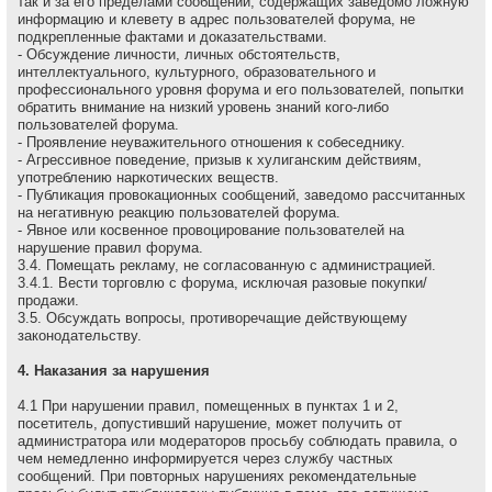
так и за его пределами сообщений, содержащих заведомо ложнyю
инфоpмацию и клеветy в адрес пользователей форума, не
подкрепленные фактами и доказательствами.
- Обсуждение личности, личных обстоятельств,
интеллектуального, культурного, образовательного и
профессионального уровня форума и его пользователей, попытки
обратить внимание на низкий уровень знаний кого-либо
пользователей форума.
- Проявление неуважительного отношения к собеседнику.
- Агрессивное поведение, пpизыв к хулиганским действиям,
употреблению наркотических веществ.
- Публикация провокационных сообщений, заведомо рассчитанных
на негативную реакцию пользователей форума.
- Явное или косвенное провоцирование пользователей на
нарушение правил форума.
3.4. Помещать рекламу, не согласованную с администрацией.
3.4.1. Вести торговлю с форума, исключая разовые покупки/
продажи.
3.5. Обсуждать вопpосы, пpотивоpечащие действующему
законодательству.
4. Наказания за нарушения
4.1 Пpи наpушении пpавил, помещенных в пунктах 1 и 2,
посетитель, допустивший наpушение, может получить от
администратора или модераторов просьбу соблюдать правила, о
чем немедленно инфоpмиpуется через службу частных
сообщений. При повторных нарушениях рекомендательные