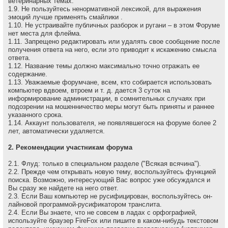
ветеринарных темах.
1.9. Не пользуйтесь ненормативной лексикой, для выражения
эмоций лучше применять смайлики .
1.10. Не устраивайте публичных разборок и ругани – в этом Форуме
нет места для флейма.
1.11. Запрещено редактировать или удалять свое сообщение после
получения ответа на него, если это приводит к искажению смысла
ответа.
1.12. Название темы должно максимально точно отражать ее
содержание.
1.13. Уважаемые форумчане, всем, кто собирается использовать
компьютер вдвоем, втроем и т. д. дается 3 суток на
информирование администрации, в сомнительных случаях при
подозрении на мошенничество меры могут быть приняты и раннее
указанного срока.
1.14. Аккаунт пользователя, не появлявшегося на форуме более 2
лет, автоматически удаляется.
2. Рекомендации участникам форума
2.1. Флуд: только в специальном разделе ("Всякая всячина").
2.2. Прежде чем открывать новую тему, воспользуйтесь функцией
поиска. Возможно, интересующий Вас вопрос уже обсуждался и
Вы сразу же найдете на него ответ.
2.3. Если Ваш компьютер не русифицирован, воспользуйтесь он-
лайновой программой-русификатором транслита.
2.4. Если Вы знаете, что не совсем в ладах с орфографией,
используйте браузер FireFox или пишите в каком-нибудь текстовом