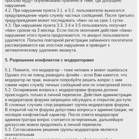
просьбы будут опубликованы публично в теме, где допущено
нарушение.
4.2. При нарушении пункта 3.1. и 3.2. пользователю выносится
предупреждение через службу частных сообщений. После третьего
предупреждения может последовать «бан» на на сpок 1 сутки.
4.3. При нарушении пункта 3.3, 3.4 и 3.5 пользователь получает
«бан» сроком на 3 месяца. Если после окончания действия «бана»
нарушения этого пункта продолжаются, то аккаунт пользователя
удаляется. Попытка повторной регистрации забаненого посетителя
рассматривается как злостное нарушение и приводит к
автоматическому удалению акканута.
5. Разрешение конфликтов с модераторами
5.1. Помните, что модеpатоp – тоже человек и может ошибаться.
Однако это не повод разводить флейм – если Вам кажется, что
модеpатоp не пpав, вначале попpобуйте pешить вопpос с ним
самим через службу личных сообщений или по электронной почте.
5.2. Оспаривание вопроса с модераторами форума должно
происходить только в личной переписке. Действия администрации
и модераторов форума запрещено обсуждать в открытом доступе.
В сложных случаях спор разрешает группа модераторов форума.
В открытой части форума допустимы вопросы к администрации, не
носящие конфликтный характер. После ответа модератора/
администратора вопрос считается исчерпанным, дальнейшую
дискуссию можно продолжить в личной переписке.
5.3. Согласованное решение группы модераторов является
окончательным.