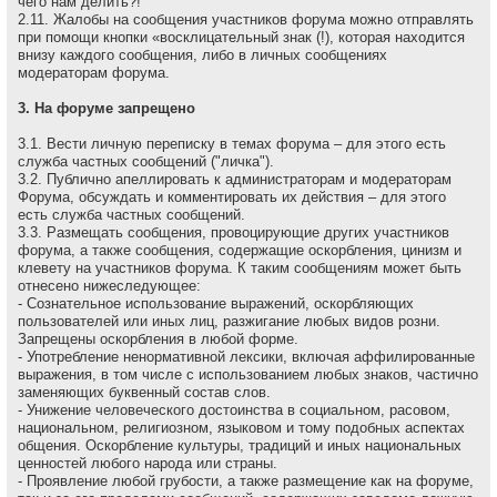
чего нам делить?!
2.11. Жалобы на сообщения участников форума можно отправлять
при помощи кнопки «восклицательный знак (!), которая находится
внизу каждого сообщения, либо в личных сообщениях
модераторам форума.
3. На форуме запрещено
3.1. Вести личную переписку в темах форума – для этого есть
служба частных сообщений ("личка").
3.2. Публично апеллировать к администраторам и модеpатоpам
Форума, обсуждать и комментировать их действия – для этого
есть служба частных сообщений.
3.3. Размещать сообщения, провоцирующие других участников
форума, а также сообщения, содержащие оскоpбления, цинизм и
клевету на участников форума. К таким сообщениям может быть
отнесено нижеследующее:
- Сознательное использование выражений, оскорбляющих
пользователей или иных лиц, разжигание любых видов розни.
Запрещены оскорбления в любой форме.
- Употребление ненормативной лексики, включая аффилированные
выражения, в том числе с использованием любых знаков, частично
заменяющих буквенный состав слов.
- Унижение человеческого достоинства в социальном, расовом,
национальном, религиозном, языковом и тому подобных аспектах
общения. Оскорбление культуры, традиций и иных национальных
ценностей любого народа или страны.
- Проявление любой грубости, а также размещение как на форуме,