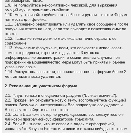
ветеринарных темах.
1.9. Не пользуйтесь ненормативной лексикой, для выражения
эмоций лучше применять смайлики .
1.10. Не устраивайте публичных разборок и ругани – в этом Форуме
нет места для флейма.
1.11. Запрещено редактировать или удалять свое сообщение после
получения ответа на него, если это приводит к искажению смысла
ответа.
1.12. Название темы должно максимально точно отражать ее
содержание.
1.13. Уважаемые форумчане, всем, кто собирается использовать
компьютер вдвоем, втроем и т. д. дается 3 суток на
информирование администрации, в сомнительных случаях при
подозрении на мошенничество меры могут быть приняты и раннее
указанного срока.
1.14. Аккаунт пользователя, не появлявшегося на форуме более 2
лет, автоматически удаляется.
2. Рекомендации участникам форума
2.1. Флуд: только в специальном разделе ("Всякая всячина").
2.2. Прежде чем открывать новую тему, воспользуйтесь функцией
поиска. Возможно, интересующий Вас вопрос уже обсуждался и
Вы сразу же найдете на него ответ.
2.3. Если Ваш компьютер не русифицирован, воспользуйтесь он-
лайновой программой-русификатором транслита.
2.4. Если Вы знаете, что не совсем в ладах с орфографией,
используйте браузер FireFox или пишите в каком-нибудь текстовом