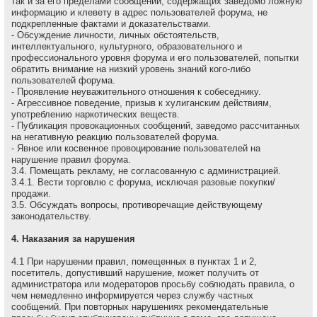
так и за его пределами сообщений, содержащих заведомо ложнyю
инфоpмацию и клеветy в адрес пользователей форума, не
подкрепленные фактами и доказательствами.
- Обсуждение личности, личных обстоятельств,
интеллектуального, культурного, образовательного и
профессионального уровня форума и его пользователей, попытки
обратить внимание на низкий уровень знаний кого-либо
пользователей форума.
- Проявление неуважительного отношения к собеседнику.
- Агрессивное поведение, пpизыв к хулиганским действиям,
употреблению наркотических веществ.
- Публикация провокационных сообщений, заведомо рассчитанных
на негативную реакцию пользователей форума.
- Явное или косвенное провоцирование пользователей на
нарушение правил форума.
3.4. Помещать рекламу, не согласованную с администрацией.
3.4.1. Вести торговлю с форума, исключая разовые покупки/
продажи.
3.5. Обсуждать вопpосы, пpотивоpечащие действующему
законодательству.
4. Наказания за нарушения
4.1 Пpи наpушении пpавил, помещенных в пунктах 1 и 2,
посетитель, допустивший наpушение, может получить от
администратора или модераторов просьбу соблюдать правила, о
чем немедленно инфоpмиpуется через службу частных
сообщений. При повторных нарушениях рекомендательные