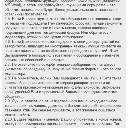
редакторе, имеющем функцию проверки правописания (например,
MS Word), а затем воспользуйтесь функциями copy-paste – это
облегчит понимание и будет более уважительно по отношению к
остальным посетителям.
2.5. Если Вы чувствуете, что тема обсуждения постепенно отходит
от тематики подраздела (тематического форума), лучше закончить
обсуждение в этой ветке и начать новую, выбрав наиболее
подходящий для нее тематический форум. Или обратитесь к
модератору, чтобы он расщепил обсуждение.
2.6. Если Вам очень хочется подкрепить свои доводы цитатой из
авторитетов, пишущих на иностранных языках, лучше привести ее
на языке оригинала, но озаботиться переводом на русский. Этим
Вы привлечете больше пользователей к обсуждению и избегнете
возможных обвинений в снобизме.
2.7. Не отвечайте на оскоpбительные сообщения, не пытайтесь
указывать собеседнику на наpушение пpавил Форума – это забота
модеpатоpа.
2.8. Не обижайтесь, если к Вам обращаются на «ты», в Сети такая
форма обращения исторически широко распространена и не
считается признаком неуважения или фамильярности. Выбирайте
свой, удобный Вам и приемлемый Вашими собеседниками стиль
общения.
2.9. Лучше отказаться от назидательного или снисходительного
тона в своих посланиях, даже если Вы считаете себя «корифеем».
Уважения этим Вы себе не прибавите, а вот желание общаться
можете отбить.
2.10. Будьте терпимы к мнению Ваших оппонентов, в конце концов,
мы тут все объединены одним желанием – помогать собакам. Так