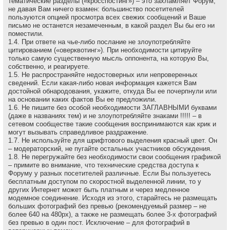
тематические разделы («кросспостинг») – это захламляет Форум,
не давая Вам ничего взамен: большинство посетителей
пользуются опцией просмотра всех свежих сообщений и Ваше
письмо не останется незамеченным, в какой раздел Вы бы его ни
поместили.
1.4. При ответе на чье-либо послание не злоупотребляйте
цитированием («оверквотинг»). При необходимости цитируйте
только самую существенную мысль оппонента, на которую Вы,
собственно, и реагируете.
1.5. Не распространяйте недостоверных или непроверенных
сведений. Если какая-либо новая информация кажется Вам
достойной обнародования, укажите, откуда Вы ее почерпнули или
на основании каких фактов Вы ее предложили.
1.6. Не пишите без особой необходимости ЗАГЛАВНЫМИ буквами
(даже в названиях тем) и не злоупотребляйте знаками !!!!! – в
сетевом сообществе такие сообщения воспринимаются как крик и
могут вызывать справедливое раздражение.
1.7. Не используйте для шрифтового выделения красный цвет. Он
– модераторский, не пугайте остальных участников обсуждения.
1.8. Не перегружайте без необходимости свои сообщения графикой
– примите во внимание, что технические средства доступа к
Форуму у разных посетителей различные. Если Вы пользуетесь
бесплатным доступом по скоростной выделенной линии, то у
других Интернет может быть платным и через медленное
модемное соединение. Исходя из этого, старайтесь не размещать
больших фотографий без превью (рекомендуемый размер – не
более 640 на 480рх), а также не размещать более 3-х фотографий
без превью в один пост. Исключение – для фотографий в