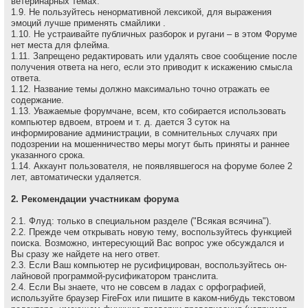
ветеринарных темах.
1.9. Не пользуйтесь ненормативной лексикой, для выражения
эмоций лучше применять смайлики .
1.10. Не устраивайте публичных разборок и ругани – в этом Форуме
нет места для флейма.
1.11. Запрещено редактировать или удалять свое сообщение после
получения ответа на него, если это приводит к искажению смысла
ответа.
1.12. Название темы должно максимально точно отражать ее
содержание.
1.13. Уважаемые форумчане, всем, кто собирается использовать
компьютер вдвоем, втроем и т. д. дается 3 суток на
информирование администрации, в сомнительных случаях при
подозрении на мошенничество меры могут быть приняты и раннее
указанного срока.
1.14. Аккаунт пользователя, не появлявшегося на форуме более 2
лет, автоматически удаляется.
2. Рекомендации участникам форума
2.1. Флуд: только в специальном разделе ("Всякая всячина").
2.2. Прежде чем открывать новую тему, воспользуйтесь функцией
поиска. Возможно, интересующий Вас вопрос уже обсуждался и
Вы сразу же найдете на него ответ.
2.3. Если Ваш компьютер не русифицирован, воспользуйтесь он-
лайновой программой-русификатором транслита.
2.4. Если Вы знаете, что не совсем в ладах с орфографией,
используйте браузер FireFox или пишите в каком-нибудь текстовом