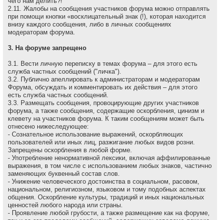
чего нам делить?!
2.11. Жалобы на сообщения участников форума можно отправлять
при помощи кнопки «восклицательный знак (!), которая находится
внизу каждого сообщения, либо в личных сообщениях
модераторам форума.
3. На форуме запрещено
3.1. Вести личную переписку в темах форума – для этого есть
служба частных сообщений ("личка").
3.2. Публично апеллировать к администраторам и модеpатоpам
Форума, обсуждать и комментировать их действия – для этого
есть служба частных сообщений.
3.3. Размещать сообщения, провоцирующие других участников
форума, а также сообщения, содержащие оскоpбления, цинизм и
клевету на участников форума. К таким сообщениям может быть
отнесено нижеследующее:
- Сознательное использование выражений, оскорбляющих
пользователей или иных лиц, разжигание любых видов розни.
Запрещены оскорбления в любой форме.
- Употребление ненормативной лексики, включая аффилированные
выражения, в том числе с использованием любых знаков, частично
заменяющих буквенный состав слов.
- Унижение человеческого достоинства в социальном, расовом,
национальном, религиозном, языковом и тому подобных аспектах
общения. Оскорбление культуры, традиций и иных национальных
ценностей любого народа или страны.
- Проявление любой грубости, а также размещение как на форуме,