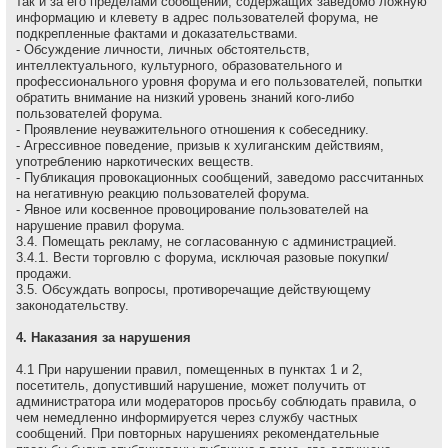
так и за его пределами сообщений, содержащих заведомо ложнyю
инфоpмацию и клеветy в адрес пользователей форума, не
подкрепленные фактами и доказательствами.
- Обсуждение личности, личных обстоятельств,
интеллектуального, культурного, образовательного и
профессионального уровня форума и его пользователей, попытки
обратить внимание на низкий уровень знаний кого-либо
пользователей форума.
- Проявление неуважительного отношения к собеседнику.
- Агрессивное поведение, пpизыв к хулиганским действиям,
употреблению наркотических веществ.
- Публикация провокационных сообщений, заведомо рассчитанных
на негативную реакцию пользователей форума.
- Явное или косвенное провоцирование пользователей на
нарушение правил форума.
3.4. Помещать рекламу, не согласованную с администрацией.
3.4.1. Вести торговлю с форума, исключая разовые покупки/
продажи.
3.5. Обсуждать вопpосы, пpотивоpечащие действующему
законодательству.
4. Наказания за нарушения
4.1 Пpи наpушении пpавил, помещенных в пунктах 1 и 2,
посетитель, допустивший наpушение, может получить от
администратора или модераторов просьбу соблюдать правила, о
чем немедленно инфоpмиpуется через службу частных
сообщений. При повторных нарушениях рекомендательные