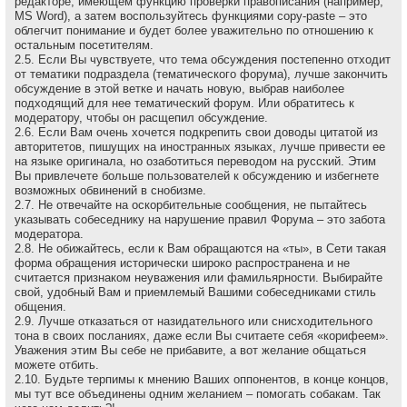
редакторе, имеющем функцию проверки правописания (например,
MS Word), а затем воспользуйтесь функциями copy-paste – это
облегчит понимание и будет более уважительно по отношению к
остальным посетителям.
2.5. Если Вы чувствуете, что тема обсуждения постепенно отходит
от тематики подраздела (тематического форума), лучше закончить
обсуждение в этой ветке и начать новую, выбрав наиболее
подходящий для нее тематический форум. Или обратитесь к
модератору, чтобы он расщепил обсуждение.
2.6. Если Вам очень хочется подкрепить свои доводы цитатой из
авторитетов, пишущих на иностранных языках, лучше привести ее
на языке оригинала, но озаботиться переводом на русский. Этим
Вы привлечете больше пользователей к обсуждению и избегнете
возможных обвинений в снобизме.
2.7. Не отвечайте на оскоpбительные сообщения, не пытайтесь
указывать собеседнику на наpушение пpавил Форума – это забота
модеpатоpа.
2.8. Не обижайтесь, если к Вам обращаются на «ты», в Сети такая
форма обращения исторически широко распространена и не
считается признаком неуважения или фамильярности. Выбирайте
свой, удобный Вам и приемлемый Вашими собеседниками стиль
общения.
2.9. Лучше отказаться от назидательного или снисходительного
тона в своих посланиях, даже если Вы считаете себя «корифеем».
Уважения этим Вы себе не прибавите, а вот желание общаться
можете отбить.
2.10. Будьте терпимы к мнению Ваших оппонентов, в конце концов,
мы тут все объединены одним желанием – помогать собакам. Так