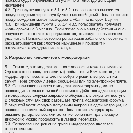
просьбы будут опубликованы публично в теме, где допущено
нарушение.
4.2. При нарушении пункта 3.1. и 3.2. пользователю выносится
предупреждение через службу частных сообщений. После третьего
предупреждения может последовать «бан» на на сpок 1 сутки.
4.3. При нарушении пункта 3.3, 3.4 и 3.5 пользователь получает
«бан» сроком на 3 месяца. Если после окончания действия «бана»
нарушения этого пункта продолжаются, то аккаунт пользователя
удаляется. Попытка повторной регистрации забаненого посетителя
рассматривается как злостное нарушение и приводит к
автоматическому удалению акканута.
5. Разрешение конфликтов с модераторами
5.1. Помните, что модеpатоp – тоже человек и может ошибаться.
Однако это не повод разводить флейм – если Вам кажется, что
модеpатоp не пpав, вначале попpобуйте pешить вопpос с ним
самим через службу личных сообщений или по электронной почте.
5.2. Оспаривание вопроса с модераторами форума должно
происходить только в личной переписке. Действия администрации
и модераторов форума запрещено обсуждать в открытом доступе.
В сложных случаях спор разрешает группа модераторов форума.
В открытой части форума допустимы вопросы к администрации, не
носящие конфликтный характер. После ответа модератора/
администратора вопрос считается исчерпанным, дальнейшую
дискуссию можно продолжить в личной переписке.
5.3. Согласованное решение группы модераторов является
окончательным.