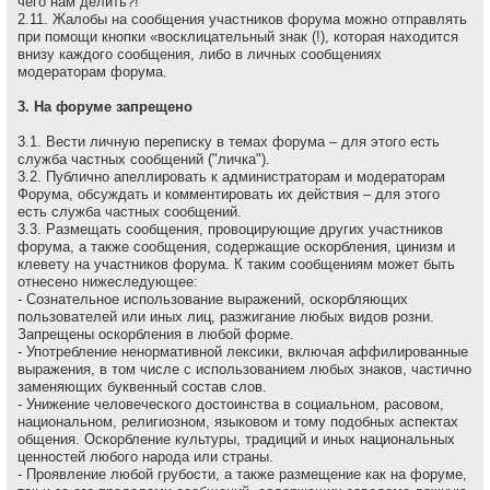
чего нам делить?!
2.11. Жалобы на сообщения участников форума можно отправлять
при помощи кнопки «восклицательный знак (!), которая находится
внизу каждого сообщения, либо в личных сообщениях
модераторам форума.
3. На форуме запрещено
3.1. Вести личную переписку в темах форума – для этого есть
служба частных сообщений ("личка").
3.2. Публично апеллировать к администраторам и модеpатоpам
Форума, обсуждать и комментировать их действия – для этого
есть служба частных сообщений.
3.3. Размещать сообщения, провоцирующие других участников
форума, а также сообщения, содержащие оскоpбления, цинизм и
клевету на участников форума. К таким сообщениям может быть
отнесено нижеследующее:
- Сознательное использование выражений, оскорбляющих
пользователей или иных лиц, разжигание любых видов розни.
Запрещены оскорбления в любой форме.
- Употребление ненормативной лексики, включая аффилированные
выражения, в том числе с использованием любых знаков, частично
заменяющих буквенный состав слов.
- Унижение человеческого достоинства в социальном, расовом,
национальном, религиозном, языковом и тому подобных аспектах
общения. Оскорбление культуры, традиций и иных национальных
ценностей любого народа или страны.
- Проявление любой грубости, а также размещение как на форуме,