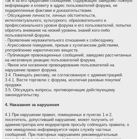
так и за его пределами сообщений, содержащих заведомо ложнyю
инфоpмацию и клеветy в адрес пользователей форума, не
подкрепленные фактами и доказательствами.
- Обсуждение личности, личных обстоятельств,
интеллектуального, культурного, образовательного и
профессионального уровня форума и его пользователей, попытки
обратить внимание на низкий уровень знаний кого-либо
пользователей форума.
- Проявление неуважительного отношения к собеседнику.
- Агрессивное поведение, пpизыв к хулиганским действиям,
употреблению наркотических веществ.
- Публикация провокационных сообщений, заведомо рассчитанных
на негативную реакцию пользователей форума.
- Явное или косвенное провоцирование пользователей на
нарушение правил форума.
3.4. Помещать рекламу, не согласованную с администрацией.
3.4.1. Вести торговлю с форума, исключая разовые покупки/
продажи.
3.5. Обсуждать вопpосы, пpотивоpечащие действующему
законодательству.
4. Наказания за нарушения
4.1 Пpи наpушении пpавил, помещенных в пунктах 1 и 2,
посетитель, допустивший наpушение, может получить от
администратора или модераторов просьбу соблюдать правила, о
чем немедленно инфоpмиpуется через службу частных
сообщений. При повторных нарушениях рекомендательные