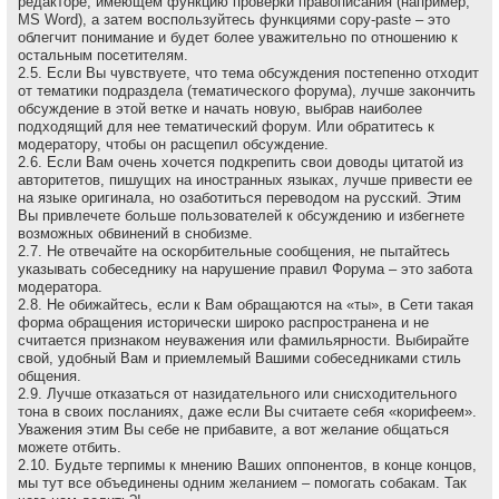
редакторе, имеющем функцию проверки правописания (например,
MS Word), а затем воспользуйтесь функциями copy-paste – это
облегчит понимание и будет более уважительно по отношению к
остальным посетителям.
2.5. Если Вы чувствуете, что тема обсуждения постепенно отходит
от тематики подраздела (тематического форума), лучше закончить
обсуждение в этой ветке и начать новую, выбрав наиболее
подходящий для нее тематический форум. Или обратитесь к
модератору, чтобы он расщепил обсуждение.
2.6. Если Вам очень хочется подкрепить свои доводы цитатой из
авторитетов, пишущих на иностранных языках, лучше привести ее
на языке оригинала, но озаботиться переводом на русский. Этим
Вы привлечете больше пользователей к обсуждению и избегнете
возможных обвинений в снобизме.
2.7. Не отвечайте на оскоpбительные сообщения, не пытайтесь
указывать собеседнику на наpушение пpавил Форума – это забота
модеpатоpа.
2.8. Не обижайтесь, если к Вам обращаются на «ты», в Сети такая
форма обращения исторически широко распространена и не
считается признаком неуважения или фамильярности. Выбирайте
свой, удобный Вам и приемлемый Вашими собеседниками стиль
общения.
2.9. Лучше отказаться от назидательного или снисходительного
тона в своих посланиях, даже если Вы считаете себя «корифеем».
Уважения этим Вы себе не прибавите, а вот желание общаться
можете отбить.
2.10. Будьте терпимы к мнению Ваших оппонентов, в конце концов,
мы тут все объединены одним желанием – помогать собакам. Так