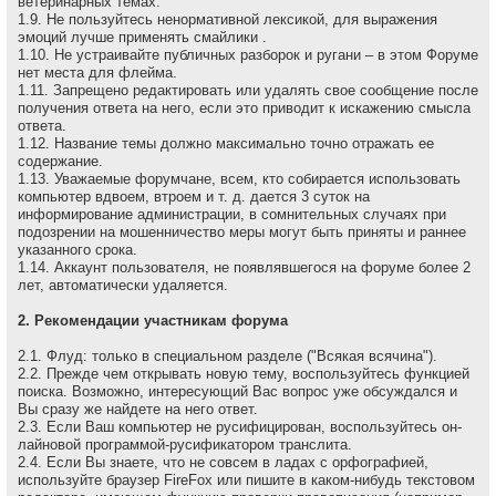
ветеринарных темах.
1.9. Не пользуйтесь ненормативной лексикой, для выражения
эмоций лучше применять смайлики .
1.10. Не устраивайте публичных разборок и ругани – в этом Форуме
нет места для флейма.
1.11. Запрещено редактировать или удалять свое сообщение после
получения ответа на него, если это приводит к искажению смысла
ответа.
1.12. Название темы должно максимально точно отражать ее
содержание.
1.13. Уважаемые форумчане, всем, кто собирается использовать
компьютер вдвоем, втроем и т. д. дается 3 суток на
информирование администрации, в сомнительных случаях при
подозрении на мошенничество меры могут быть приняты и раннее
указанного срока.
1.14. Аккаунт пользователя, не появлявшегося на форуме более 2
лет, автоматически удаляется.
2. Рекомендации участникам форума
2.1. Флуд: только в специальном разделе ("Всякая всячина").
2.2. Прежде чем открывать новую тему, воспользуйтесь функцией
поиска. Возможно, интересующий Вас вопрос уже обсуждался и
Вы сразу же найдете на него ответ.
2.3. Если Ваш компьютер не русифицирован, воспользуйтесь он-
лайновой программой-русификатором транслита.
2.4. Если Вы знаете, что не совсем в ладах с орфографией,
используйте браузер FireFox или пишите в каком-нибудь текстовом