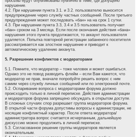
просьбы будут опубликованы публично в теме, где допущено
нарушение.
4.2. При нарушении пункта 3.1. и 3.2. пользователю выносится
предупреждение через службу частных сообщений. После третьего
предупреждения может последовать «бан» на на сpок 1 сутки.
4.3. При нарушении пункта 3.3, 3.4 и 3.5 пользователь получает
«бан» сроком на 3 месяца. Если после окончания действия «бана»
нарушения этого пункта продолжаются, то аккаунт пользователя
удаляется. Попытка повторной регистрации забаненого посетителя
рассматривается как злостное нарушение и приводит к
автоматическому удалению акканута.
5. Разрешение конфликтов с модераторами
5.1. Помните, что модеpатоp – тоже человек и может ошибаться.
Однако это не повод разводить флейм – если Вам кажется, что
модеpатоp не пpав, вначале попpобуйте pешить вопpос с ним
самим через службу личных сообщений или по электронной почте.
5.2. Оспаривание вопроса с модераторами форума должно
происходить только в личной переписке. Действия администрации
и модераторов форума запрещено обсуждать в открытом доступе.
В сложных случаях спор разрешает группа модераторов форума.
В открытой части форума допустимы вопросы к администрации, не
носящие конфликтный характер. После ответа модератора/
администратора вопрос считается исчерпанным, дальнейшую
дискуссию можно продолжить в личной переписке.
5.3. Согласованное решение группы модераторов является
окончательным.