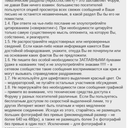
тематические разделы («кросспостинг») – это захламляет Форум,
не давая Вам ничего взамен: большинство посетителей
пользуются опцией просмотра всех свежих сообщений и Ваше
письмо не останется незамеченным, в какой раздел Вы бы его ни
поместили.
1.4. При ответе на чье-либо послание не злоупотребляйте
цитированием («оверквотинг»). При необходимости цитируйте
только самую существенную мысль оппонента, на которую Вы,
собственно, и реагируете.
1.5. Не распространяйте недостоверных или непроверенных
сведений. Если какая-либо новая информация кажется Вам
достойной обнародования, укажите, откуда Вы ее почерпнули или
на основании каких фактов Вы ее предложили.
1.6. Не пишите без особой необходимости ЗАГЛАВНЫМИ буквами
(даже в названиях тем) и не злоупотребляйте знаками !!!!! – в
сетевом сообществе такие сообщения воспринимаются как крик и
могут вызывать справедливое раздражение.
1.7. Не используйте для шрифтового выделения красный цвет. Он
– модераторский, не пугайте остальных участников обсуждения.
1.8. Не перегружайте без необходимости свои сообщения графикой
– примите во внимание, что технические средства доступа к
Форуму у разных посетителей различные. Если Вы пользуетесь
бесплатным доступом по скоростной выделенной линии, то у
других Интернет может быть платным и через медленное
модемное соединение. Исходя из этого, старайтесь не размещать
больших фотографий без превью (рекомендуемый размер – не
более 640 на 480рх), а также не размещать более 3-х фотографий
без превью в один пост. Исключение – для фотографий в