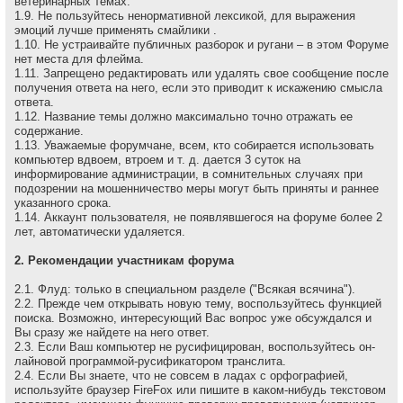
ветеринарных темах.
1.9. Не пользуйтесь ненормативной лексикой, для выражения
эмоций лучше применять смайлики .
1.10. Не устраивайте публичных разборок и ругани – в этом Форуме
нет места для флейма.
1.11. Запрещено редактировать или удалять свое сообщение после
получения ответа на него, если это приводит к искажению смысла
ответа.
1.12. Название темы должно максимально точно отражать ее
содержание.
1.13. Уважаемые форумчане, всем, кто собирается использовать
компьютер вдвоем, втроем и т. д. дается 3 суток на
информирование администрации, в сомнительных случаях при
подозрении на мошенничество меры могут быть приняты и раннее
указанного срока.
1.14. Аккаунт пользователя, не появлявшегося на форуме более 2
лет, автоматически удаляется.
2. Рекомендации участникам форума
2.1. Флуд: только в специальном разделе ("Всякая всячина").
2.2. Прежде чем открывать новую тему, воспользуйтесь функцией
поиска. Возможно, интересующий Вас вопрос уже обсуждался и
Вы сразу же найдете на него ответ.
2.3. Если Ваш компьютер не русифицирован, воспользуйтесь он-
лайновой программой-русификатором транслита.
2.4. Если Вы знаете, что не совсем в ладах с орфографией,
используйте браузер FireFox или пишите в каком-нибудь текстовом