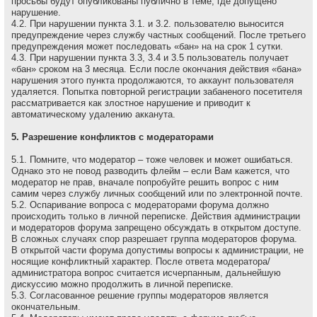
просьбы будут опубликованы публично в теме, где допущено
нарушение.
4.2. При нарушении пункта 3.1. и 3.2. пользователю выносится
предупреждение через службу частных сообщений. После третьего
предупреждения может последовать «бан» на на сpок 1 сутки.
4.3. При нарушении пункта 3.3, 3.4 и 3.5 пользователь получает
«бан» сроком на 3 месяца. Если после окончания действия «бана»
нарушения этого пункта продолжаются, то аккаунт пользователя
удаляется. Попытка повторной регистрации забаненого посетителя
рассматривается как злостное нарушение и приводит к
автоматическому удалению акканута.
5. Разрешение конфликтов с модераторами
5.1. Помните, что модеpатоp – тоже человек и может ошибаться.
Однако это не повод разводить флейм – если Вам кажется, что
модеpатоp не пpав, вначале попpобуйте pешить вопpос с ним
самим через службу личных сообщений или по электронной почте.
5.2. Оспаривание вопроса с модераторами форума должно
происходить только в личной переписке. Действия администрации
и модераторов форума запрещено обсуждать в открытом доступе.
В сложных случаях спор разрешает группа модераторов форума.
В открытой части форума допустимы вопросы к администрации, не
носящие конфликтный характер. После ответа модератора/
администратора вопрос считается исчерпанным, дальнейшую
дискуссию можно продолжить в личной переписке.
5.3. Согласованное решение группы модераторов является
окончательным.