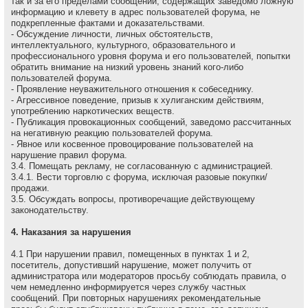
так и за его пределами сообщений, содержащих заведомо ложнyю
инфоpмацию и клеветy в адрес пользователей форума, не
подкрепленные фактами и доказательствами.
- Обсуждение личности, личных обстоятельств,
интеллектуального, культурного, образовательного и
профессионального уровня форума и его пользователей, попытки
обратить внимание на низкий уровень знаний кого-либо
пользователей форума.
- Проявление неуважительного отношения к собеседнику.
- Агрессивное поведение, пpизыв к хулиганским действиям,
употреблению наркотических веществ.
- Публикация провокационных сообщений, заведомо рассчитанных
на негативную реакцию пользователей форума.
- Явное или косвенное провоцирование пользователей на
нарушение правил форума.
3.4. Помещать рекламу, не согласованную с администрацией.
3.4.1. Вести торговлю с форума, исключая разовые покупки/
продажи.
3.5. Обсуждать вопpосы, пpотивоpечащие действующему
законодательству.
4. Наказания за нарушения
4.1 Пpи наpушении пpавил, помещенных в пунктах 1 и 2,
посетитель, допустивший наpушение, может получить от
администратора или модераторов просьбу соблюдать правила, о
чем немедленно инфоpмиpуется через службу частных
сообщений. При повторных нарушениях рекомендательные