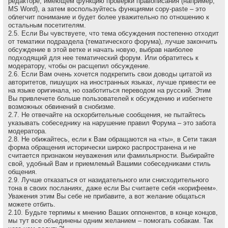
редакторе, имеющем функцию проверки правописания (например,
MS Word), а затем воспользуйтесь функциями copy-paste – это
облегчит понимание и будет более уважительно по отношению к
остальным посетителям.
2.5. Если Вы чувствуете, что тема обсуждения постепенно отходит
от тематики подраздела (тематического форума), лучше закончить
обсуждение в этой ветке и начать новую, выбрав наиболее
подходящий для нее тематический форум. Или обратитесь к
модератору, чтобы он расщепил обсуждение.
2.6. Если Вам очень хочется подкрепить свои доводы цитатой из
авторитетов, пишущих на иностранных языках, лучше привести ее
на языке оригинала, но озаботиться переводом на русский. Этим
Вы привлечете больше пользователей к обсуждению и избегнете
возможных обвинений в снобизме.
2.7. Не отвечайте на оскоpбительные сообщения, не пытайтесь
указывать собеседнику на наpушение пpавил Форума – это забота
модеpатоpа.
2.8. Не обижайтесь, если к Вам обращаются на «ты», в Сети такая
форма обращения исторически широко распространена и не
считается признаком неуважения или фамильярности. Выбирайте
свой, удобный Вам и приемлемый Вашими собеседниками стиль
общения.
2.9. Лучше отказаться от назидательного или снисходительного
тона в своих посланиях, даже если Вы считаете себя «корифеем».
Уважения этим Вы себе не прибавите, а вот желание общаться
можете отбить.
2.10. Будьте терпимы к мнению Ваших оппонентов, в конце концов,
мы тут все объединены одним желанием – помогать собакам. Так