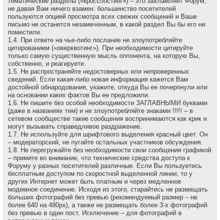
тематические разделы («кросспостинг») – это захламляет Форум,
не давая Вам ничего взамен: большинство посетителей
пользуются опцией просмотра всех свежих сообщений и Ваше
письмо не останется незамеченным, в какой раздел Вы бы его ни
поместили.
1.4. При ответе на чье-либо послание не злоупотребляйте
цитированием («оверквотинг»). При необходимости цитируйте
только самую существенную мысль оппонента, на которую Вы,
собственно, и реагируете.
1.5. Не распространяйте недостоверных или непроверенных
сведений. Если какая-либо новая информация кажется Вам
достойной обнародования, укажите, откуда Вы ее почерпнули или
на основании каких фактов Вы ее предложили.
1.6. Не пишите без особой необходимости ЗАГЛАВНЫМИ буквами
(даже в названиях тем) и не злоупотребляйте знаками !!!!! – в
сетевом сообществе такие сообщения воспринимаются как крик и
могут вызывать справедливое раздражение.
1.7. Не используйте для шрифтового выделения красный цвет. Он
– модераторский, не пугайте остальных участников обсуждения.
1.8. Не перегружайте без необходимости свои сообщения графикой
– примите во внимание, что технические средства доступа к
Форуму у разных посетителей различные. Если Вы пользуетесь
бесплатным доступом по скоростной выделенной линии, то у
других Интернет может быть платным и через медленное
модемное соединение. Исходя из этого, старайтесь не размещать
больших фотографий без превью (рекомендуемый размер – не
более 640 на 480рх), а также не размещать более 3-х фотографий
без превью в один пост. Исключение – для фотографий в