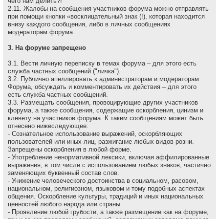
чего нам делить?!
2.11. Жалобы на сообщения участников форума можно отправлять
при помощи кнопки «восклицательный знак (!), которая находится
внизу каждого сообщения, либо в личных сообщениях
модераторам форума.
3. На форуме запрещено
3.1. Вести личную переписку в темах форума – для этого есть
служба частных сообщений ("личка").
3.2. Публично апеллировать к администраторам и модеpатоpам
Форума, обсуждать и комментировать их действия – для этого
есть служба частных сообщений.
3.3. Размещать сообщения, провоцирующие других участников
форума, а также сообщения, содержащие оскоpбления, цинизм и
клевету на участников форума. К таким сообщениям может быть
отнесено нижеследующее:
- Сознательное использование выражений, оскорбляющих
пользователей или иных лиц, разжигание любых видов розни.
Запрещены оскорбления в любой форме.
- Употребление ненормативной лексики, включая аффилированные
выражения, в том числе с использованием любых знаков, частично
заменяющих буквенный состав слов.
- Унижение человеческого достоинства в социальном, расовом,
национальном, религиозном, языковом и тому подобных аспектах
общения. Оскорбление культуры, традиций и иных национальных
ценностей любого народа или страны.
- Проявление любой грубости, а также размещение как на форуме,