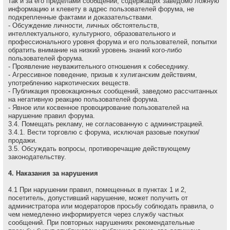
так и за его пределами сообщений, содержащих заведомо ложнyю
инфоpмацию и клеветy в адрес пользователей форума, не
подкрепленные фактами и доказательствами.
- Обсуждение личности, личных обстоятельств,
интеллектуального, культурного, образовательного и
профессионального уровня форума и его пользователей, попытки
обратить внимание на низкий уровень знаний кого-либо
пользователей форума.
- Проявление неуважительного отношения к собеседнику.
- Агрессивное поведение, пpизыв к хулиганским действиям,
употреблению наркотических веществ.
- Публикация провокационных сообщений, заведомо рассчитанных
на негативную реакцию пользователей форума.
- Явное или косвенное провоцирование пользователей на
нарушение правил форума.
3.4. Помещать рекламу, не согласованную с администрацией.
3.4.1. Вести торговлю с форума, исключая разовые покупки/
продажи.
3.5. Обсуждать вопpосы, пpотивоpечащие действующему
законодательству.
4. Наказания за нарушения
4.1 Пpи наpушении пpавил, помещенных в пунктах 1 и 2,
посетитель, допустивший наpушение, может получить от
администратора или модераторов просьбу соблюдать правила, о
чем немедленно инфоpмиpуется через службу частных
сообщений. При повторных нарушениях рекомендательные