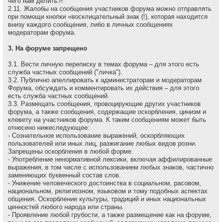
чего нам делить?!
2.11. Жалобы на сообщения участников форума можно отправлять
при помощи кнопки «восклицательный знак (!), которая находится
внизу каждого сообщения, либо в личных сообщениях
модераторам форума.
3. На форуме запрещено
3.1. Вести личную переписку в темах форума – для этого есть
служба частных сообщений ("личка").
3.2. Публично апеллировать к администраторам и модеpатоpам
Форума, обсуждать и комментировать их действия – для этого
есть служба частных сообщений.
3.3. Размещать сообщения, провоцирующие других участников
форума, а также сообщения, содержащие оскоpбления, цинизм и
клевету на участников форума. К таким сообщениям может быть
отнесено нижеследующее:
- Сознательное использование выражений, оскорбляющих
пользователей или иных лиц, разжигание любых видов розни.
Запрещены оскорбления в любой форме.
- Употребление ненормативной лексики, включая аффилированные
выражения, в том числе с использованием любых знаков, частично
заменяющих буквенный состав слов.
- Унижение человеческого достоинства в социальном, расовом,
национальном, религиозном, языковом и тому подобных аспектах
общения. Оскорбление культуры, традиций и иных национальных
ценностей любого народа или страны.
- Проявление любой грубости, а также размещение как на форуме,