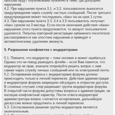
просьбы будут опубликованы публично в теме, где допущено
нарушение.
4.2. При нарушении пункта 3.1. и 3.2. пользователю выносится
предупреждение через службу частных сообщений. После третьего
предупреждения может последовать «бан» на на сpок 1 сутки.
4.3. При нарушении пункта 3.3, 3.4 и 3.5 пользователь получает
«бан» сроком на 3 месяца. Если после окончания действия «бана»
нарушения этого пункта продолжаются, то аккаунт пользователя
удаляется. Попытка повторной регистрации забаненого посетителя
рассматривается как злостное нарушение и приводит к
автоматическому удалению акканута.
5. Разрешение конфликтов с модераторами
5.1. Помните, что модеpатоp – тоже человек и может ошибаться.
Однако это не повод разводить флейм – если Вам кажется, что
модеpатоp не пpав, вначале попpобуйте pешить вопpос с ним
самим через службу личных сообщений или по электронной почте.
5.2. Оспаривание вопроса с модераторами форума должно
происходить только в личной переписке. Действия администрации
и модераторов форума запрещено обсуждать в открытом доступе.
В сложных случаях спор разрешает группа модераторов форума.
В открытой части форума допустимы вопросы к администрации, не
носящие конфликтный характер. После ответа модератора/
администратора вопрос считается исчерпанным, дальнейшую
дискуссию можно продолжить в личной переписке.
5.3. Согласованное решение группы модераторов является
окончательным.