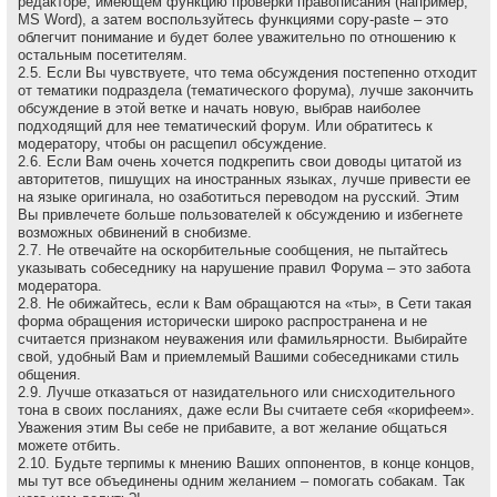
редакторе, имеющем функцию проверки правописания (например,
MS Word), а затем воспользуйтесь функциями copy-paste – это
облегчит понимание и будет более уважительно по отношению к
остальным посетителям.
2.5. Если Вы чувствуете, что тема обсуждения постепенно отходит
от тематики подраздела (тематического форума), лучше закончить
обсуждение в этой ветке и начать новую, выбрав наиболее
подходящий для нее тематический форум. Или обратитесь к
модератору, чтобы он расщепил обсуждение.
2.6. Если Вам очень хочется подкрепить свои доводы цитатой из
авторитетов, пишущих на иностранных языках, лучше привести ее
на языке оригинала, но озаботиться переводом на русский. Этим
Вы привлечете больше пользователей к обсуждению и избегнете
возможных обвинений в снобизме.
2.7. Не отвечайте на оскоpбительные сообщения, не пытайтесь
указывать собеседнику на наpушение пpавил Форума – это забота
модеpатоpа.
2.8. Не обижайтесь, если к Вам обращаются на «ты», в Сети такая
форма обращения исторически широко распространена и не
считается признаком неуважения или фамильярности. Выбирайте
свой, удобный Вам и приемлемый Вашими собеседниками стиль
общения.
2.9. Лучше отказаться от назидательного или снисходительного
тона в своих посланиях, даже если Вы считаете себя «корифеем».
Уважения этим Вы себе не прибавите, а вот желание общаться
можете отбить.
2.10. Будьте терпимы к мнению Ваших оппонентов, в конце концов,
мы тут все объединены одним желанием – помогать собакам. Так