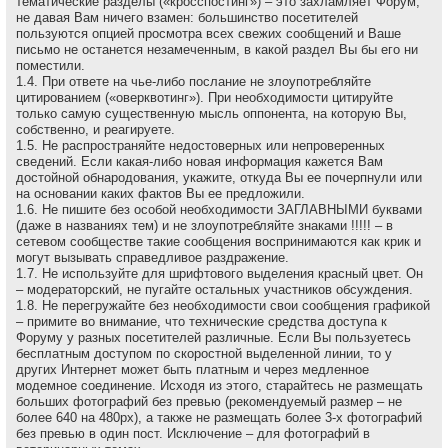
тематические разделы («кросспостинг») – это захламляет Форум,
не давая Вам ничего взамен: большинство посетителей
пользуются опцией просмотра всех свежих сообщений и Ваше
письмо не останется незамеченным, в какой раздел Вы бы его ни
поместили.
1.4. При ответе на чье-либо послание не злоупотребляйте
цитированием («оверквотинг»). При необходимости цитируйте
только самую существенную мысль оппонента, на которую Вы,
собственно, и реагируете.
1.5. Не распространяйте недостоверных или непроверенных
сведений. Если какая-либо новая информация кажется Вам
достойной обнародования, укажите, откуда Вы ее почерпнули или
на основании каких фактов Вы ее предложили.
1.6. Не пишите без особой необходимости ЗАГЛАВНЫМИ буквами
(даже в названиях тем) и не злоупотребляйте знаками !!!!! – в
сетевом сообществе такие сообщения воспринимаются как крик и
могут вызывать справедливое раздражение.
1.7. Не используйте для шрифтового выделения красный цвет. Он
– модераторский, не пугайте остальных участников обсуждения.
1.8. Не перегружайте без необходимости свои сообщения графикой
– примите во внимание, что технические средства доступа к
Форуму у разных посетителей различные. Если Вы пользуетесь
бесплатным доступом по скоростной выделенной линии, то у
других Интернет может быть платным и через медленное
модемное соединение. Исходя из этого, старайтесь не размещать
больших фотографий без превью (рекомендуемый размер – не
более 640 на 480рх), а также не размещать более 3-х фотографий
без превью в один пост. Исключение – для фотографий в