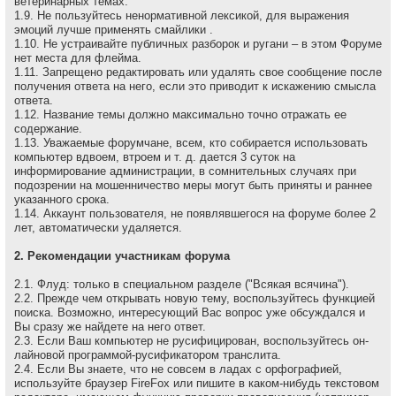
ветеринарных темах.
1.9. Не пользуйтесь ненормативной лексикой, для выражения
эмоций лучше применять смайлики .
1.10. Не устраивайте публичных разборок и ругани – в этом Форуме
нет места для флейма.
1.11. Запрещено редактировать или удалять свое сообщение после
получения ответа на него, если это приводит к искажению смысла
ответа.
1.12. Название темы должно максимально точно отражать ее
содержание.
1.13. Уважаемые форумчане, всем, кто собирается использовать
компьютер вдвоем, втроем и т. д. дается 3 суток на
информирование администрации, в сомнительных случаях при
подозрении на мошенничество меры могут быть приняты и раннее
указанного срока.
1.14. Аккаунт пользователя, не появлявшегося на форуме более 2
лет, автоматически удаляется.
2. Рекомендации участникам форума
2.1. Флуд: только в специальном разделе ("Всякая всячина").
2.2. Прежде чем открывать новую тему, воспользуйтесь функцией
поиска. Возможно, интересующий Вас вопрос уже обсуждался и
Вы сразу же найдете на него ответ.
2.3. Если Ваш компьютер не русифицирован, воспользуйтесь он-
лайновой программой-русификатором транслита.
2.4. Если Вы знаете, что не совсем в ладах с орфографией,
используйте браузер FireFox или пишите в каком-нибудь текстовом