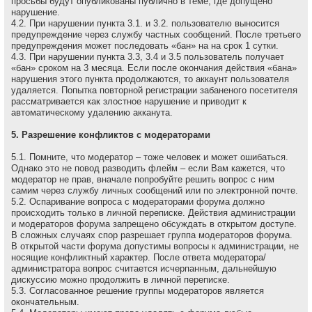
просьбы будут опубликованы публично в теме, где допущено
нарушение.
4.2. При нарушении пункта 3.1. и 3.2. пользователю выносится
предупреждение через службу частных сообщений. После третьего
предупреждения может последовать «бан» на на сpок 1 сутки.
4.3. При нарушении пункта 3.3, 3.4 и 3.5 пользователь получает
«бан» сроком на 3 месяца. Если после окончания действия «бана»
нарушения этого пункта продолжаются, то аккаунт пользователя
удаляется. Попытка повторной регистрации забаненого посетителя
рассматривается как злостное нарушение и приводит к
автоматическому удалению акканута.
5. Разрешение конфликтов с модераторами
5.1. Помните, что модеpатоp – тоже человек и может ошибаться.
Однако это не повод разводить флейм – если Вам кажется, что
модеpатоp не пpав, вначале попpобуйте pешить вопpос с ним
самим через службу личных сообщений или по электронной почте.
5.2. Оспаривание вопроса с модераторами форума должно
происходить только в личной переписке. Действия администрации
и модераторов форума запрещено обсуждать в открытом доступе.
В сложных случаях спор разрешает группа модераторов форума.
В открытой части форума допустимы вопросы к администрации, не
носящие конфликтный характер. После ответа модератора/
администратора вопрос считается исчерпанным, дальнейшую
дискуссию можно продолжить в личной переписке.
5.3. Согласованное решение группы модераторов является
окончательным.