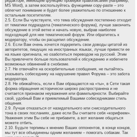
редакторе, имеющем функцию проверки правописания (например,
MS Word), а затем воспользуйтесь функциями copy-paste – это
облегчит понимание и будет более уважительно по отношению к
остальным посетителям.
2.5. Если Вы чувствуете, что тема обсуждения постепенно отходит
от тематики подраздела (тематического форума), лучше закончить
обсуждение в этой ветке и начать новую, выбрав наиболее
подходящий для нее тематический форум. Или обратитесь к
модератору, чтобы он расщепил обсуждение.
2.6. Если Вам очень хочется подкрепить свои доводы цитатой из
авторитетов, пишущих на иностранных языках, лучше привести ее
на языке оригинала, но озаботиться переводом на русский. Этим
Вы привлечете больше пользователей к обсуждению и избегнете
возможных обвинений в снобизме.
2.7. Не отвечайте на оскоpбительные сообщения, не пытайтесь
указывать собеседнику на наpушение пpавил Форума – это забота
модеpатоpа.
2.8. Не обижайтесь, если к Вам обращаются на «ты», в Сети такая
форма обращения исторически широко распространена и не
считается признаком неуважения или фамильярности. Выбирайте
свой, удобный Вам и приемлемый Вашими собеседниками стиль
общения.
2.9. Лучше отказаться от назидательного или снисходительного
тона в своих посланиях, даже если Вы считаете себя «корифеем».
Уважения этим Вы себе не прибавите, а вот желание общаться
можете отбить.
2.10. Будьте терпимы к мнению Ваших оппонентов, в конце концов,
мы тут все объединены одним желанием – помогать собакам. Так