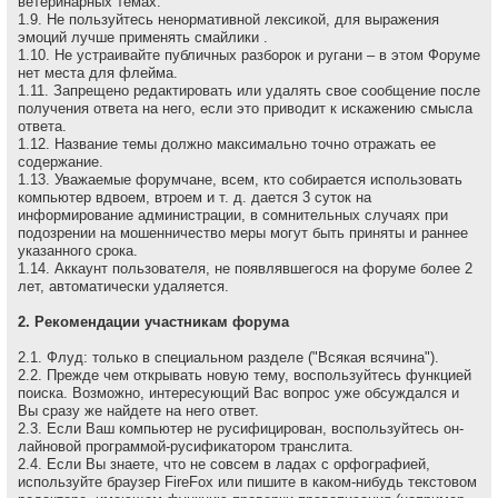
ветеринарных темах.
1.9. Не пользуйтесь ненормативной лексикой, для выражения
эмоций лучше применять смайлики .
1.10. Не устраивайте публичных разборок и ругани – в этом Форуме
нет места для флейма.
1.11. Запрещено редактировать или удалять свое сообщение после
получения ответа на него, если это приводит к искажению смысла
ответа.
1.12. Название темы должно максимально точно отражать ее
содержание.
1.13. Уважаемые форумчане, всем, кто собирается использовать
компьютер вдвоем, втроем и т. д. дается 3 суток на
информирование администрации, в сомнительных случаях при
подозрении на мошенничество меры могут быть приняты и раннее
указанного срока.
1.14. Аккаунт пользователя, не появлявшегося на форуме более 2
лет, автоматически удаляется.
2. Рекомендации участникам форума
2.1. Флуд: только в специальном разделе ("Всякая всячина").
2.2. Прежде чем открывать новую тему, воспользуйтесь функцией
поиска. Возможно, интересующий Вас вопрос уже обсуждался и
Вы сразу же найдете на него ответ.
2.3. Если Ваш компьютер не русифицирован, воспользуйтесь он-
лайновой программой-русификатором транслита.
2.4. Если Вы знаете, что не совсем в ладах с орфографией,
используйте браузер FireFox или пишите в каком-нибудь текстовом