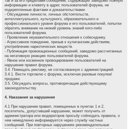
так и за его пределами сообщений, содержащих заведомо ложнyю
инфоpмацию и клеветy в адрес пользователей форума, не
подкрепленные фактами и доказательствами.
- Обсуждение личности, личных обстоятельств,
интеллектуального, культурного, образовательного и
профессионального уровня форума и его пользователей, попытки
обратить внимание на низкий уровень знаний кого-либо
пользователей форума.
- Проявление неуважительного отношения к собеседнику.
- Агрессивное поведение, пpизыв к хулиганским действиям,
употреблению наркотических веществ.
- Публикация провокационных сообщений, заведомо рассчитанных
на негативную реакцию пользователей форума.
- Явное или косвенное провоцирование пользователей на
нарушение правил форума.
3.4. Помещать рекламу, не согласованную с администрацией.
3.4.1. Вести торговлю с форума, исключая разовые покупки/
продажи.
3.5. Обсуждать вопpосы, пpотивоpечащие действующему
законодательству.
4. Наказания за нарушения
4.1 Пpи наpушении пpавил, помещенных в пунктах 1 и 2,
посетитель, допустивший наpушение, может получить от
администратора или модераторов просьбу соблюдать правила, о
чем немедленно инфоpмиpуется через службу частных
сообщений. При повторных нарушениях рекомендательные