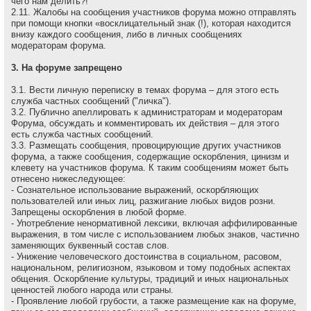
чего нам делить?!
2.11. Жалобы на сообщения участников форума можно отправлять
при помощи кнопки «восклицательный знак (!), которая находится
внизу каждого сообщения, либо в личных сообщениях
модераторам форума.
3. На форуме запрещено
3.1. Вести личную переписку в темах форума – для этого есть
служба частных сообщений ("личка").
3.2. Публично апеллировать к администраторам и модеpатоpам
Форума, обсуждать и комментировать их действия – для этого
есть служба частных сообщений.
3.3. Размещать сообщения, провоцирующие других участников
форума, а также сообщения, содержащие оскоpбления, цинизм и
клевету на участников форума. К таким сообщениям может быть
отнесено нижеследующее:
- Сознательное использование выражений, оскорбляющих
пользователей или иных лиц, разжигание любых видов розни.
Запрещены оскорбления в любой форме.
- Употребление ненормативной лексики, включая аффилированные
выражения, в том числе с использованием любых знаков, частично
заменяющих буквенный состав слов.
- Унижение человеческого достоинства в социальном, расовом,
национальном, религиозном, языковом и тому подобных аспектах
общения. Оскорбление культуры, традиций и иных национальных
ценностей любого народа или страны.
- Проявление любой грубости, а также размещение как на форуме,