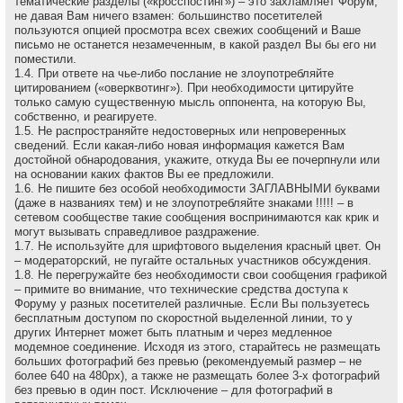
тематические разделы («кросспостинг») – это захламляет Форум,
не давая Вам ничего взамен: большинство посетителей
пользуются опцией просмотра всех свежих сообщений и Ваше
письмо не останется незамеченным, в какой раздел Вы бы его ни
поместили.
1.4. При ответе на чье-либо послание не злоупотребляйте
цитированием («оверквотинг»). При необходимости цитируйте
только самую существенную мысль оппонента, на которую Вы,
собственно, и реагируете.
1.5. Не распространяйте недостоверных или непроверенных
сведений. Если какая-либо новая информация кажется Вам
достойной обнародования, укажите, откуда Вы ее почерпнули или
на основании каких фактов Вы ее предложили.
1.6. Не пишите без особой необходимости ЗАГЛАВНЫМИ буквами
(даже в названиях тем) и не злоупотребляйте знаками !!!!! – в
сетевом сообществе такие сообщения воспринимаются как крик и
могут вызывать справедливое раздражение.
1.7. Не используйте для шрифтового выделения красный цвет. Он
– модераторский, не пугайте остальных участников обсуждения.
1.8. Не перегружайте без необходимости свои сообщения графикой
– примите во внимание, что технические средства доступа к
Форуму у разных посетителей различные. Если Вы пользуетесь
бесплатным доступом по скоростной выделенной линии, то у
других Интернет может быть платным и через медленное
модемное соединение. Исходя из этого, старайтесь не размещать
больших фотографий без превью (рекомендуемый размер – не
более 640 на 480рх), а также не размещать более 3-х фотографий
без превью в один пост. Исключение – для фотографий в