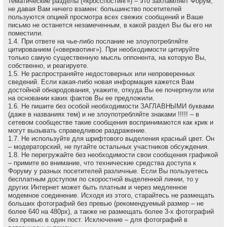
тематические разделы («кросспостинг») – это захламляет Форум,
не давая Вам ничего взамен: большинство посетителей
пользуются опцией просмотра всех свежих сообщений и Ваше
письмо не останется незамеченным, в какой раздел Вы бы его ни
поместили.
1.4. При ответе на чье-либо послание не злоупотребляйте
цитированием («оверквотинг»). При необходимости цитируйте
только самую существенную мысль оппонента, на которую Вы,
собственно, и реагируете.
1.5. Не распространяйте недостоверных или непроверенных
сведений. Если какая-либо новая информация кажется Вам
достойной обнародования, укажите, откуда Вы ее почерпнули или
на основании каких фактов Вы ее предложили.
1.6. Не пишите без особой необходимости ЗАГЛАВНЫМИ буквами
(даже в названиях тем) и не злоупотребляйте знаками !!!!! – в
сетевом сообществе такие сообщения воспринимаются как крик и
могут вызывать справедливое раздражение.
1.7. Не используйте для шрифтового выделения красный цвет. Он
– модераторский, не пугайте остальных участников обсуждения.
1.8. Не перегружайте без необходимости свои сообщения графикой
– примите во внимание, что технические средства доступа к
Форуму у разных посетителей различные. Если Вы пользуетесь
бесплатным доступом по скоростной выделенной линии, то у
других Интернет может быть платным и через медленное
модемное соединение. Исходя из этого, старайтесь не размещать
больших фотографий без превью (рекомендуемый размер – не
более 640 на 480рх), а также не размещать более 3-х фотографий
без превью в один пост. Исключение – для фотографий в