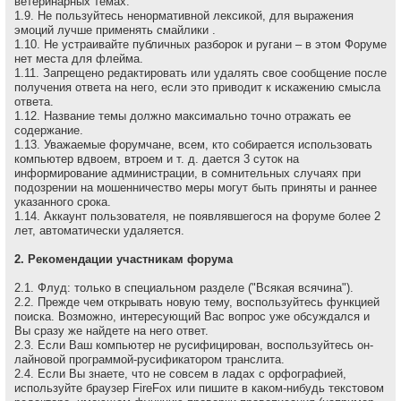
ветеринарных темах.
1.9. Не пользуйтесь ненормативной лексикой, для выражения
эмоций лучше применять смайлики .
1.10. Не устраивайте публичных разборок и ругани – в этом Форуме
нет места для флейма.
1.11. Запрещено редактировать или удалять свое сообщение после
получения ответа на него, если это приводит к искажению смысла
ответа.
1.12. Название темы должно максимально точно отражать ее
содержание.
1.13. Уважаемые форумчане, всем, кто собирается использовать
компьютер вдвоем, втроем и т. д. дается 3 суток на
информирование администрации, в сомнительных случаях при
подозрении на мошенничество меры могут быть приняты и раннее
указанного срока.
1.14. Аккаунт пользователя, не появлявшегося на форуме более 2
лет, автоматически удаляется.
2. Рекомендации участникам форума
2.1. Флуд: только в специальном разделе ("Всякая всячина").
2.2. Прежде чем открывать новую тему, воспользуйтесь функцией
поиска. Возможно, интересующий Вас вопрос уже обсуждался и
Вы сразу же найдете на него ответ.
2.3. Если Ваш компьютер не русифицирован, воспользуйтесь он-
лайновой программой-русификатором транслита.
2.4. Если Вы знаете, что не совсем в ладах с орфографией,
используйте браузер FireFox или пишите в каком-нибудь текстовом