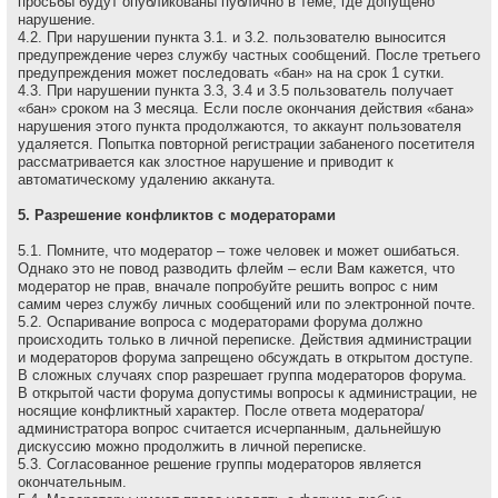
просьбы будут опубликованы публично в теме, где допущено
нарушение.
4.2. При нарушении пункта 3.1. и 3.2. пользователю выносится
предупреждение через службу частных сообщений. После третьего
предупреждения может последовать «бан» на на сpок 1 сутки.
4.3. При нарушении пункта 3.3, 3.4 и 3.5 пользователь получает
«бан» сроком на 3 месяца. Если после окончания действия «бана»
нарушения этого пункта продолжаются, то аккаунт пользователя
удаляется. Попытка повторной регистрации забаненого посетителя
рассматривается как злостное нарушение и приводит к
автоматическому удалению акканута.
5. Разрешение конфликтов с модераторами
5.1. Помните, что модеpатоp – тоже человек и может ошибаться.
Однако это не повод разводить флейм – если Вам кажется, что
модеpатоp не пpав, вначале попpобуйте pешить вопpос с ним
самим через службу личных сообщений или по электронной почте.
5.2. Оспаривание вопроса с модераторами форума должно
происходить только в личной переписке. Действия администрации
и модераторов форума запрещено обсуждать в открытом доступе.
В сложных случаях спор разрешает группа модераторов форума.
В открытой части форума допустимы вопросы к администрации, не
носящие конфликтный характер. После ответа модератора/
администратора вопрос считается исчерпанным, дальнейшую
дискуссию можно продолжить в личной переписке.
5.3. Согласованное решение группы модераторов является
окончательным.