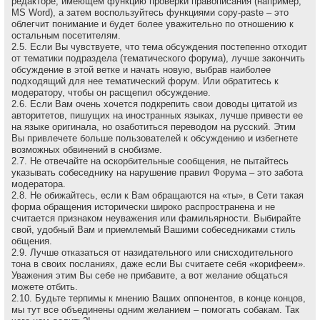
редакторе, имеющем функцию проверки правописания (например,
MS Word), а затем воспользуйтесь функциями copy-paste – это
облегчит понимание и будет более уважительно по отношению к
остальным посетителям.
2.5. Если Вы чувствуете, что тема обсуждения постепенно отходит
от тематики подраздела (тематического форума), лучше закончить
обсуждение в этой ветке и начать новую, выбрав наиболее
подходящий для нее тематический форум. Или обратитесь к
модератору, чтобы он расщепил обсуждение.
2.6. Если Вам очень хочется подкрепить свои доводы цитатой из
авторитетов, пишущих на иностранных языках, лучше привести ее
на языке оригинала, но озаботиться переводом на русский. Этим
Вы привлечете больше пользователей к обсуждению и избегнете
возможных обвинений в снобизме.
2.7. Не отвечайте на оскоpбительные сообщения, не пытайтесь
указывать собеседнику на наpушение пpавил Форума – это забота
модеpатоpа.
2.8. Не обижайтесь, если к Вам обращаются на «ты», в Сети такая
форма обращения исторически широко распространена и не
считается признаком неуважения или фамильярности. Выбирайте
свой, удобный Вам и приемлемый Вашими собеседниками стиль
общения.
2.9. Лучше отказаться от назидательного или снисходительного
тона в своих посланиях, даже если Вы считаете себя «корифеем».
Уважения этим Вы себе не прибавите, а вот желание общаться
можете отбить.
2.10. Будьте терпимы к мнению Ваших оппонентов, в конце концов,
мы тут все объединены одним желанием – помогать собакам. Так