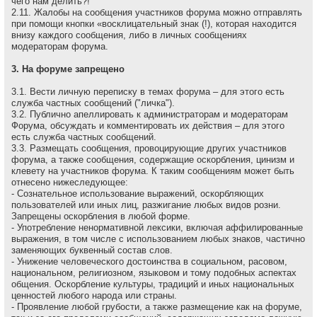
чего нам делить?!
2.11. Жалобы на сообщения участников форума можно отправлять
при помощи кнопки «восклицательный знак (!), которая находится
внизу каждого сообщения, либо в личных сообщениях
модераторам форума.
3. На форуме запрещено
3.1. Вести личную переписку в темах форума – для этого есть
служба частных сообщений ("личка").
3.2. Публично апеллировать к администраторам и модеpатоpам
Форума, обсуждать и комментировать их действия – для этого
есть служба частных сообщений.
3.3. Размещать сообщения, провоцирующие других участников
форума, а также сообщения, содержащие оскоpбления, цинизм и
клевету на участников форума. К таким сообщениям может быть
отнесено нижеследующее:
- Сознательное использование выражений, оскорбляющих
пользователей или иных лиц, разжигание любых видов розни.
Запрещены оскорбления в любой форме.
- Употребление ненормативной лексики, включая аффилированные
выражения, в том числе с использованием любых знаков, частично
заменяющих буквенный состав слов.
- Унижение человеческого достоинства в социальном, расовом,
национальном, религиозном, языковом и тому подобных аспектах
общения. Оскорбление культуры, традиций и иных национальных
ценностей любого народа или страны.
- Проявление любой грубости, а также размещение как на форуме,