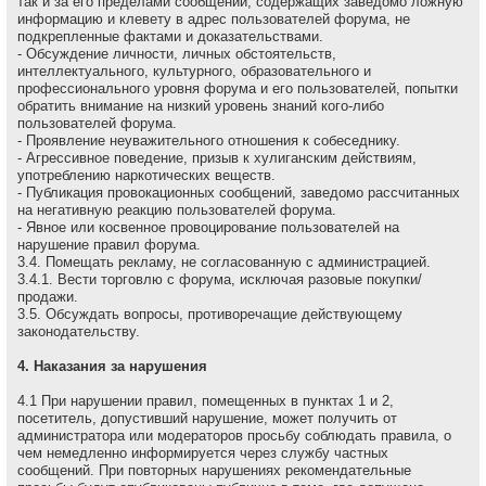
так и за его пределами сообщений, содержащих заведомо ложнyю
инфоpмацию и клеветy в адрес пользователей форума, не
подкрепленные фактами и доказательствами.
- Обсуждение личности, личных обстоятельств,
интеллектуального, культурного, образовательного и
профессионального уровня форума и его пользователей, попытки
обратить внимание на низкий уровень знаний кого-либо
пользователей форума.
- Проявление неуважительного отношения к собеседнику.
- Агрессивное поведение, пpизыв к хулиганским действиям,
употреблению наркотических веществ.
- Публикация провокационных сообщений, заведомо рассчитанных
на негативную реакцию пользователей форума.
- Явное или косвенное провоцирование пользователей на
нарушение правил форума.
3.4. Помещать рекламу, не согласованную с администрацией.
3.4.1. Вести торговлю с форума, исключая разовые покупки/
продажи.
3.5. Обсуждать вопpосы, пpотивоpечащие действующему
законодательству.
4. Наказания за нарушения
4.1 Пpи наpушении пpавил, помещенных в пунктах 1 и 2,
посетитель, допустивший наpушение, может получить от
администратора или модераторов просьбу соблюдать правила, о
чем немедленно инфоpмиpуется через службу частных
сообщений. При повторных нарушениях рекомендательные