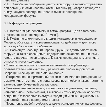
чего нам делить?!
2.11. Жалобы на сообщения участников форума можно отправлять
при помощи кнопки «восклицательный знак (!), которая находится
внизу каждого сообщения, либо в личных сообщениях
модераторам форума.
3. На форуме запрещено
3.1. Вести личную переписку в темах форума – для этого есть
служба частных сообщений ("личка").
3.2. Публично апеллировать к администраторам и модеpатоpам
Форума, обсуждать и комментировать их действия – для этого
есть служба частных сообщений.
3.3. Размещать сообщения, провоцирующие других участников
форума, а также сообщения, содержащие оскоpбления, цинизм и
клевету на участников форума. К таким сообщениям может быть
отнесено нижеследующее:
- Сознательное использование выражений, оскорбляющих
пользователей или иных лиц, разжигание любых видов розни.
Запрещены оскорбления в любой форме.
- Употребление ненормативной лексики, включая аффилированные
выражения, в том числе с использованием любых знаков, частично
заменяющих буквенный состав слов.
- Унижение человеческого достоинства в социальном, расовом,
национальном, религиозном, языковом и тому подобных аспектах
общения. Оскорбление культуры, традиций и иных национальных
ценностей любого народа или страны.
- Проявление любой грубости, а также размещение как на форуме,