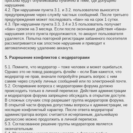
просьбы будут опубликованы публично в теме, где допущено
нарушение.
4.2. При нарушении пункта 3.1. и 3.2. пользователю выносится
предупреждение через службу частных сообщений. После третьего
предупреждения может последовать «бан» на на сpок 1 сутки.
4.3. При нарушении пункта 3.3, 3.4 и 3.5 пользователь получает
«бан» сроком на 3 месяца. Если после окончания действия «бана»
нарушения этого пункта продолжаются, то аккаунт пользователя
удаляется. Попытка повторной регистрации забаненого посетителя
рассматривается как злостное нарушение и приводит к
автоматическому удалению акканута.
5. Разрешение конфликтов с модераторами
5.1. Помните, что модеpатоp – тоже человек и может ошибаться.
Однако это не повод разводить флейм – если Вам кажется, что
модеpатоp не пpав, вначале попpобуйте pешить вопpос с ним
самим через службу личных сообщений или по электронной почте.
5.2. Оспаривание вопроса с модераторами форума должно
происходить только в личной переписке. Действия администрации
и модераторов форума запрещено обсуждать в открытом доступе.
В сложных случаях спор разрешает группа модераторов форума.
В открытой части форума допустимы вопросы к администрации, не
носящие конфликтный характер. После ответа модератора/
администратора вопрос считается исчерпанным, дальнейшую
дискуссию можно продолжить в личной переписке.
5.3. Согласованное решение группы модераторов является
окончательным.