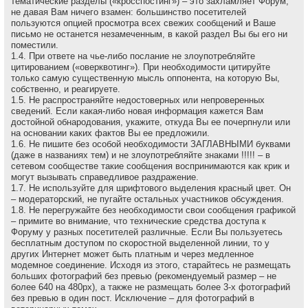
тематические разделы («кросспостинг») – это захламляет Форум,
не давая Вам ничего взамен: большинство посетителей
пользуются опцией просмотра всех свежих сообщений и Ваше
письмо не останется незамеченным, в какой раздел Вы бы его ни
поместили.
1.4. При ответе на чье-либо послание не злоупотребляйте
цитированием («оверквотинг»). При необходимости цитируйте
только самую существенную мысль оппонента, на которую Вы,
собственно, и реагируете.
1.5. Не распространяйте недостоверных или непроверенных
сведений. Если какая-либо новая информация кажется Вам
достойной обнародования, укажите, откуда Вы ее почерпнули или
на основании каких фактов Вы ее предложили.
1.6. Не пишите без особой необходимости ЗАГЛАВНЫМИ буквами
(даже в названиях тем) и не злоупотребляйте знаками !!!!! – в
сетевом сообществе такие сообщения воспринимаются как крик и
могут вызывать справедливое раздражение.
1.7. Не используйте для шрифтового выделения красный цвет. Он
– модераторский, не пугайте остальных участников обсуждения.
1.8. Не перегружайте без необходимости свои сообщения графикой
– примите во внимание, что технические средства доступа к
Форуму у разных посетителей различные. Если Вы пользуетесь
бесплатным доступом по скоростной выделенной линии, то у
других Интернет может быть платным и через медленное
модемное соединение. Исходя из этого, старайтесь не размещать
больших фотографий без превью (рекомендуемый размер – не
более 640 на 480рх), а также не размещать более 3-х фотографий
без превью в один пост. Исключение – для фотографий в