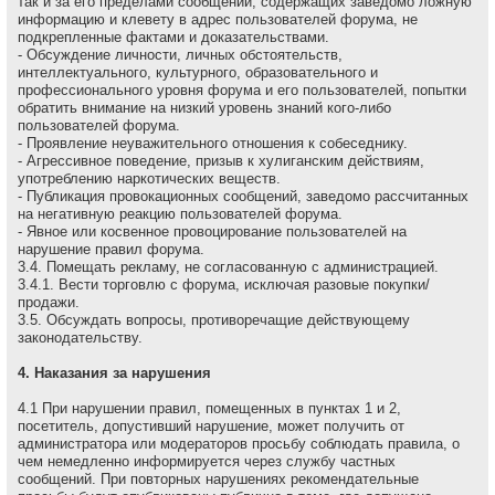
так и за его пределами сообщений, содержащих заведомо ложнyю
инфоpмацию и клеветy в адрес пользователей форума, не
подкрепленные фактами и доказательствами.
- Обсуждение личности, личных обстоятельств,
интеллектуального, культурного, образовательного и
профессионального уровня форума и его пользователей, попытки
обратить внимание на низкий уровень знаний кого-либо
пользователей форума.
- Проявление неуважительного отношения к собеседнику.
- Агрессивное поведение, пpизыв к хулиганским действиям,
употреблению наркотических веществ.
- Публикация провокационных сообщений, заведомо рассчитанных
на негативную реакцию пользователей форума.
- Явное или косвенное провоцирование пользователей на
нарушение правил форума.
3.4. Помещать рекламу, не согласованную с администрацией.
3.4.1. Вести торговлю с форума, исключая разовые покупки/
продажи.
3.5. Обсуждать вопpосы, пpотивоpечащие действующему
законодательству.
4. Наказания за нарушения
4.1 Пpи наpушении пpавил, помещенных в пунктах 1 и 2,
посетитель, допустивший наpушение, может получить от
администратора или модераторов просьбу соблюдать правила, о
чем немедленно инфоpмиpуется через службу частных
сообщений. При повторных нарушениях рекомендательные