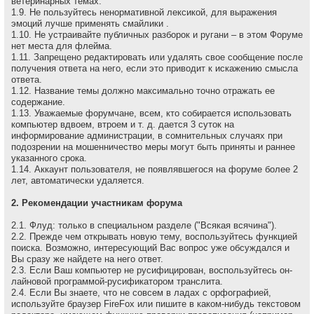
ветеринарных темах.
1.9. Не пользуйтесь ненормативной лексикой, для выражения
эмоций лучше применять смайлики .
1.10. Не устраивайте публичных разборок и ругани – в этом Форуме
нет места для флейма.
1.11. Запрещено редактировать или удалять свое сообщение после
получения ответа на него, если это приводит к искажению смысла
ответа.
1.12. Название темы должно максимально точно отражать ее
содержание.
1.13. Уважаемые форумчане, всем, кто собирается использовать
компьютер вдвоем, втроем и т. д. дается 3 суток на
информирование администрации, в сомнительных случаях при
подозрении на мошенничество меры могут быть приняты и раннее
указанного срока.
1.14. Аккаунт пользователя, не появлявшегося на форуме более 2
лет, автоматически удаляется.
2. Рекомендации участникам форума
2.1. Флуд: только в специальном разделе ("Всякая всячина").
2.2. Прежде чем открывать новую тему, воспользуйтесь функцией
поиска. Возможно, интересующий Вас вопрос уже обсуждался и
Вы сразу же найдете на него ответ.
2.3. Если Ваш компьютер не русифицирован, воспользуйтесь он-
лайновой программой-русификатором транслита.
2.4. Если Вы знаете, что не совсем в ладах с орфографией,
используйте браузер FireFox или пишите в каком-нибудь текстовом