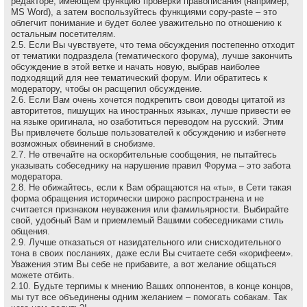
редакторе, имеющем функцию проверки правописания (например,
MS Word), а затем воспользуйтесь функциями copy-paste – это
облегчит понимание и будет более уважительно по отношению к
остальным посетителям.
2.5. Если Вы чувствуете, что тема обсуждения постепенно отходит
от тематики подраздела (тематического форума), лучше закончить
обсуждение в этой ветке и начать новую, выбрав наиболее
подходящий для нее тематический форум. Или обратитесь к
модератору, чтобы он расщепил обсуждение.
2.6. Если Вам очень хочется подкрепить свои доводы цитатой из
авторитетов, пишущих на иностранных языках, лучше привести ее
на языке оригинала, но озаботиться переводом на русский. Этим
Вы привлечете больше пользователей к обсуждению и избегнете
возможных обвинений в снобизме.
2.7. Не отвечайте на оскоpбительные сообщения, не пытайтесь
указывать собеседнику на наpушение пpавил Форума – это забота
модеpатоpа.
2.8. Не обижайтесь, если к Вам обращаются на «ты», в Сети такая
форма обращения исторически широко распространена и не
считается признаком неуважения или фамильярности. Выбирайте
свой, удобный Вам и приемлемый Вашими собеседниками стиль
общения.
2.9. Лучше отказаться от назидательного или снисходительного
тона в своих посланиях, даже если Вы считаете себя «корифеем».
Уважения этим Вы себе не прибавите, а вот желание общаться
можете отбить.
2.10. Будьте терпимы к мнению Ваших оппонентов, в конце концов,
мы тут все объединены одним желанием – помогать собакам. Так