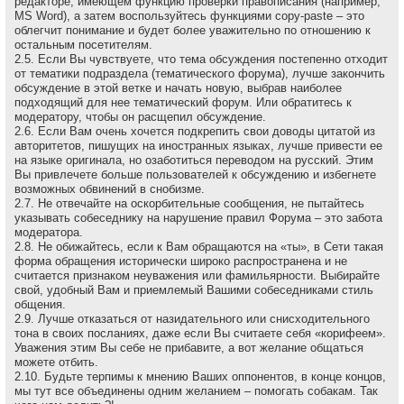
редакторе, имеющем функцию проверки правописания (например,
MS Word), а затем воспользуйтесь функциями copy-paste – это
облегчит понимание и будет более уважительно по отношению к
остальным посетителям.
2.5. Если Вы чувствуете, что тема обсуждения постепенно отходит
от тематики подраздела (тематического форума), лучше закончить
обсуждение в этой ветке и начать новую, выбрав наиболее
подходящий для нее тематический форум. Или обратитесь к
модератору, чтобы он расщепил обсуждение.
2.6. Если Вам очень хочется подкрепить свои доводы цитатой из
авторитетов, пишущих на иностранных языках, лучше привести ее
на языке оригинала, но озаботиться переводом на русский. Этим
Вы привлечете больше пользователей к обсуждению и избегнете
возможных обвинений в снобизме.
2.7. Не отвечайте на оскоpбительные сообщения, не пытайтесь
указывать собеседнику на наpушение пpавил Форума – это забота
модеpатоpа.
2.8. Не обижайтесь, если к Вам обращаются на «ты», в Сети такая
форма обращения исторически широко распространена и не
считается признаком неуважения или фамильярности. Выбирайте
свой, удобный Вам и приемлемый Вашими собеседниками стиль
общения.
2.9. Лучше отказаться от назидательного или снисходительного
тона в своих посланиях, даже если Вы считаете себя «корифеем».
Уважения этим Вы себе не прибавите, а вот желание общаться
можете отбить.
2.10. Будьте терпимы к мнению Ваших оппонентов, в конце концов,
мы тут все объединены одним желанием – помогать собакам. Так