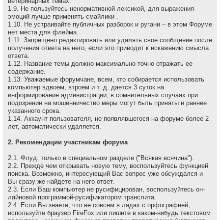
ветеринарных темах.
1.9. Не пользуйтесь ненормативной лексикой, для выражения
эмоций лучше применять смайлики .
1.10. Не устраивайте публичных разборок и ругани – в этом Форуме
нет места для флейма.
1.11. Запрещено редактировать или удалять свое сообщение после
получения ответа на него, если это приводит к искажению смысла
ответа.
1.12. Название темы должно максимально точно отражать ее
содержание.
1.13. Уважаемые форумчане, всем, кто собирается использовать
компьютер вдвоем, втроем и т. д. дается 3 суток на
информирование администрации, в сомнительных случаях при
подозрении на мошенничество меры могут быть приняты и раннее
указанного срока.
1.14. Аккаунт пользователя, не появлявшегося на форуме более 2
лет, автоматически удаляется.
2. Рекомендации участникам форума
2.1. Флуд: только в специальном разделе ("Всякая всячина").
2.2. Прежде чем открывать новую тему, воспользуйтесь функцией
поиска. Возможно, интересующий Вас вопрос уже обсуждался и
Вы сразу же найдете на него ответ.
2.3. Если Ваш компьютер не русифицирован, воспользуйтесь он-
лайновой программой-русификатором транслита.
2.4. Если Вы знаете, что не совсем в ладах с орфографией,
используйте браузер FireFox или пишите в каком-нибудь текстовом