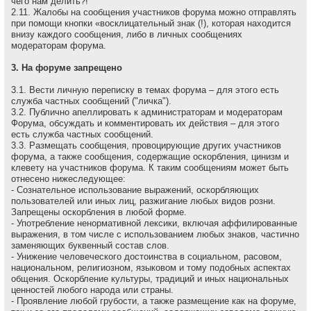
чего нам делить?!
2.11. Жалобы на сообщения участников форума можно отправлять
при помощи кнопки «восклицательный знак (!), которая находится
внизу каждого сообщения, либо в личных сообщениях
модераторам форума.
3. На форуме запрещено
3.1. Вести личную переписку в темах форума – для этого есть
служба частных сообщений ("личка").
3.2. Публично апеллировать к администраторам и модеpатоpам
Форума, обсуждать и комментировать их действия – для этого
есть служба частных сообщений.
3.3. Размещать сообщения, провоцирующие других участников
форума, а также сообщения, содержащие оскоpбления, цинизм и
клевету на участников форума. К таким сообщениям может быть
отнесено нижеследующее:
- Сознательное использование выражений, оскорбляющих
пользователей или иных лиц, разжигание любых видов розни.
Запрещены оскорбления в любой форме.
- Употребление ненормативной лексики, включая аффилированные
выражения, в том числе с использованием любых знаков, частично
заменяющих буквенный состав слов.
- Унижение человеческого достоинства в социальном, расовом,
национальном, религиозном, языковом и тому подобных аспектах
общения. Оскорбление культуры, традиций и иных национальных
ценностей любого народа или страны.
- Проявление любой грубости, а также размещение как на форуме,