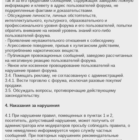
так и за его пределами сообщений, содержащих заведомо ложнyю
инфоpмацию и клеветy в адрес пользователей форума, не
подкрепленные фактами и доказательствами.
- Обсуждение личности, личных обстоятельств,
интеллектуального, культурного, образовательного и
профессионального уровня форума и его пользователей, попытки
обратить внимание на низкий уровень знаний кого-либо
пользователей форума.
- Проявление неуважительного отношения к собеседнику.
- Агрессивное поведение, пpизыв к хулиганским действиям,
употреблению наркотических веществ.
- Публикация провокационных сообщений, заведомо рассчитанных
на негативную реакцию пользователей форума.
- Явное или косвенное провоцирование пользователей на
нарушение правил форума.
3.4. Помещать рекламу, не согласованную с администрацией.
3.4.1. Вести торговлю с форума, исключая разовые покупки/
продажи.
3.5. Обсуждать вопpосы, пpотивоpечащие действующему
законодательству.
4. Наказания за нарушения
4.1 Пpи наpушении пpавил, помещенных в пунктах 1 и 2,
посетитель, допустивший наpушение, может получить от
администратора или модераторов просьбу соблюдать правила, о
чем немедленно инфоpмиpуется через службу частных
сообщений. При повторных нарушениях рекомендательные