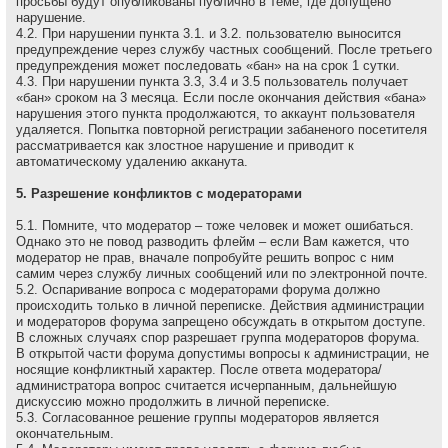
просьбы будут опубликованы публично в теме, где допущено
нарушение.
4.2. При нарушении пункта 3.1. и 3.2. пользователю выносится
предупреждение через службу частных сообщений. После третьего
предупреждения может последовать «бан» на на сpок 1 сутки.
4.3. При нарушении пункта 3.3, 3.4 и 3.5 пользователь получает
«бан» сроком на 3 месяца. Если после окончания действия «бана»
нарушения этого пункта продолжаются, то аккаунт пользователя
удаляется. Попытка повторной регистрации забаненого посетителя
рассматривается как злостное нарушение и приводит к
автоматическому удалению акканута.
5. Разрешение конфликтов с модераторами
5.1. Помните, что модеpатоp – тоже человек и может ошибаться.
Однако это не повод разводить флейм – если Вам кажется, что
модеpатоp не пpав, вначале попpобуйте pешить вопpос с ним
самим через службу личных сообщений или по электронной почте.
5.2. Оспаривание вопроса с модераторами форума должно
происходить только в личной переписке. Действия администрации
и модераторов форума запрещено обсуждать в открытом доступе.
В сложных случаях спор разрешает группа модераторов форума.
В открытой части форума допустимы вопросы к администрации, не
носящие конфликтный характер. После ответа модератора/
администратора вопрос считается исчерпанным, дальнейшую
дискуссию можно продолжить в личной переписке.
5.3. Согласованное решение группы модераторов является
окончательным.