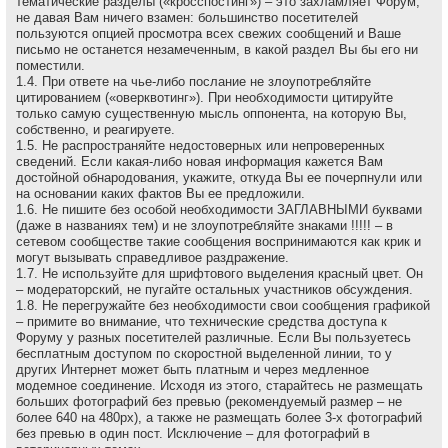
тематические разделы («кросспостинг») – это захламляет Форум,
не давая Вам ничего взамен: большинство посетителей
пользуются опцией просмотра всех свежих сообщений и Ваше
письмо не останется незамеченным, в какой раздел Вы бы его ни
поместили.
1.4. При ответе на чье-либо послание не злоупотребляйте
цитированием («оверквотинг»). При необходимости цитируйте
только самую существенную мысль оппонента, на которую Вы,
собственно, и реагируете.
1.5. Не распространяйте недостоверных или непроверенных
сведений. Если какая-либо новая информация кажется Вам
достойной обнародования, укажите, откуда Вы ее почерпнули или
на основании каких фактов Вы ее предложили.
1.6. Не пишите без особой необходимости ЗАГЛАВНЫМИ буквами
(даже в названиях тем) и не злоупотребляйте знаками !!!!! – в
сетевом сообществе такие сообщения воспринимаются как крик и
могут вызывать справедливое раздражение.
1.7. Не используйте для шрифтового выделения красный цвет. Он
– модераторский, не пугайте остальных участников обсуждения.
1.8. Не перегружайте без необходимости свои сообщения графикой
– примите во внимание, что технические средства доступа к
Форуму у разных посетителей различные. Если Вы пользуетесь
бесплатным доступом по скоростной выделенной линии, то у
других Интернет может быть платным и через медленное
модемное соединение. Исходя из этого, старайтесь не размещать
больших фотографий без превью (рекомендуемый размер – не
более 640 на 480рх), а также не размещать более 3-х фотографий
без превью в один пост. Исключение – для фотографий в