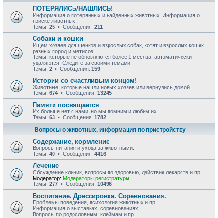
ПОТЕРЯЛИСЬ/НАШЛИСЬ!
Информация о потерянных и найденных животных. Информация о
поиске животных.
Темы:
25
• Сообщения:
211
Собаки и кошки
Ищем хозяев для щенков и взрослых собак, котят и взрослых кошек
разных пород и метисов.
Темы, которые не обновляются более 1 месяца, автоматически
удаляются. Следите за своими темами!
Темы:
2
• Сообщения:
159
Истории со счастливым концом!
Животные, которые нашли новых хозяев или вернулись домой.
Темы:
674
• Сообщения:
13245
Памяти посвящается
Их больше нет с нами, но мы помним и любим их.
Темы:
63
• Сообщения:
1782
Вопросы о животных, информация по пристройству
Содержание, кормление
Вопросы питания и ухода за животными.
Темы:
40
• Сообщения:
4416
Лечение
Обсуждение клиник, вопросы по здоровью, действие лекарств и пр.
Модератор:
Модераторы регистратуры
Темы:
277
• Сообщения:
10496
Воспитание. Дрессировка. Соревнования.
Проблемы поведения, психология животных и пр.
Информация о выставках, соревнованиях.
Вопросы по родословным, клеймам и пр.