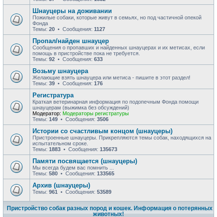
Шнауцеры на доживании
Пожилые собаки, которые живут в семьях, но под частичной опекой
Фонда
Темы:
20
• Сообщения:
1127
Пропал/найден шнауцер
Сообщения о пропавших и найденных шнауцерах и их метисах, если
помощь в пристройстве пока не требуется.
Темы:
92
• Сообщения:
633
Возьму шнауцера
Желающие взять шнауцера или метиса - пишите в этот раздел!
Темы:
39
• Сообщения:
176
Регистратура
Краткая ветеринарная информация по подопечным Фонда помощи
шнауцерам (выжимка без обсуждений)
Модератор:
Модераторы регистратуры
Темы:
149
• Сообщения:
3506
Истории со счастливым концом (шнауцеры)
Пристроенные шнауцеры. Прикрепляются темы собак, находящихся на
испытательном сроке.
Темы:
1883
• Сообщения:
135673
Памяти посвящается (шнауцеры)
Мы всегда будем вас помнить ...
Темы:
580
• Сообщения:
133565
Архив (шнауцеры)
Темы:
961
• Сообщения:
53589
Пристройство собак разных пород и кошек. Информация о потерянных
животных!