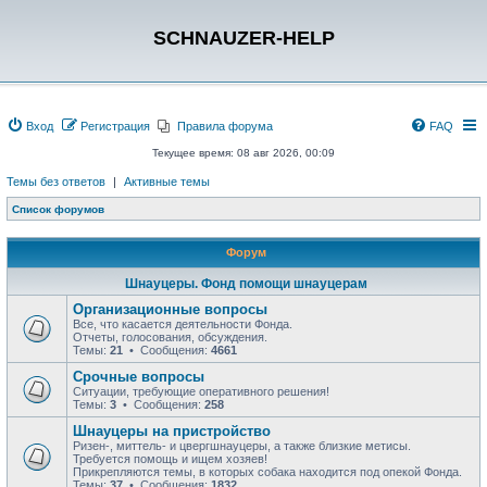
SCHNAUZER-HELP
Вход
Регистрация
Правила форума
FAQ
Текущее время: 08 авг 2026, 00:09
Темы без ответов
|
Активные темы
Список форумов
Форум
Шнауцеры. Фонд помощи шнауцерам
Организационные вопросы
Все, что касается деятельности Фонда.
Отчеты, голосования, обсуждения.
Темы:
21
• Сообщения:
4661
Срочные вопросы
Ситуации, требующие оперативного решения!
Темы:
3
• Сообщения:
258
Шнауцеры на пристройство
Ризен-, миттель- и цвергшнауцеры, а также близкие метисы.
Требуется помощь и ищем хозяев!
Прикрепляются темы, в которых собака находится под опекой Фонда.
Темы:
37
• Сообщения:
1832