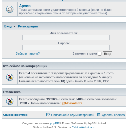
Архив
Темы автоматически удаляются через 2 месяца (если не было
просьбы о сохранении темы от автора или участника темы).
Вход
•
Регистрация
Имя пользователя:
Пароль:
Забыли пароль?
Запомнить меня
Кто сейчас на конференции
Всего
4
посетителя :: 3 зарегистрированных, 0 скрытых и 1 гость
(основано на активности пользователей за последние 5 минут)
Больше всего посетителей (
10
) здесь было 11 май 2026, 19:25
Статистика
Всего сообщений:
390963
• Всего тем:
5400
• Всего пользователей:
2328
• Новый пользователь:
@MoskalenD
Список форумов
Связаться с администрацией
Удалить cookies
Создано на основе
phpBB
® Forum Software © phpBB Limited
Style subsilver3.3. Design by
CabinetAdmina.ru