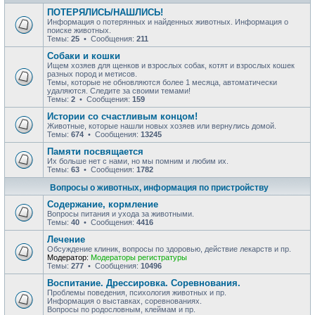
ПОТЕРЯЛИСЬ/НАШЛИСЬ!
Информация о потерянных и найденных животных. Информация о
поиске животных.
Темы:
25
• Сообщения:
211
Собаки и кошки
Ищем хозяев для щенков и взрослых собак, котят и взрослых кошек
разных пород и метисов.
Темы, которые не обновляются более 1 месяца, автоматически
удаляются. Следите за своими темами!
Темы:
2
• Сообщения:
159
Истории со счастливым концом!
Животные, которые нашли новых хозяев или вернулись домой.
Темы:
674
• Сообщения:
13245
Памяти посвящается
Их больше нет с нами, но мы помним и любим их.
Темы:
63
• Сообщения:
1782
Вопросы о животных, информация по пристройству
Содержание, кормление
Вопросы питания и ухода за животными.
Темы:
40
• Сообщения:
4416
Лечение
Обсуждение клиник, вопросы по здоровью, действие лекарств и пр.
Модератор:
Модераторы регистратуры
Темы:
277
• Сообщения:
10496
Воспитание. Дрессировка. Соревнования.
Проблемы поведения, психология животных и пр.
Информация о выставках, соревнованиях.
Вопросы по родословным, клеймам и пр.