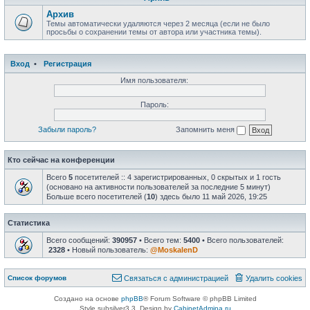
Архив
Темы автоматически удаляются через 2 месяца (если не было
просьбы о сохранении темы от автора или участника темы).
Вход
•
Регистрация
Имя пользователя:
Пароль:
Забыли пароль?
Запомнить меня
Кто сейчас на конференции
Всего
5
посетителей :: 4 зарегистрированных, 0 скрытых и 1 гость
(основано на активности пользователей за последние 5 минут)
Больше всего посетителей (
10
) здесь было 11 май 2026, 19:25
Статистика
Всего сообщений:
390957
• Всего тем:
5400
• Всего пользователей:
2328
• Новый пользователь:
@MoskalenD
Список форумов
Связаться с администрацией
Удалить cookies
Создано на основе
phpBB
® Forum Software © phpBB Limited
Style subsilver3.3. Design by
CabinetAdmina.ru