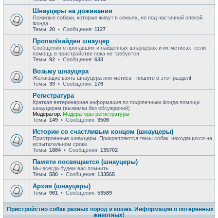
Шнауцеры на доживании
Пожилые собаки, которые живут в семьях, но под частичной опекой
Фонда
Темы:
20
• Сообщения:
1127
Пропал/найден шнауцер
Сообщения о пропавших и найденных шнауцерах и их метисах, если
помощь в пристройстве пока не требуется.
Темы:
92
• Сообщения:
633
Возьму шнауцера
Желающие взять шнауцера или метиса - пишите в этот раздел!
Темы:
39
• Сообщения:
176
Регистратура
Краткая ветеринарная информация по подопечным Фонда помощи
шнауцерам (выжимка без обсуждений)
Модератор:
Модераторы регистратуры
Темы:
149
• Сообщения:
3506
Истории со счастливым концом (шнауцеры)
Пристроенные шнауцеры. Прикрепляются темы собак, находящихся на
испытательном сроке.
Темы:
1884
• Сообщения:
135702
Памяти посвящается (шнауцеры)
Мы всегда будем вас помнить ...
Темы:
580
• Сообщения:
133565
Архив (шнауцеры)
Темы:
961
• Сообщения:
53589
Пристройство собак разных пород и кошек. Информация о потерянных
животных!