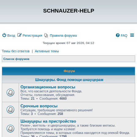
SCHNAUZER-HELP
Вход
Регистрация
Правила форума
FAQ
Текущее время: 07 авг 2026, 04:12
Темы без ответов
|
Активные темы
Список форумов
Форум
Шнауцеры. Фонд помощи шнауцерам
Организационные вопросы
Все, что касается деятельности Фонда.
Отчеты, голосования, обсуждения.
Темы:
21
• Сообщения:
4660
Срочные вопросы
Ситуации, требующие оперативного решения!
Темы:
3
• Сообщения:
258
Шнауцеры на пристройство
Ризен-, миттель- и цвергшнауцеры, а также близкие метисы.
Требуется помощь и ищем хозяев!
Прикрепляются темы, в которых собака находится под опекой Фонда.
Темы:
36
• Сообщения:
1798