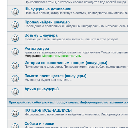
Прикрепляются темы, в которых собака находится под опекой Фонда.
Шнауцеры на доживании
Пожилые собаки, которые живут в семьях, но под частичной опекой Ф
Пропал/найден шнауцер
Сообщения о пропавших и найденных шнауцерах и их метисах, если п
Возьму шнауцера
Желающие взять шнауцера или метиса - пишите в этот раздел!
Регистратура
Краткая ветеринарная информация по подопечным Фонда помощи шн
Модератор:
Модераторы регистратуры
Истории со счастливым концом (шнауцеры)
Пристроенные шнауцеры. Прикрепляются темы собак, находящихся н
Памяти посвящается (шнауцеры)
Мы всегда будем вас помнить ...
Архив (шнауцеры)
Пристройство собак разных пород и кошек. Информация о потерянных ж
ПОТЕРЯЛИСЬ/НАШЛИСЬ!
Информация о потерянных и найденных животных. Информация о пои
Собаки и кошки
Ищем хозяев для щенков и взрослых собак, котят и взрослых кошек р