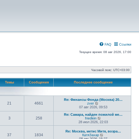
FAQ
Ссылки
Текущее время: 08 авг 2026, 17:00
Часовой пояс:
UTC+03:00
Темы
Сообщения
Последнее сообщение
Re: Финансы Фонда (Москва) 20…
21
4661
П
zver
е
07 авг 2026, 09:53
р
е
Re: Самара, найден пожилой ме…
3
258
й
П
friedlein
т
е
28 июл 2026, 22:03
и
р
к
е
Re: Москва, метис Митя, возра…
п
й
37
1834
П
КатяЗахар
о
т
е
08 авг 2026, 15:27