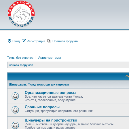
Вход
Регистрация
Правила форума
Темы без ответов
|
Активные темы
Список форумов
Ф
Шнауцеры. Фонд помощи шнауцерам
Организационные вопросы
Все, что касается деятельности Фонда.
Отчеты, голосования, обсуждения.
Срочные вопросы
Ситуации, требующие оперативного решения!
Шнауцеры на пристройство
Ризен-, миттель- и цвергшнауцеры, а также близкие метисы.
Требуется помощь и ищем хозяев!