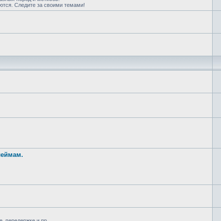
ются. Следите за своими темами!
леймам.
, передержке и пр.