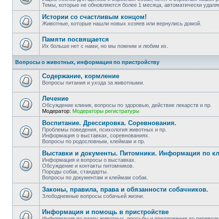
Темы, которые не обновляются более 1 месяца, автоматически удаля
Истории со счастливым концом!
Животные, которые нашли новых хозяев или вернулись домой.
Памяти посвящается
Их больше нет с нами, но мы помним и любим их.
Вопросы о животных, информация по пристройству
Содержание, кормление
Вопросы питания и ухода за животными.
Лечение
Обсуждение клиник, вопросы по здоровью, действие лекарств и пр.
Модератор:
Модераторы регистратуры
Воспитание. Дрессировка. Соревнования.
Проблемы поведения, психология животных и пр.
Информация о выставках, соревнованиях.
Вопросы по родословным, клеймам и пр.
Выставки и документы. Питомники. Информация по к
Информация и вопросы о выставках.
Обсуждение и контакты питомников.
Породы собак, стандарты.
Вопросы по документам и клеймам собак.
Законы, правила, права и обязанности собачников.
Злободневные вопросы собачьей жизни.
Информация и помощь в пристройстве
Информация по пиару животных, просьбы и предложения по перевозке