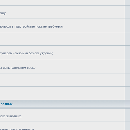
онда
омощь в пристройстве пока не требуется.
ауцерам (выжимка без обсуждений)
а испытательном сроке.
ивотных!
ске животных.
азных пород и метисов.