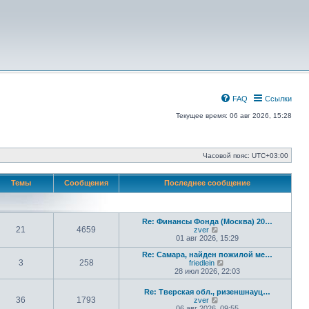
FAQ
Ссылки
Текущее время: 06 авг 2026, 15:28
Часовой пояс:
UTC+03:00
Темы
Сообщения
Последнее сообщение
Re: Финансы Фонда (Москва) 20…
21
4659
П
zver
е
01 авг 2026, 15:29
р
е
Re: Самара, найден пожилой ме…
3
258
й
П
friedlein
т
е
28 июл 2026, 22:03
и
р
к
е
Re: Тверская обл., ризеншнауц…
п
й
36
1793
П
zver
о
т
е
06 авг 2026, 09:55