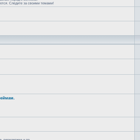
ются. Следите за своими темами!
леймам.
, передержке и пр.