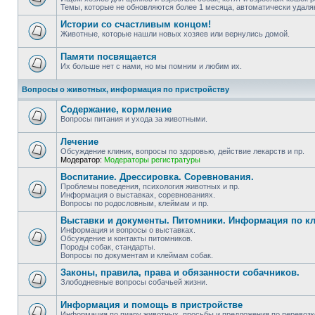
Темы, которые не обновляются более 1 месяца, автоматически удаля
Истории со счастливым концом!
Животные, которые нашли новых хозяев или вернулись домой.
Памяти посвящается
Их больше нет с нами, но мы помним и любим их.
Вопросы о животных, информация по пристройству
Содержание, кормление
Вопросы питания и ухода за животными.
Лечение
Обсуждение клиник, вопросы по здоровью, действие лекарств и пр.
Модератор:
Модераторы регистратуры
Воспитание. Дрессировка. Соревнования.
Проблемы поведения, психология животных и пр.
Информация о выставках, соревнованиях.
Вопросы по родословным, клеймам и пр.
Выставки и документы. Питомники. Информация по к
Информация и вопросы о выставках.
Обсуждение и контакты питомников.
Породы собак, стандарты.
Вопросы по документам и клеймам собак.
Законы, правила, права и обязанности собачников.
Злободневные вопросы собачьей жизни.
Информация и помощь в пристройстве
Информация по пиару животных, просьбы и предложения по перевозке