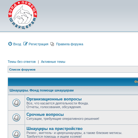
Вход
Регистрация
Правила форума
Темы без ответов
|
Активные темы
Список форумов
Ф
Шнауцеры. Фонд помощи шнауцерам
Организационные вопросы
Все, что касается деятельности Фонда.
Отчеты, голосования, обсуждения.
Срочные вопросы
Ситуации, требующие оперативного решения!
Шнауцеры на пристройство
Ризен-, миттель- и цвергшнауцеры, а также близкие метисы.
Требуется помощь и ищем хозяев!