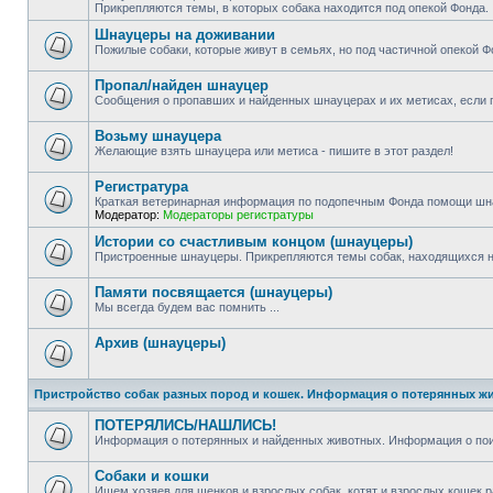
Прикрепляются темы, в которых собака находится под опекой Фонда.
Шнауцеры на доживании
Пожилые собаки, которые живут в семьях, но под частичной опекой Ф
Пропал/найден шнауцер
Сообщения о пропавших и найденных шнауцерах и их метисах, если п
Возьму шнауцера
Желающие взять шнауцера или метиса - пишите в этот раздел!
Регистратура
Краткая ветеринарная информация по подопечным Фонда помощи шн
Модератор:
Модераторы регистратуры
Истории со счастливым концом (шнауцеры)
Пристроенные шнауцеры. Прикрепляются темы собак, находящихся н
Памяти посвящается (шнауцеры)
Мы всегда будем вас помнить ...
Архив (шнауцеры)
Пристройство собак разных пород и кошек. Информация о потерянных ж
ПОТЕРЯЛИСЬ/НАШЛИСЬ!
Информация о потерянных и найденных животных. Информация о пои
Собаки и кошки
Ищем хозяев для щенков и взрослых собак, котят и взрослых кошек р