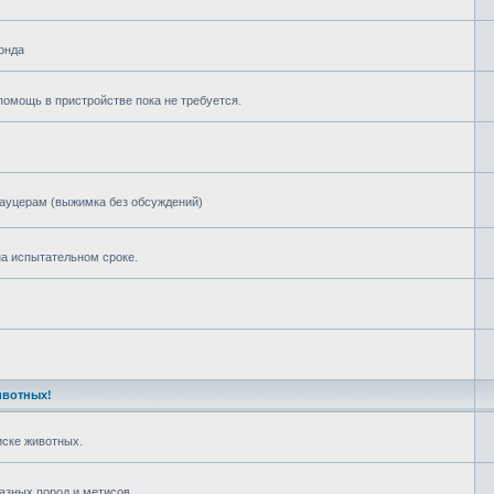
онда
омощь в пристройстве пока не требуется.
ауцерам (выжимка без обсуждений)
а испытательном сроке.
ивотных!
ске животных.
азных пород и метисов.