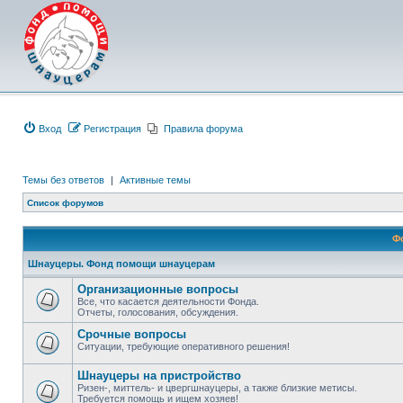
Вход
Регистрация
Правила форума
Темы без ответов
|
Активные темы
Список форумов
Ф
Шнауцеры. Фонд помощи шнауцерам
Организационные вопросы
Все, что касается деятельности Фонда.
Отчеты, голосования, обсуждения.
Срочные вопросы
Ситуации, требующие оперативного решения!
Шнауцеры на пристройство
Ризен-, миттель- и цвергшнауцеры, а также близкие метисы.
Требуется помощь и ищем хозяев!