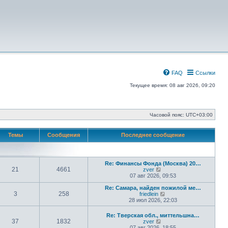
FAQ
Ссылки
Текущее время: 08 авг 2026, 09:20
Часовой пояс:
UTC+03:00
Темы
Сообщения
Последнее сообщение
Re: Финансы Фонда (Москва) 20…
21
4661
П
zver
е
07 авг 2026, 09:53
р
е
Re: Самара, найден пожилой ме…
3
258
й
П
friedlein
т
е
28 июл 2026, 22:03
и
р
к
е
Re: Тверская обл., миттельшна…
п
й
37
1832
П
zver
о
т
е
07 авг 2026, 18:55