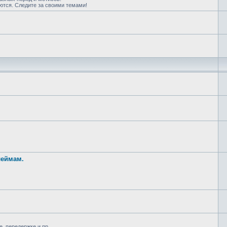
ются. Следите за своими темами!
леймам.
, передержке и пр.