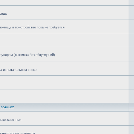
онда
омощь в пристройстве пока не требуется.
ауцерам (выжимка без обсуждений)
а испытательном сроке.
ивотных!
ске животных.
азных пород и метисов.