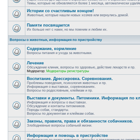
Темы, которые не обновляются более 1 месяца, автоматически удаля
Истории со счастливым концом!
Животные, которые нашли новых хозяев или вернулись домой.
Памяти посвящается
Их больше нет с нами, но мы помним и любим их.
Вопросы о животных, информация по пристройству
Содержание, кормление
Вопросы питания и ухода за животными.
Лечение
Обсуждение клиник, вопросы по здоровью, действие лекарств и пр.
Модератор:
Модераторы регистратуры
Воспитание. Дрессировка. Соревнования.
Проблемы поведения, психология животных и пр.
Информация о выставках, соревнованиях.
Вопросы по родословным, клеймам и пр.
Выставки и документы. Питомники. Информация по к
Информация и вопросы о выставках.
Обсуждение и контакты питомников.
Породы собак, стандарты.
Вопросы по документам и клеймам собак.
Законы, правила, права и обязанности собачников.
Злободневные вопросы собачьей жизни.
Информация и помощь в пристройстве
Информация по пиару животных, просьбы и предложения по перевозке