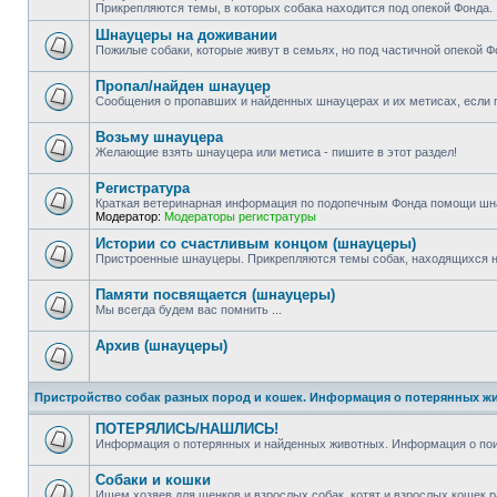
Прикрепляются темы, в которых собака находится под опекой Фонда.
Шнауцеры на доживании
Пожилые собаки, которые живут в семьях, но под частичной опекой Ф
Пропал/найден шнауцер
Сообщения о пропавших и найденных шнауцерах и их метисах, если п
Возьму шнауцера
Желающие взять шнауцера или метиса - пишите в этот раздел!
Регистратура
Краткая ветеринарная информация по подопечным Фонда помощи шн
Модератор:
Модераторы регистратуры
Истории со счастливым концом (шнауцеры)
Пристроенные шнауцеры. Прикрепляются темы собак, находящихся н
Памяти посвящается (шнауцеры)
Мы всегда будем вас помнить ...
Архив (шнауцеры)
Пристройство собак разных пород и кошек. Информация о потерянных ж
ПОТЕРЯЛИСЬ/НАШЛИСЬ!
Информация о потерянных и найденных животных. Информация о пои
Собаки и кошки
Ищем хозяев для щенков и взрослых собак, котят и взрослых кошек р