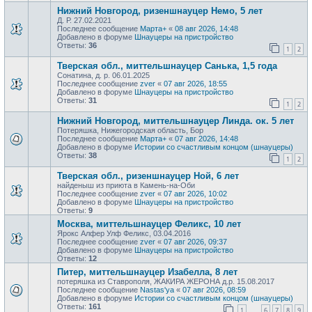
Нижний Новгород, ризеншнауцер Немо, 5 лет
Д. Р. 27.02.2021
Последнее сообщение
Марта+
«
08 авг 2026, 14:48
Добавлено в форуме
Шнауцеры на пристройство
Ответы:
36
1
2
Тверская обл., миттельшнауцер Санька, 1,5 года
Сонатина, д. р. 06.01.2025
Последнее сообщение
zver
«
07 авг 2026, 18:55
Добавлено в форуме
Шнауцеры на пристройство
Ответы:
31
1
2
Нижний Новгород, миттельшнауцер Линда. ок. 5 лет
Потеряшка, Нижегородская область, Бор
Последнее сообщение
Марта+
«
07 авг 2026, 14:48
Добавлено в форуме
Истории со счастливым концом (шнауцеры)
Ответы:
38
1
2
Тверская обл., ризеншнауцер Ной, 6 лет
найденыш из приюта в Камень-на-Оби
Последнее сообщение
zver
«
07 авг 2026, 10:02
Добавлено в форуме
Шнауцеры на пристройство
Ответы:
9
Москва, миттельшнауцер Феликс, 10 лет
Ярокс Алфер Улф Феликс, 03.04.2016
Последнее сообщение
zver
«
07 авг 2026, 09:37
Добавлено в форуме
Шнауцеры на пристройство
Ответы:
12
Питер, миттельшнауцер Изабелла, 8 лет
потеряшка из Ставрополя, ЖАКИРА ЖЕРОНА д.р. 15.08.2017
Последнее сообщение
Nastas'ya
«
07 авг 2026, 08:59
Добавлено в форуме
Истории со счастливым концом (шнауцеры)
Ответы:
161
1
6
7
8
9
…