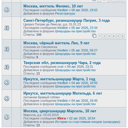
Москва, миттель Феликс, 10 лет
Последнее сообщение
friedlein
«
06 авг 2026, 19:02
Добавлено в форуме
Регистратура
Санкт-Петербург, ризеншнауцер Патрик, 3 года
Цвериз Патрик де Люксор, д.р. 31.01.23
Последнее сообщение
friedlein
«
05 авг 2026, 23:34
Добавлено в форуме
Шнауцеры на пристройство
Ответы:
100
1
2
3
4
5
6
Москва, чёрный миттель Лео, 9 лет
отказник из Смоленска
Последнее сообщение
friedlein
«
05 авг 2026, 09:27
Добавлено в форуме
Шнауцеры на пристройство
Ответы:
9
Тверская обл, ризеншнауцер Чара, 2 года
Последнее сообщение
zver
«
04 авг 2026, 23:31
Добавлено в форуме
Шнауцеры на пристройство
Ответы:
13
Иркутск, миттельшнауцер Марта, 1 год
Последнее сообщение
friedlein
«
04 авг 2026, 18:50
Добавлено в форуме
Шнауцеры на пристройство
Иркутск, миттельшнауцер Матильда, 6 лет
питомник Бравый гоблин
Последнее сообщение
friedlein
«
04 авг 2026, 18:45
Добавлено в форуме
Шнауцеры на пристройство
Москва, цвергшнауцер Марсель, 10 лет
Марсель д.р. 03.03.2014
Последнее сообщение
Юлга
«
02 авг 2026, 18:54
Добавлено в форуме
Истории со счастливым концом (шнауцеры)
Ответы:
13