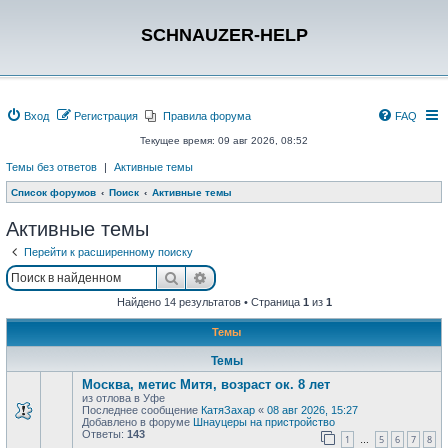
SCHNAUZER-HELP
Вход
Регистрация
Правила форума
FAQ
Текущее время: 09 авг 2026, 08:52
Темы без ответов
|
Активные темы
Список форумов
Поиск
Активные темы
Активные темы
Перейти к расширенному поиску
Поиск
Расширенный поиск
Найдено 14 результатов • Страница
1
из
1
Темы
Темы
Москва, метис Митя, возраст ок. 8 лет
из отлова в Уфе
Последнее сообщение
КатяЗахар
«
08 авг 2026, 15:27
Добавлено в форуме
Шнауцеры на пристройство
Ответы:
143
1
5
6
7
8
…