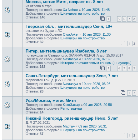
Москва, метис Митя, возраст ок. 8 лет
из отлова в Уфе
Последнее сообщение
Xa Nchee
«
10 авг 2026, 11:48
Добавлено в форуме
Шнауцеры на пристройство
Ответы:
146
1
5
6
7
8
…
Тверская обл. , миттельшнауцер Сеня, 10+
отказник из будки в ЛО
Последнее сообщение
OlgaJoker
«
10 авг 2026, 11:30
Добавлено в форуме
Шнауцеры на пристройство
Ответы:
32
1
2
Питер, миттельшнауцер Изабелла, 8 лет
потеряшка из Ставрополя, ЖАКИРА ЖЕРОНА д.р. 15.08.2017
Последнее сообщение
Nastas'ya
«
10 авг 2026, 07:52
Добавлено в форуме
Истории со счастливым концом (шнауцеры)
Ответы:
162
1
6
7
8
9
…
Санкт-Петербург, миттельшнауцер Зевс, 7 лет
Марбелтон Гай, д. р.27.03.2019
Последнее сообщение
Nastas'ya
«
10 авг 2026, 06:26
Добавлено в форуме
Шнауцеры на пристройство
Ответы:
26
1
2
Уфа/Москва, метис Митя
Последнее сообщение
КатяЗахар
«
09 авг 2026, 20:58
Добавлено в форуме
Регистратура
Ответы:
14
Нижний Новгород, ризеншнауцер Немо, 5 лет
Д. Р. 27.02.2021
Последнее сообщение
Марта+
«
09 авг 2026, 20:31
Добавлено в форуме
Шнауцеры на пристройство
Ответы:
37
1
2