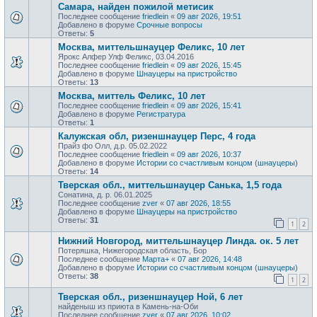
Самара, найден пожилой метисик
Последнее сообщение
friedlein
«
09 авг 2026, 19:51
Добавлено в форуме
Срочные вопросы
Ответы:
5
Москва, миттельшнауцер Феликс, 10 лет
Ярокс Алфер Улф Феликс, 03.04.2016
Последнее сообщение
friedlein
«
09 авг 2026, 15:45
Добавлено в форуме
Шнауцеры на пристройство
Ответы:
13
Москва, миттель Феликс, 10 лет
Последнее сообщение
friedlein
«
09 авг 2026, 15:41
Добавлено в форуме
Регистратура
Ответы:
1
Калужская обл, ризеншнауцер Перс, 4 года
Прайз фо Олл, д.р. 05.02.2022
Последнее сообщение
friedlein
«
09 авг 2026, 10:37
Добавлено в форуме
Истории со счастливым концом (шнауцеры)
Ответы:
14
Тверская обл., миттельшнауцер Санька, 1,5 года
Сонатина, д. р. 06.01.2025
Последнее сообщение
zver
«
07 авг 2026, 18:55
Добавлено в форуме
Шнауцеры на пристройство
Ответы:
31
1
2
Нижний Новгород, миттельшнауцер Линда. ок. 5 лет
Потеряшка, Нижегородская область, Бор
Последнее сообщение
Марта+
«
07 авг 2026, 14:48
Добавлено в форуме
Истории со счастливым концом (шнауцеры)
Ответы:
38
1
2
Тверская обл., ризеншнауцер Ной, 6 лет
найденыш из приюта в Камень-на-Оби
Последнее сообщение
zver
«
07 авг 2026, 10:02