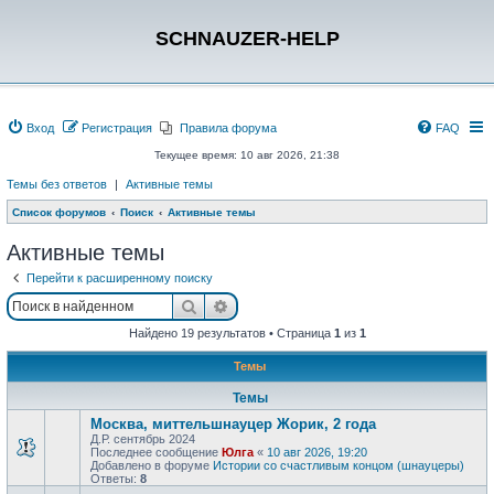
SCHNAUZER-HELP
Вход
Регистрация
Правила форума
FAQ
Текущее время: 10 авг 2026, 21:38
Темы без ответов
|
Активные темы
Список форумов
Поиск
Активные темы
Активные темы
Перейти к расширенному поиску
Поиск
Расширенный поиск
Найдено 19 результатов • Страница
1
из
1
Темы
Темы
Москва, миттельшнауцер Жорик, 2 года
Д.Р. сентябрь 2024
Последнее сообщение
Юлга
«
10 авг 2026, 19:20
Добавлено в форуме
Истории со счастливым концом (шнауцеры)
Ответы:
8