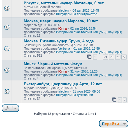
Иркутск, миттельшнауцер Матильда, 6 лет
питомник Бравый гоблин
Последнее сообщение
friedlein
«
04 авг 2026, 18:45
Добавлено в форуме
Шнауцеры на пристройство
Москва, цвергшнауцер Марсель, 10 лет
Марсель д.р. 03.03.2014
Последнее сообщение
Юлга
«
02 авг 2026, 18:54
Добавлено в форуме
Истории со счастливым концом (шнауцеры)
Ответы:
13
Москва. Ризеншнауцер Бруно, 4 года
Беженец из Луганской области, д.р. 25.03.2018
Последнее сообщение
Verbena
«
01 авг 2026, 13:59
Добавлено в форуме
Истории со счастливым концом (шнауцеры)
Ответы:
531
1
24
25
26
27
…
Минск. Черный миттель Фатум
на испытательном сроке. 5,5 лет, отказник
Последнее сообщение
Юлга
«
31 июл 2026, 11:26
Добавлено в форуме
Истории со счастливым концом (шнауцеры)
Ответы:
4
Екатеринбург, цвергшнауцер Арти, 12 лет
Андале Ипселон Тукана, 29.05.2014
Последнее сообщение
friedlein
«
31 июл 2026, 09:06
Добавлено в форуме
Шнауцеры на доживании
Ответы:
24
1
2
Найдено 13 результатов • Страница
1
из
1
Перейти