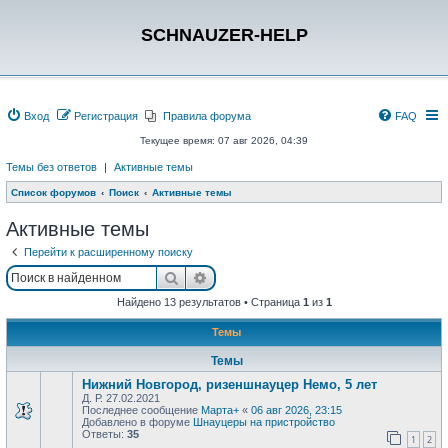
SCHNAUZER-HELP
Вход
Регистрация
Правила форума
FAQ
Текущее время: 07 авг 2026, 04:39
Темы без ответов
|
Активные темы
Список форумов
Поиск
Активные темы
Активные темы
Перейти к расширенному поиску
Поиск
Расширенный поиск
Найдено 13 результатов • Страница
1
из
1
Темы
Темы
Нижний Новгород, ризеншнауцер Немо, 5 лет
Д. Р. 27.02.2021
Последнее сообщение
Марта+
«
06 авг 2026, 23:15
Добавлено в форуме
Шнауцеры на пристройство
Ответы:
35
1
2