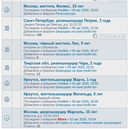
Москва, миттель Феликс, 10 лет
Последнее сообщение
friedlein
«
06 авг 2026, 19:02
Добавлено в форуме
Регистратура
Санкт-Петербург, ризеншнауцер Патрик, 3 года
Цвериз Патрик де Люксор, д.р. 31.01.23
Последнее сообщение
friedlein
«
05 авг 2026, 23:34
Добавлено в форуме
Шнауцеры на пристройство
Ответы:
100
1
2
3
4
5
6
Москва, чёрный миттель Лео, 9 лет
отказник из Смоленска
Последнее сообщение
friedlein
«
05 авг 2026, 09:27
Добавлено в форуме
Шнауцеры на пристройство
Ответы:
9
Тверская обл, ризеншнауцер Чара, 2 года
Последнее сообщение
zver
«
04 авг 2026, 23:31
Добавлено в форуме
Шнауцеры на пристройство
Ответы:
13
Иркутск, миттельшнауцер Марта, 1 год
Последнее сообщение
friedlein
«
04 авг 2026, 18:50
Добавлено в форуме
Шнауцеры на пристройство
Иркутск, миттельшнауцер Матильда, 6 лет
питомник Бравый гоблин
Последнее сообщение
friedlein
«
04 авг 2026, 18:45
Добавлено в форуме
Шнауцеры на пристройство
Москва, цвергшнауцер Марсель, 10 лет
Марсель д.р. 03.03.2014
Последнее сообщение
Юлга
«
02 авг 2026, 18:54
Добавлено в форуме
Истории со счастливым концом (шнауцеры)
Ответы:
13