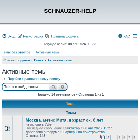
SCHNAUZER-HELP
Вход
Регистрация
Правила форума
FAQ
Текущее время: 08 авг 2026, 19:33
Темы без ответов
|
Активные темы
Список форумов
Поиск
Активные темы
Активные темы
Перейти к расширенному поиску
Поиск
Расширенный поиск
Найдено 14 результатов • Страница
1
из
1
Темы
Темы
Москва, метис Митя, возраст ок. 8 лет
из отлова в Уфе
Последнее сообщение
КатяЗахар
«
08 авг 2026, 15:27
Добавлено в форуме
Шнауцеры на пристройство
Ответы:
143
1
5
6
7
8
…