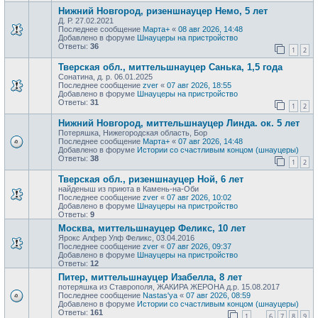
Нижний Новгород, ризеншнауцер Немо, 5 лет
Д. Р. 27.02.2021
Последнее сообщение
Марта+
«
08 авг 2026, 14:48
Добавлено в форуме
Шнауцеры на пристройство
Ответы:
36
1
2
Тверская обл., миттельшнауцер Санька, 1,5 года
Сонатина, д. р. 06.01.2025
Последнее сообщение
zver
«
07 авг 2026, 18:55
Добавлено в форуме
Шнауцеры на пристройство
Ответы:
31
1
2
Нижний Новгород, миттельшнауцер Линда. ок. 5 лет
Потеряшка, Нижегородская область, Бор
Последнее сообщение
Марта+
«
07 авг 2026, 14:48
Добавлено в форуме
Истории со счастливым концом (шнауцеры)
Ответы:
38
1
2
Тверская обл., ризеншнауцер Ной, 6 лет
найденыш из приюта в Камень-на-Оби
Последнее сообщение
zver
«
07 авг 2026, 10:02
Добавлено в форуме
Шнауцеры на пристройство
Ответы:
9
Москва, миттельшнауцер Феликс, 10 лет
Ярокс Алфер Улф Феликс, 03.04.2016
Последнее сообщение
zver
«
07 авг 2026, 09:37
Добавлено в форуме
Шнауцеры на пристройство
Ответы:
12
Питер, миттельшнауцер Изабелла, 8 лет
потеряшка из Ставрополя, ЖАКИРА ЖЕРОНА д.р. 15.08.2017
Последнее сообщение
Nastas'ya
«
07 авг 2026, 08:59
Добавлено в форуме
Истории со счастливым концом (шнауцеры)
Ответы:
161
1
6
7
8
9
…