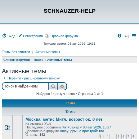
SCHNAUZER-HELP
Вход
Регистрация
Правила форума
FAQ
Текущее время: 08 авг 2026, 19:31
Темы без ответов
|
Активные темы
Список форумов
Поиск
Активные темы
Активные темы
Перейти к расширенному поиску
Поиск
Расширенный поиск
Найдено 14 результатов • Страница
1
из
1
Темы
Темы
Москва, метис Митя, возраст ок. 8 лет
из отлова в Уфе
Последнее сообщение
КатяЗахар
«
08 авг 2026, 15:27
Добавлено в форуме
Шнауцеры на пристройство
Ответы:
143
1
5
6
7
8
…