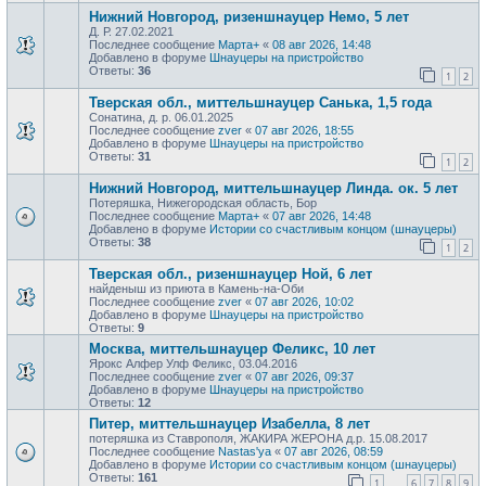
Нижний Новгород, ризеншнауцер Немо, 5 лет
Д. Р. 27.02.2021
Последнее сообщение
Марта+
«
08 авг 2026, 14:48
Добавлено в форуме
Шнауцеры на пристройство
Ответы:
36
1
2
Тверская обл., миттельшнауцер Санька, 1,5 года
Сонатина, д. р. 06.01.2025
Последнее сообщение
zver
«
07 авг 2026, 18:55
Добавлено в форуме
Шнауцеры на пристройство
Ответы:
31
1
2
Нижний Новгород, миттельшнауцер Линда. ок. 5 лет
Потеряшка, Нижегородская область, Бор
Последнее сообщение
Марта+
«
07 авг 2026, 14:48
Добавлено в форуме
Истории со счастливым концом (шнауцеры)
Ответы:
38
1
2
Тверская обл., ризеншнауцер Ной, 6 лет
найденыш из приюта в Камень-на-Оби
Последнее сообщение
zver
«
07 авг 2026, 10:02
Добавлено в форуме
Шнауцеры на пристройство
Ответы:
9
Москва, миттельшнауцер Феликс, 10 лет
Ярокс Алфер Улф Феликс, 03.04.2016
Последнее сообщение
zver
«
07 авг 2026, 09:37
Добавлено в форуме
Шнауцеры на пристройство
Ответы:
12
Питер, миттельшнауцер Изабелла, 8 лет
потеряшка из Ставрополя, ЖАКИРА ЖЕРОНА д.р. 15.08.2017
Последнее сообщение
Nastas'ya
«
07 авг 2026, 08:59
Добавлено в форуме
Истории со счастливым концом (шнауцеры)
Ответы:
161
1
6
7
8
9
…