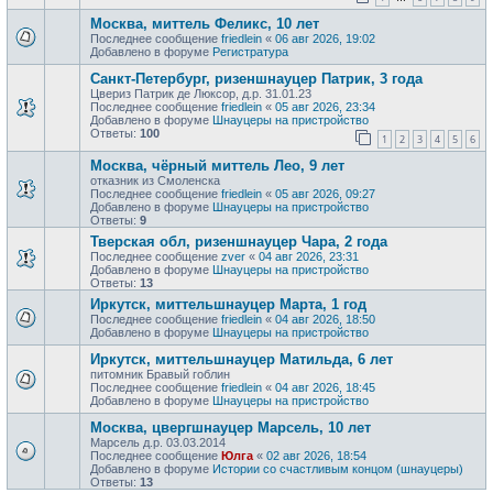
Москва, миттель Феликс, 10 лет
Последнее сообщение
friedlein
«
06 авг 2026, 19:02
Добавлено в форуме
Регистратура
Санкт-Петербург, ризеншнауцер Патрик, 3 года
Цвериз Патрик де Люксор, д.р. 31.01.23
Последнее сообщение
friedlein
«
05 авг 2026, 23:34
Добавлено в форуме
Шнауцеры на пристройство
Ответы:
100
1
2
3
4
5
6
Москва, чёрный миттель Лео, 9 лет
отказник из Смоленска
Последнее сообщение
friedlein
«
05 авг 2026, 09:27
Добавлено в форуме
Шнауцеры на пристройство
Ответы:
9
Тверская обл, ризеншнауцер Чара, 2 года
Последнее сообщение
zver
«
04 авг 2026, 23:31
Добавлено в форуме
Шнауцеры на пристройство
Ответы:
13
Иркутск, миттельшнауцер Марта, 1 год
Последнее сообщение
friedlein
«
04 авг 2026, 18:50
Добавлено в форуме
Шнауцеры на пристройство
Иркутск, миттельшнауцер Матильда, 6 лет
питомник Бравый гоблин
Последнее сообщение
friedlein
«
04 авг 2026, 18:45
Добавлено в форуме
Шнауцеры на пристройство
Москва, цвергшнауцер Марсель, 10 лет
Марсель д.р. 03.03.2014
Последнее сообщение
Юлга
«
02 авг 2026, 18:54
Добавлено в форуме
Истории со счастливым концом (шнауцеры)
Ответы:
13