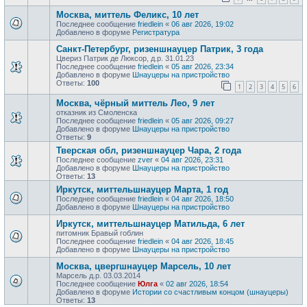
Москва, миттель Феликс, 10 лет
Последнее сообщение
friedlein
«
06 авг 2026, 19:02
Добавлено в форуме
Регистратура
Санкт-Петербург, ризеншнауцер Патрик, 3 года
Цвериз Патрик де Люксор, д.р. 31.01.23
Последнее сообщение
friedlein
«
05 авг 2026, 23:34
Добавлено в форуме
Шнауцеры на пристройство
Ответы:
100
1
2
3
4
5
6
Москва, чёрный миттель Лео, 9 лет
отказник из Смоленска
Последнее сообщение
friedlein
«
05 авг 2026, 09:27
Добавлено в форуме
Шнауцеры на пристройство
Ответы:
9
Тверская обл, ризеншнауцер Чара, 2 года
Последнее сообщение
zver
«
04 авг 2026, 23:31
Добавлено в форуме
Шнауцеры на пристройство
Ответы:
13
Иркутск, миттельшнауцер Марта, 1 год
Последнее сообщение
friedlein
«
04 авг 2026, 18:50
Добавлено в форуме
Шнауцеры на пристройство
Иркутск, миттельшнауцер Матильда, 6 лет
питомник Бравый гоблин
Последнее сообщение
friedlein
«
04 авг 2026, 18:45
Добавлено в форуме
Шнауцеры на пристройство
Москва, цвергшнауцер Марсель, 10 лет
Марсель д.р. 03.03.2014
Последнее сообщение
Юлга
«
02 авг 2026, 18:54
Добавлено в форуме
Истории со счастливым концом (шнауцеры)
Ответы:
13