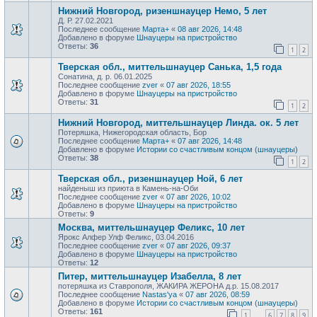
Нижний Новгород, ризеншнауцер Немо, 5 лет
Д. Р. 27.02.2021
Последнее сообщение
Марта+
«
08 авг 2026, 14:48
Добавлено в форуме
Шнауцеры на пристройство
Ответы:
36
1
2
Тверская обл., миттельшнауцер Санька, 1,5 года
Сонатина, д. р. 06.01.2025
Последнее сообщение
zver
«
07 авг 2026, 18:55
Добавлено в форуме
Шнауцеры на пристройство
Ответы:
31
1
2
Нижний Новгород, миттельшнауцер Линда. ок. 5 лет
Потеряшка, Нижегородская область, Бор
Последнее сообщение
Марта+
«
07 авг 2026, 14:48
Добавлено в форуме
Истории со счастливым концом (шнауцеры)
Ответы:
38
1
2
Тверская обл., ризеншнауцер Ной, 6 лет
найденыш из приюта в Камень-на-Оби
Последнее сообщение
zver
«
07 авг 2026, 10:02
Добавлено в форуме
Шнауцеры на пристройство
Ответы:
9
Москва, миттельшнауцер Феликс, 10 лет
Ярокс Алфер Улф Феликс, 03.04.2016
Последнее сообщение
zver
«
07 авг 2026, 09:37
Добавлено в форуме
Шнауцеры на пристройство
Ответы:
12
Питер, миттельшнауцер Изабелла, 8 лет
потеряшка из Ставрополя, ЖАКИРА ЖЕРОНА д.р. 15.08.2017
Последнее сообщение
Nastas'ya
«
07 авг 2026, 08:59
Добавлено в форуме
Истории со счастливым концом (шнауцеры)
Ответы:
161
1
6
7
8
9
…