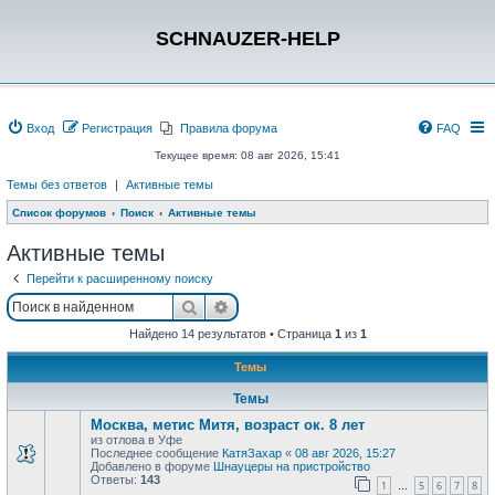
SCHNAUZER-HELP
Вход
Регистрация
Правила форума
FAQ
Текущее время: 08 авг 2026, 15:41
Темы без ответов
|
Активные темы
Список форумов
Поиск
Активные темы
Активные темы
Перейти к расширенному поиску
Поиск
Расширенный поиск
Найдено 14 результатов • Страница
1
из
1
Темы
Темы
Москва, метис Митя, возраст ок. 8 лет
из отлова в Уфе
Последнее сообщение
КатяЗахар
«
08 авг 2026, 15:27
Добавлено в форуме
Шнауцеры на пристройство
Ответы:
143
1
5
6
7
8
…