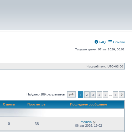
FAQ
Ссылки
Текущее время: 07 авг 2026, 00:01
Часовой пояс:
UTC+03:00
Страница
1
из
8
Найдено 189 результатов
1
2
3
4
5
8
…
След.
Ответы
Просмотры
Последнее сообщение
friedlein
0
38
06 авг 2026, 19:02