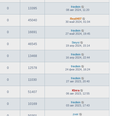
friedlein
0
13395
08 авг 2024, 11:20
Яна0407
0
45040
30 май 2024, 01:04
friedlein
0
16691
27 май 2024, 19:45
Steysi
0
46545
19 апр 2024, 15:14
friedlein
0
13468
16 апр 2024, 22:44
friedlein
0
12578
24 фев 2024, 16:24
friedlein
0
11030
27 авг 2023, 20:40
Юлга
0
51407
06 авг 2023, 12:55
friedlein
0
10169
03 авг 2023, 17:43
zver
0
50301