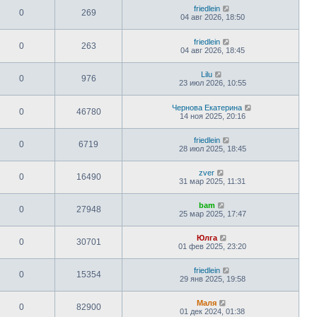
friedlein
0
269
04 авг 2026, 18:50
friedlein
0
263
04 авг 2026, 18:45
Lilu
0
976
23 июл 2026, 10:55
Чернова Екатерина
0
46780
14 ноя 2025, 20:16
friedlein
0
6719
28 июл 2025, 18:45
zver
0
16490
31 мар 2025, 11:31
bam
0
27948
25 мар 2025, 17:47
Юлга
0
30701
01 фев 2025, 23:20
friedlein
0
15354
29 янв 2025, 19:58
Маля
0
82900
01 дек 2024, 01:38