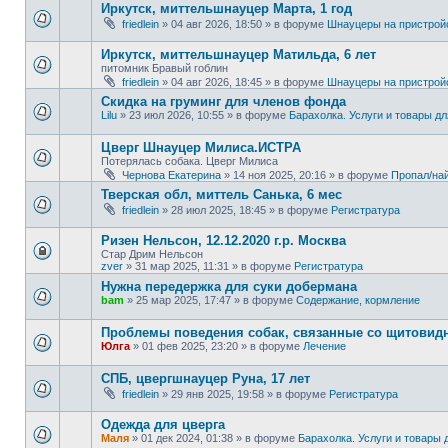
Иркутск, миттельшнауцер Марта, 1 год
friedlein
»
04 авг 2026, 18:50
» в форуме
Шнауцеры на пристрой
Иркутск, миттельшнауцер Матильда, 6 лет
питомник Бравый гоблин
friedlein
»
04 авг 2026, 18:45
» в форуме
Шнауцеры на пристрой
Скидка на груминг для членов фонда
Lilu
»
23 июл 2026, 10:55
» в форуме
Барахолка. Услуги и товары д
Цверг Шнауцер Милиса.ИСТРА
Потерялась собака. Цверг Милиса
Чернова Екатерина
»
14 ноя 2025, 20:16
» в форуме
Пропал/на
Тверская обл, миттель Санька, 6 мес
friedlein
»
28 июл 2025, 18:45
» в форуме
Регистратура
Ризен Нельсон, 12.12.2020 г.р. Москва
Стар Дрим Нельсон
zver
»
31 мар 2025, 11:31
» в форуме
Регистратура
Нужна передержка для суки добермана
bam
»
25 мар 2025, 17:47
» в форуме
Содержание, кормление
Проблемы поведения собак, связанные со щитовид
Юлга
»
01 фев 2025, 23:20
» в форуме
Лечение
СПБ, цвергшнауцер Руна, 17 лет
friedlein
»
29 янв 2025, 19:58
» в форуме
Регистратура
Одежда для цверга
Маля
»
01 дек 2024, 01:38
» в форуме
Барахолка. Услуги и товары