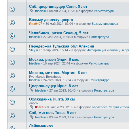
Спб, цвергшнауцер Соня, 9 лет
friedlein
»
08 авг 2024, 11:20
» в форуме
Регистратура
Возьму девочку-цверга
Яна0407
»
30 май 2024, 01:04
» в форуме
Возьму шнауцера
Челябинск, ризен Скальд, 5 лет
friedlein
»
27 май 2024, 19:45
» в форуме
Регистратура
Передержка Тульская обл.Алексин
Steysi
»
19 апр 2024, 15:14
» в форуме
Информация и помощь в пр
Москва, ризен Энди, 8 мес
friedlein
»
16 апр 2024, 22:44
» в форуме
Регистратура
Москва, миттель Мартин, 8 лет
Рус Мажор Вольфрам
friedlein
»
24 фев 2024, 16:24
» в форуме
Регистратура
Цвергшнауцер Ирис, 8 лет
friedlein
»
27 авг 2023, 20:40
» в форуме
Регистратура
Охлаждайка Hurrta 30 см
Даром
Юлга
»
06 авг 2023, 12:55
» в форуме
Барахолка. Услуги и то
Спб, миттель Тоша, 9 лет
friedlein
»
03 авг 2023, 17:43
» в форуме
Регистратура
Лейшманиоз