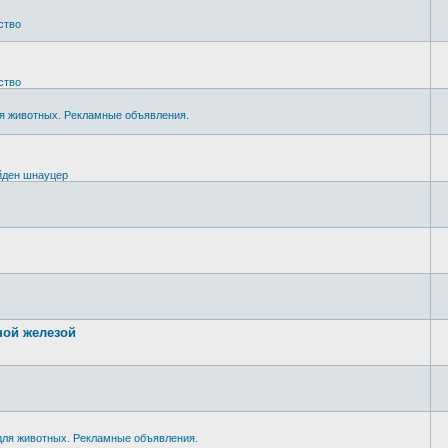
ство
ство
ля животных. Рекламные объявления.
йден шнауцер
ной железой
 для животных. Рекламные объявления.