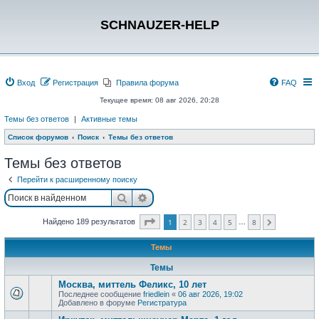
SCHNAUZER-HELP
Вход
Регистрация
Правила форума
FAQ
Текущее время: 08 авг 2026, 20:28
Темы без ответов
|
Активные темы
Список форумов
Поиск
Темы без ответов
Темы без ответов
Перейти к расширенному поиску
Поиск
Расширенный поиск
Страница
1
из
8
Найдено 189 результатов
1
2
3
4
5
8
…
След.
Темы
Темы
Москва, миттель Феликс, 10 лет
Последнее сообщение
friedlein
«
06 авг 2026, 19:02
Добавлено в форуме
Регистратура