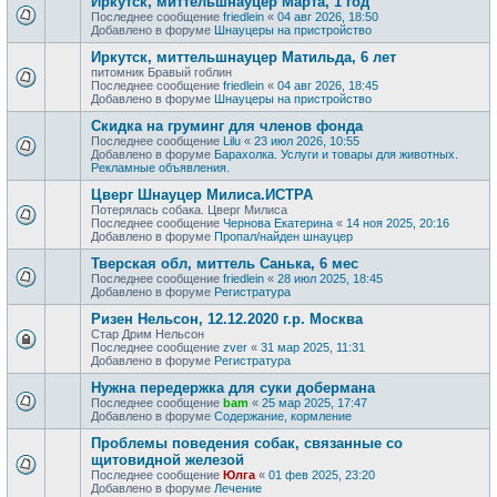
Иркутск, миттельшнауцер Марта, 1 год
Последнее сообщение
friedlein
«
04 авг 2026, 18:50
Добавлено в форуме
Шнауцеры на пристройство
Иркутск, миттельшнауцер Матильда, 6 лет
питомник Бравый гоблин
Последнее сообщение
friedlein
«
04 авг 2026, 18:45
Добавлено в форуме
Шнауцеры на пристройство
Скидка на груминг для членов фонда
Последнее сообщение
Lilu
«
23 июл 2026, 10:55
Добавлено в форуме
Барахолка. Услуги и товары для животных.
Рекламные объявления.
Цверг Шнауцер Милиса.ИСТРА
Потерялась собака. Цверг Милиса
Последнее сообщение
Чернова Екатерина
«
14 ноя 2025, 20:16
Добавлено в форуме
Пропал/найден шнауцер
Тверская обл, миттель Санька, 6 мес
Последнее сообщение
friedlein
«
28 июл 2025, 18:45
Добавлено в форуме
Регистратура
Ризен Нельсон, 12.12.2020 г.р. Москва
Стар Дрим Нельсон
Последнее сообщение
zver
«
31 мар 2025, 11:31
Добавлено в форуме
Регистратура
Нужна передержка для суки добермана
Последнее сообщение
bam
«
25 мар 2025, 17:47
Добавлено в форуме
Содержание, кормление
Проблемы поведения собак, связанные со
щитовидной железой
Последнее сообщение
Юлга
«
01 фев 2025, 23:20
Добавлено в форуме
Лечение