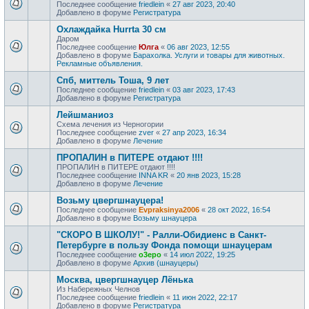
Последнее сообщение
friedlein
«
27 авг 2023, 20:40
Добавлено в форуме
Регистратура
Охлаждайка Hurrta 30 см
Даром
Последнее сообщение
Юлга
«
06 авг 2023, 12:55
Добавлено в форуме
Барахолка. Услуги и товары для животных.
Рекламные объявления.
Спб, миттель Тоша, 9 лет
Последнее сообщение
friedlein
«
03 авг 2023, 17:43
Добавлено в форуме
Регистратура
Лейшманиоз
Схема лечения из Черногории
Последнее сообщение
zver
«
27 апр 2023, 16:34
Добавлено в форуме
Лечение
ПРОПАЛИН в ПИТЕРЕ отдают !!!!
ПРОПАЛИН в ПИТЕРЕ отдают !!!!
Последнее сообщение
INNA KR
«
20 янв 2023, 15:28
Добавлено в форуме
Лечение
Возьму цвергшнауцера!
Последнее сообщение
Evpraksinya2006
«
28 окт 2022, 16:54
Добавлено в форуме
Возьму шнауцера
"СКОРО В ШКОЛУ!" - Ралли-Обидиенс в Санкт-
Петербурге в пользу Фонда помощи шнауцерам
Последнее сообщение
o3epo
«
14 июл 2022, 19:25
Добавлено в форуме
Архив (шнауцеры)
Москва, цвергшнауцер Лёнька
Из Набережных Челнов
Последнее сообщение
friedlein
«
11 июн 2022, 22:17
Добавлено в форуме
Регистратура