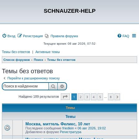
SCHNAUZER-HELP
Вход
Регистрация
Правила форума
FAQ
Текущее время: 08 авг 2026, 07:52
Темы без ответов
|
Активные темы
Список форумов
Поиск
Темы без ответов
Темы без ответов
Перейти к расширенному поиску
Поиск
Расширенный поиск
Страница
1
из
8
Найдено 189 результатов
1
2
3
4
5
8
…
След.
Темы
Темы
Москва, миттель Феликс, 10 лет
Последнее сообщение
friedlein
«
06 авг 2026, 19:02
Добавлено в форуме
Регистратура