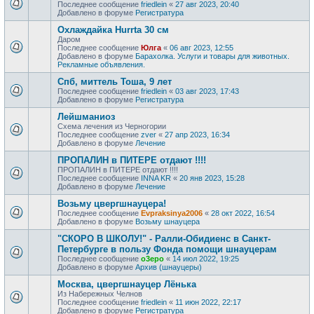
Последнее сообщение
friedlein
«
27 авг 2023, 20:40
Добавлено в форуме
Регистратура
Охлаждайка Hurrta 30 см
Даром
Последнее сообщение
Юлга
«
06 авг 2023, 12:55
Добавлено в форуме
Барахолка. Услуги и товары для животных.
Рекламные объявления.
Спб, миттель Тоша, 9 лет
Последнее сообщение
friedlein
«
03 авг 2023, 17:43
Добавлено в форуме
Регистратура
Лейшманиоз
Схема лечения из Черногории
Последнее сообщение
zver
«
27 апр 2023, 16:34
Добавлено в форуме
Лечение
ПРОПАЛИН в ПИТЕРЕ отдают !!!!
ПРОПАЛИН в ПИТЕРЕ отдают !!!!
Последнее сообщение
INNA KR
«
20 янв 2023, 15:28
Добавлено в форуме
Лечение
Возьму цвергшнауцера!
Последнее сообщение
Evpraksinya2006
«
28 окт 2022, 16:54
Добавлено в форуме
Возьму шнауцера
"СКОРО В ШКОЛУ!" - Ралли-Обидиенс в Санкт-
Петербурге в пользу Фонда помощи шнауцерам
Последнее сообщение
o3epo
«
14 июл 2022, 19:25
Добавлено в форуме
Архив (шнауцеры)
Москва, цвергшнауцер Лёнька
Из Набережных Челнов
Последнее сообщение
friedlein
«
11 июн 2022, 22:17
Добавлено в форуме
Регистратура