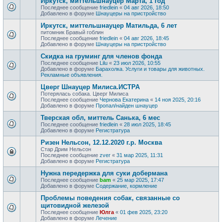
Иркутск, миттельшнауцер Марта, 1 год
Последнее сообщение
friedlein
«
04 авг 2026, 18:50
Добавлено в форуме
Шнауцеры на пристройство
Иркутск, миттельшнауцер Матильда, 6 лет
питомник Бравый гоблин
Последнее сообщение
friedlein
«
04 авг 2026, 18:45
Добавлено в форуме
Шнауцеры на пристройство
Скидка на груминг для членов фонда
Последнее сообщение
Lilu
«
23 июл 2026, 10:55
Добавлено в форуме
Барахолка. Услуги и товары для животных.
Рекламные объявления.
Цверг Шнауцер Милиса.ИСТРА
Потерялась собака. Цверг Милиса
Последнее сообщение
Чернова Екатерина
«
14 ноя 2025, 20:16
Добавлено в форуме
Пропал/найден шнауцер
Тверская обл, миттель Санька, 6 мес
Последнее сообщение
friedlein
«
28 июл 2025, 18:45
Добавлено в форуме
Регистратура
Ризен Нельсон, 12.12.2020 г.р. Москва
Стар Дрим Нельсон
Последнее сообщение
zver
«
31 мар 2025, 11:31
Добавлено в форуме
Регистратура
Нужна передержка для суки добермана
Последнее сообщение
bam
«
25 мар 2025, 17:47
Добавлено в форуме
Содержание, кормление
Проблемы поведения собак, связанные со
щитовидной железой
Последнее сообщение
Юлга
«
01 фев 2025, 23:20
Добавлено в форуме
Лечение