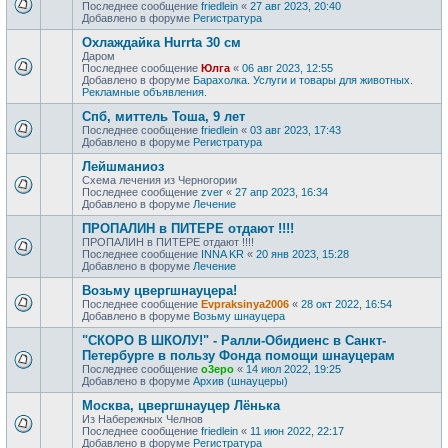
Последнее сообщение
friedlein
«
27 авг 2023, 20:40
Добавлено в форуме
Регистратура
Охлаждайка Hurrta 30 см
Даром
Последнее сообщение
Юлга
«
06 авг 2023, 12:55
Добавлено в форуме
Барахолка. Услуги и товары для животных.
Рекламные объявления.
Спб, миттель Тоша, 9 лет
Последнее сообщение
friedlein
«
03 авг 2023, 17:43
Добавлено в форуме
Регистратура
Лейшманиоз
Схема лечения из Черногории
Последнее сообщение
zver
«
27 апр 2023, 16:34
Добавлено в форуме
Лечение
ПРОПАЛИН в ПИТЕРЕ отдают !!!!
ПРОПАЛИН в ПИТЕРЕ отдают !!!!
Последнее сообщение
INNA KR
«
20 янв 2023, 15:28
Добавлено в форуме
Лечение
Возьму цвергшнауцера!
Последнее сообщение
Evpraksinya2006
«
28 окт 2022, 16:54
Добавлено в форуме
Возьму шнауцера
"СКОРО В ШКОЛУ!" - Ралли-Обидиенс в Санкт-
Петербурге в пользу Фонда помощи шнауцерам
Последнее сообщение
o3epo
«
14 июл 2022, 19:25
Добавлено в форуме
Архив (шнауцеры)
Москва, цвергшнауцер Лёнька
Из Набережных Челнов
Последнее сообщение
friedlein
«
11 июн 2022, 22:17
Добавлено в форуме
Регистратура