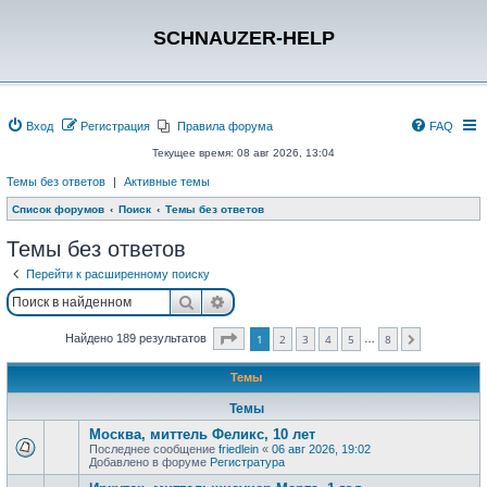
SCHNAUZER-HELP
Вход
Регистрация
Правила форума
FAQ
Текущее время: 08 авг 2026, 13:04
Темы без ответов
|
Активные темы
Список форумов
Поиск
Темы без ответов
Темы без ответов
Перейти к расширенному поиску
Поиск
Расширенный поиск
Страница
1
из
8
Найдено 189 результатов
1
2
3
4
5
8
…
След.
Темы
Темы
Москва, миттель Феликс, 10 лет
Последнее сообщение
friedlein
«
06 авг 2026, 19:02
Добавлено в форуме
Регистратура