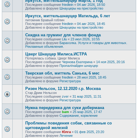
Иркутск, миттельшнауцер Марта, 1 год
Последнее сообщение
friedlein
«
04 авг 2026, 18:50
Добавлено в форуме
Шнауцеры на пристройство
Иркутск, миттельшнауцер Матильда, 6 лет
питомник Бравый гоблин
Последнее сообщение
friedlein
«
04 авг 2026, 18:45
Добавлено в форуме
Шнауцеры на пристройство
Скидка на груминг для членов фонда
Последнее сообщение
Lilu
«
23 июл 2026, 10:55
Добавлено в форуме
Барахолка. Услуги и товары для животных.
Рекламные объявления.
Цверг Шнауцер Милиса.ИСТРА
Потерялась собака. Цверг Милиса
Последнее сообщение
Чернова Екатерина
«
14 ноя 2025, 20:16
Добавлено в форуме
Пропал/найден шнауцер
Тверская обл, миттель Санька, 6 мес
Последнее сообщение
friedlein
«
28 июл 2025, 18:45
Добавлено в форуме
Регистратура
Ризен Нельсон, 12.12.2020 г.р. Москва
Стар Дрим Нельсон
Последнее сообщение
zver
«
31 мар 2025, 11:31
Добавлено в форуме
Регистратура
Нужна передержка для суки добермана
Последнее сообщение
bam
«
25 мар 2025, 17:47
Добавлено в форуме
Содержание, кормление
Проблемы поведения собак, связанные со
щитовидной железой
Последнее сообщение
Юлга
«
01 фев 2025, 23:20
Добавлено в форуме
Лечение