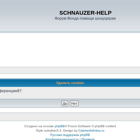
SCHNAUZER-HELP
Форум Фонда помощи шнауцерам
Удалить cookies
онференцией?
Создано на основе
phpBB
® Forum Software © phpBB Limited
Style subsilver3.3. Design by
CabinetAdmina.ru
Русская поддержка phpBB
Конфиденциальность
|
Правила