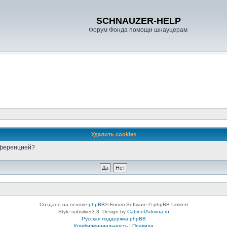
SCHNAUZER-HELP
Форум Фонда помощи шнауцерам
Удалить cookies
онференцией?
Создано на основе
phpBB
® Forum Software © phpBB Limited
Style subsilver3.3. Design by
CabinetAdmina.ru
Русская поддержка phpBB
Конфиденциальность
|
Правила