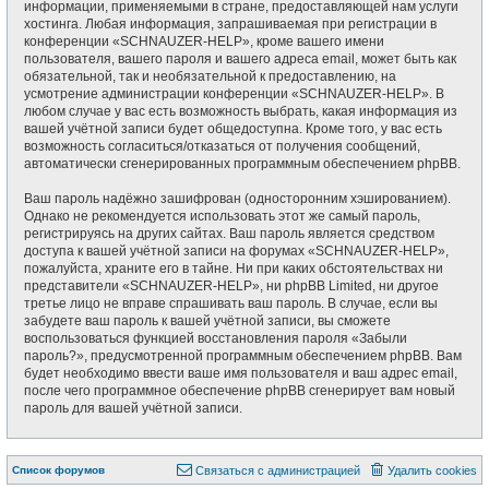
информации, применяемыми в стране, предоставляющей нам услуги
хостинга. Любая информация, запрашиваемая при регистрации в
конференции «SCHNAUZER-HELP», кроме вашего имени
пользователя, вашего пароля и вашего адреса email, может быть как
обязательной, так и необязательной к предоставлению, на
усмотрение администрации конференции «SCHNAUZER-HELP». В
любом случае у вас есть возможность выбрать, какая информация из
вашей учётной записи будет общедоступна. Кроме того, у вас есть
возможность согласиться/отказаться от получения сообщений,
автоматически сгенерированных программным обеспечением phpBB.
Ваш пароль надёжно зашифрован (односторонним хэшированием).
Однако не рекомендуется использовать этот же самый пароль,
регистрируясь на других сайтах. Ваш пароль является средством
доступа к вашей учётной записи на форумах «SCHNAUZER-HELP»,
пожалуйста, храните его в тайне. Ни при каких обстоятельствах ни
представители «SCHNAUZER-HELP», ни phpBB Limited, ни другое
третье лицо не вправе спрашивать ваш пароль. В случае, если вы
забудете ваш пароль к вашей учётной записи, вы сможете
воспользоваться функцией восстановления пароля «Забыли
пароль?», предусмотренной программным обеспечением phpBB. Вам
будет необходимо ввести ваше имя пользователя и ваш адрес email,
после чего программное обеспечение phpBB сгенерирует вам новый
пароль для вашей учётной записи.
Список форумов
Связаться с администрацией
Удалить cookies