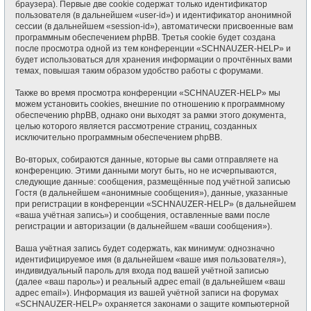
браузера). Первые две cookie содержат только идентификатор
пользователя (в дальнейшем «user-id») и идентификатор анонимной
сессии (в дальнейшем «session-id»), автоматически присвоенные вам
программным обеспечением phpBB. Третья cookie будет создана
после просмотра одной из тем конференции «SCHNAUZER-HELP» и
будет использоваться для хранения информации о прочтённых вами
темах, повышая таким образом удобство работы с форумами.
Также во время просмотра конференции «SCHNAUZER-HELP» мы
можем установить cookies, внешние по отношению к программному
обеспечению phpBB, однако они выходят за рамки этого документа,
целью которого является рассмотрение страниц, созданных
исключительно программным обеспечением phpBB.
Во-вторых, собираются данные, которые вы сами отправляете на
конференцию. Этими данными могут быть, но не исчерпываются,
следующие данные: сообщения, размещённые под учётной записью
Гостя (в дальнейшем «анонимные сообщения»), данные, указанные
при регистрации в конференции «SCHNAUZER-HELP» (в дальнейшем
«ваша учётная запись») и сообщения, оставленные вами после
регистрации и авторизации (в дальнейшем «ваши сообщения»).
Ваша учётная запись будет содержать, как минимум: однозначно
идентифицируемое имя (в дальнейшем «ваше имя пользователя»),
индивидуальный пароль для входа под вашей учётной записью
(далее «ваш пароль») и реальный адрес email (в дальнейшем «ваш
адрес email»). Информация из вашей учётной записи на форумах
«SCHNAUZER-HELP» охраняется законами о защите компьютерной