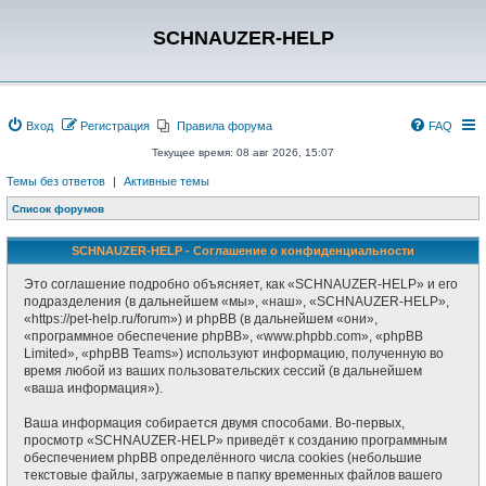
SCHNAUZER-HELP
Вход
Регистрация
Правила форума
FAQ
Текущее время: 08 авг 2026, 15:07
Темы без ответов
|
Активные темы
Список форумов
SCHNAUZER-HELP - Соглашение о конфиденциальности
Это соглашение подробно объясняет, как «SCHNAUZER-HELP» и его
подразделения (в дальнейшем «мы», «наш», «SCHNAUZER-HELP»,
«https://pet-help.ru/forum») и phpBB (в дальнейшем «они»,
«программное обеспечение phpBB», «www.phpbb.com», «phpBB
Limited», «phpBB Teams») используют информацию, полученную во
время любой из ваших пользовательских сессий (в дальнейшем
«ваша информация»).
Ваша информация собирается двумя способами. Во-первых,
просмотр «SCHNAUZER-HELP» приведёт к созданию программным
обеспечением phpBB определённого числа cookies (небольшие
текстовые файлы, загружаемые в папку временных файлов вашего