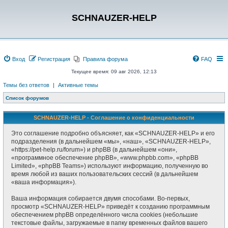
SCHNAUZER-HELP
Вход
Регистрация
Правила форума
FAQ
Текущее время: 09 авг 2026, 12:13
Темы без ответов
|
Активные темы
Список форумов
SCHNAUZER-HELP - Соглашение о конфиденциальности
Это соглашение подробно объясняет, как «SCHNAUZER-HELP» и его
подразделения (в дальнейшем «мы», «наш», «SCHNAUZER-HELP»,
«https://pet-help.ru/forum») и phpBB (в дальнейшем «они»,
«программное обеспечение phpBB», «www.phpbb.com», «phpBB
Limited», «phpBB Teams») используют информацию, полученную во
время любой из ваших пользовательских сессий (в дальнейшем
«ваша информация»).
Ваша информация собирается двумя способами. Во-первых,
просмотр «SCHNAUZER-HELP» приведёт к созданию программным
обеспечением phpBB определённого числа cookies (небольшие
текстовые файлы, загружаемые в папку временных файлов вашего