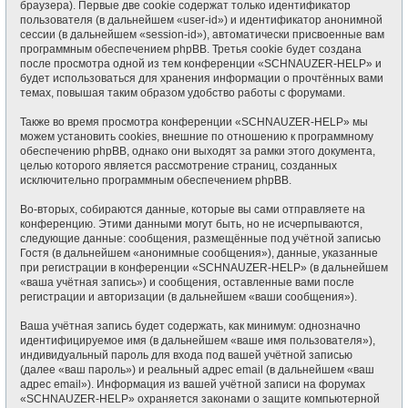
браузера). Первые две cookie содержат только идентификатор
пользователя (в дальнейшем «user-id») и идентификатор анонимной
сессии (в дальнейшем «session-id»), автоматически присвоенные вам
программным обеспечением phpBB. Третья cookie будет создана
после просмотра одной из тем конференции «SCHNAUZER-HELP» и
будет использоваться для хранения информации о прочтённых вами
темах, повышая таким образом удобство работы с форумами.
Также во время просмотра конференции «SCHNAUZER-HELP» мы
можем установить cookies, внешние по отношению к программному
обеспечению phpBB, однако они выходят за рамки этого документа,
целью которого является рассмотрение страниц, созданных
исключительно программным обеспечением phpBB.
Во-вторых, собираются данные, которые вы сами отправляете на
конференцию. Этими данными могут быть, но не исчерпываются,
следующие данные: сообщения, размещённые под учётной записью
Гостя (в дальнейшем «анонимные сообщения»), данные, указанные
при регистрации в конференции «SCHNAUZER-HELP» (в дальнейшем
«ваша учётная запись») и сообщения, оставленные вами после
регистрации и авторизации (в дальнейшем «ваши сообщения»).
Ваша учётная запись будет содержать, как минимум: однозначно
идентифицируемое имя (в дальнейшем «ваше имя пользователя»),
индивидуальный пароль для входа под вашей учётной записью
(далее «ваш пароль») и реальный адрес email (в дальнейшем «ваш
адрес email»). Информация из вашей учётной записи на форумах
«SCHNAUZER-HELP» охраняется законами о защите компьютерной