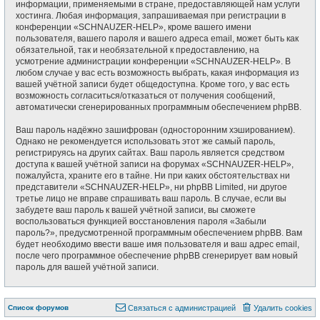
информации, применяемыми в стране, предоставляющей нам услуги
хостинга. Любая информация, запрашиваемая при регистрации в
конференции «SCHNAUZER-HELP», кроме вашего имени
пользователя, вашего пароля и вашего адреса email, может быть как
обязательной, так и необязательной к предоставлению, на
усмотрение администрации конференции «SCHNAUZER-HELP». В
любом случае у вас есть возможность выбрать, какая информация из
вашей учётной записи будет общедоступна. Кроме того, у вас есть
возможность согласиться/отказаться от получения сообщений,
автоматически сгенерированных программным обеспечением phpBB.
Ваш пароль надёжно зашифрован (односторонним хэшированием).
Однако не рекомендуется использовать этот же самый пароль,
регистрируясь на других сайтах. Ваш пароль является средством
доступа к вашей учётной записи на форумах «SCHNAUZER-HELP»,
пожалуйста, храните его в тайне. Ни при каких обстоятельствах ни
представители «SCHNAUZER-HELP», ни phpBB Limited, ни другое
третье лицо не вправе спрашивать ваш пароль. В случае, если вы
забудете ваш пароль к вашей учётной записи, вы сможете
воспользоваться функцией восстановления пароля «Забыли
пароль?», предусмотренной программным обеспечением phpBB. Вам
будет необходимо ввести ваше имя пользователя и ваш адрес email,
после чего программное обеспечение phpBB сгенерирует вам новый
пароль для вашей учётной записи.
Список форумов
Связаться с администрацией
Удалить cookies