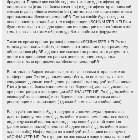
браузера). Первые две cookie содержат только идентификатор
пользователя (в дальнейшем «user-id») и идентификатор анонимной
сессии (в дальнейшем «session-id»), автоматически присвоенные вам
программным обеспечением phpBB. Третья cookie будет создана
после просмотра одной из тем конференции «SCHNAUZER-HELP» и
будет использоваться для хранения информации о прочтённых вами
темах, повышая таким образом удобство работы с форумами.
Также во время просмотра конференции «SCHNAUZER-HELP» мы
можем установить cookies, внешние по отношению к программному
обеспечению phpBB, однако они выходят за рамки этого документа,
целью которого является рассмотрение страниц, созданных
исключительно программным обеспечением phpBB.
Во-вторых, собираются данные, которые вы сами отправляете на
конференцию. Этими данными могут быть, но не исчерпываются,
следующие данные: сообщения, размещённые под учётной записью
Гостя (в дальнейшем «анонимные сообщения»), данные, указанные
при регистрации в конференции «SCHNAUZER-HELP» (в дальнейшем
«ваша учётная запись») и сообщения, оставленные вами после
регистрации и авторизации (в дальнейшем «ваши сообщения»).
Ваша учётная запись будет содержать, как минимум: однозначно
идентифицируемое имя (в дальнейшем «ваше имя пользователя»),
индивидуальный пароль для входа под вашей учётной записью
(далее «ваш пароль») и реальный адрес email (в дальнейшем «ваш
адрес email»). Информация из вашей учётной записи на форумах
«SCHNAUZER-HELP» охраняется законами о защите компьютерной