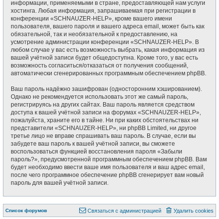
информации, применяемыми в стране, предоставляющей нам услуги
хостинга. Любая информация, запрашиваемая при регистрации в
конференции «SCHNAUZER-HELP», кроме вашего имени
пользователя, вашего пароля и вашего адреса email, может быть как
обязательной, так и необязательной к предоставлению, на
усмотрение администрации конференции «SCHNAUZER-HELP». В
любом случае у вас есть возможность выбрать, какая информация из
вашей учётной записи будет общедоступна. Кроме того, у вас есть
возможность согласиться/отказаться от получения сообщений,
автоматически сгенерированных программным обеспечением phpBB.
Ваш пароль надёжно зашифрован (односторонним хэшированием).
Однако не рекомендуется использовать этот же самый пароль,
регистрируясь на других сайтах. Ваш пароль является средством
доступа к вашей учётной записи на форумах «SCHNAUZER-HELP»,
пожалуйста, храните его в тайне. Ни при каких обстоятельствах ни
представители «SCHNAUZER-HELP», ни phpBB Limited, ни другое
третье лицо не вправе спрашивать ваш пароль. В случае, если вы
забудете ваш пароль к вашей учётной записи, вы сможете
воспользоваться функцией восстановления пароля «Забыли
пароль?», предусмотренной программным обеспечением phpBB. Вам
будет необходимо ввести ваше имя пользователя и ваш адрес email,
после чего программное обеспечение phpBB сгенерирует вам новый
пароль для вашей учётной записи.
Список форумов
Связаться с администрацией
Удалить cookies