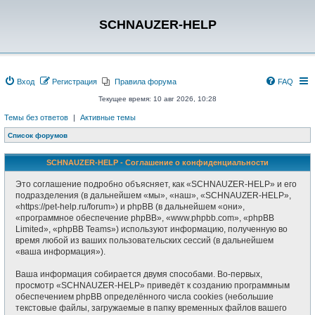
SCHNAUZER-HELP
Вход
Регистрация
Правила форума
FAQ
Текущее время: 10 авг 2026, 10:28
Темы без ответов
|
Активные темы
Список форумов
SCHNAUZER-HELP - Соглашение о конфиденциальности
Это соглашение подробно объясняет, как «SCHNAUZER-HELP» и его
подразделения (в дальнейшем «мы», «наш», «SCHNAUZER-HELP»,
«https://pet-help.ru/forum») и phpBB (в дальнейшем «они»,
«программное обеспечение phpBB», «www.phpbb.com», «phpBB
Limited», «phpBB Teams») используют информацию, полученную во
время любой из ваших пользовательских сессий (в дальнейшем
«ваша информация»).
Ваша информация собирается двумя способами. Во-первых,
просмотр «SCHNAUZER-HELP» приведёт к созданию программным
обеспечением phpBB определённого числа cookies (небольшие
текстовые файлы, загружаемые в папку временных файлов вашего