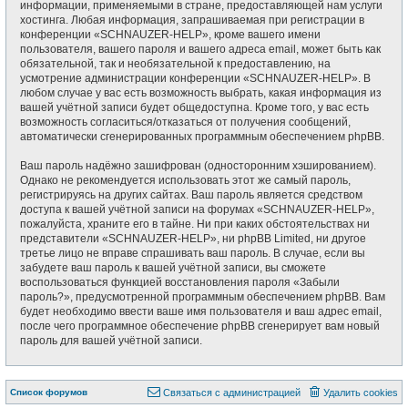
информации, применяемыми в стране, предоставляющей нам услуги
хостинга. Любая информация, запрашиваемая при регистрации в
конференции «SCHNAUZER-HELP», кроме вашего имени
пользователя, вашего пароля и вашего адреса email, может быть как
обязательной, так и необязательной к предоставлению, на
усмотрение администрации конференции «SCHNAUZER-HELP». В
любом случае у вас есть возможность выбрать, какая информация из
вашей учётной записи будет общедоступна. Кроме того, у вас есть
возможность согласиться/отказаться от получения сообщений,
автоматически сгенерированных программным обеспечением phpBB.
Ваш пароль надёжно зашифрован (односторонним хэшированием).
Однако не рекомендуется использовать этот же самый пароль,
регистрируясь на других сайтах. Ваш пароль является средством
доступа к вашей учётной записи на форумах «SCHNAUZER-HELP»,
пожалуйста, храните его в тайне. Ни при каких обстоятельствах ни
представители «SCHNAUZER-HELP», ни phpBB Limited, ни другое
третье лицо не вправе спрашивать ваш пароль. В случае, если вы
забудете ваш пароль к вашей учётной записи, вы сможете
воспользоваться функцией восстановления пароля «Забыли
пароль?», предусмотренной программным обеспечением phpBB. Вам
будет необходимо ввести ваше имя пользователя и ваш адрес email,
после чего программное обеспечение phpBB сгенерирует вам новый
пароль для вашей учётной записи.
Список форумов
Связаться с администрацией
Удалить cookies