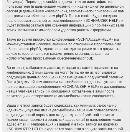
браузера). Первые две cookie содержат только идентификатор
пользователя (в дальнейшем «user-id») и идентификатор анонимной
сессии (в дальнейшем «session-id»), автоматически присвоенные вам
программным обеспечением phpBB. Третья cookie будет создана
после просмотра одной из тем конференции «SCHNAUZER-HELP» и
будет использоваться для хранения информации о прочтённых вами
темах, повышая таким образом удобство работы с форумами.
Также во время просмотра конференции «SCHNAUZER-HELP» мы
можем установить cookies, внешние по отношению к программному
обеспечению phpBB, однако они выходят за рамки этого документа,
целью которого является рассмотрение страниц, созданных
исключительно программным обеспечением phpBB.
Во-вторых, собираются данные, которые вы сами отправляете на
конференцию. Этими данными могут быть, но не исчерпываются,
следующие данные: сообщения, размещённые под учётной записью
Гостя (в дальнейшем «анонимные сообщения»), данные, указанные
при регистрации в конференции «SCHNAUZER-HELP» (в дальнейшем
«ваша учётная запись») и сообщения, оставленные вами после
регистрации и авторизации (в дальнейшем «ваши сообщения»).
Ваша учётная запись будет содержать, как минимум: однозначно
идентифицируемое имя (в дальнейшем «ваше имя пользователя»),
индивидуальный пароль для входа под вашей учётной записью
(далее «ваш пароль») и реальный адрес email (в дальнейшем «ваш
адрес email»). Информация из вашей учётной записи на форумах
«SCHNAUZER-HELP» охраняется законами о защите компьютерной