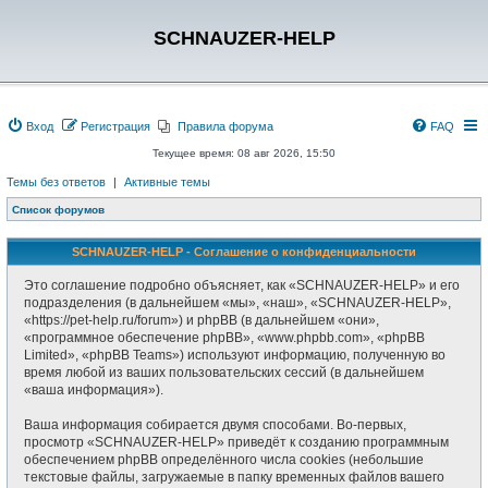
SCHNAUZER-HELP
Вход
Регистрация
Правила форума
FAQ
Текущее время: 08 авг 2026, 15:50
Темы без ответов
|
Активные темы
Список форумов
SCHNAUZER-HELP - Соглашение о конфиденциальности
Это соглашение подробно объясняет, как «SCHNAUZER-HELP» и его
подразделения (в дальнейшем «мы», «наш», «SCHNAUZER-HELP»,
«https://pet-help.ru/forum») и phpBB (в дальнейшем «они»,
«программное обеспечение phpBB», «www.phpbb.com», «phpBB
Limited», «phpBB Teams») используют информацию, полученную во
время любой из ваших пользовательских сессий (в дальнейшем
«ваша информация»).
Ваша информация собирается двумя способами. Во-первых,
просмотр «SCHNAUZER-HELP» приведёт к созданию программным
обеспечением phpBB определённого числа cookies (небольшие
текстовые файлы, загружаемые в папку временных файлов вашего