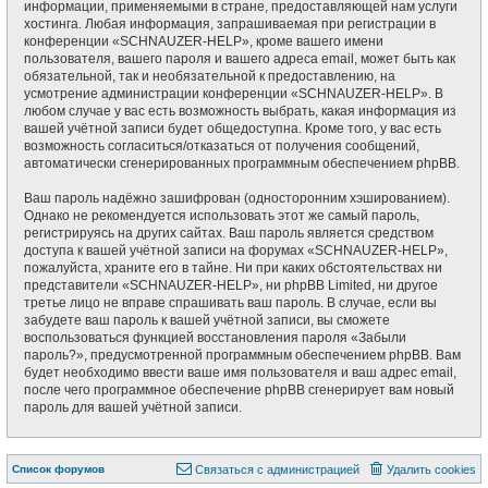
информации, применяемыми в стране, предоставляющей нам услуги
хостинга. Любая информация, запрашиваемая при регистрации в
конференции «SCHNAUZER-HELP», кроме вашего имени
пользователя, вашего пароля и вашего адреса email, может быть как
обязательной, так и необязательной к предоставлению, на
усмотрение администрации конференции «SCHNAUZER-HELP». В
любом случае у вас есть возможность выбрать, какая информация из
вашей учётной записи будет общедоступна. Кроме того, у вас есть
возможность согласиться/отказаться от получения сообщений,
автоматически сгенерированных программным обеспечением phpBB.
Ваш пароль надёжно зашифрован (односторонним хэшированием).
Однако не рекомендуется использовать этот же самый пароль,
регистрируясь на других сайтах. Ваш пароль является средством
доступа к вашей учётной записи на форумах «SCHNAUZER-HELP»,
пожалуйста, храните его в тайне. Ни при каких обстоятельствах ни
представители «SCHNAUZER-HELP», ни phpBB Limited, ни другое
третье лицо не вправе спрашивать ваш пароль. В случае, если вы
забудете ваш пароль к вашей учётной записи, вы сможете
воспользоваться функцией восстановления пароля «Забыли
пароль?», предусмотренной программным обеспечением phpBB. Вам
будет необходимо ввести ваше имя пользователя и ваш адрес email,
после чего программное обеспечение phpBB сгенерирует вам новый
пароль для вашей учётной записи.
Список форумов
Связаться с администрацией
Удалить cookies