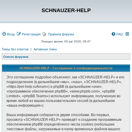
SCHNAUZER-HELP
Вход
Регистрация
Правила форума
FAQ
Текущее время: 09 авг 2026, 08:47
Темы без ответов
|
Активные темы
Список форумов
SCHNAUZER-HELP - Соглашение о конфиденциальности
Это соглашение подробно объясняет, как «SCHNAUZER-HELP» и его
подразделения (в дальнейшем «мы», «наш», «SCHNAUZER-HELP»,
«https://pet-help.ru/forum») и phpBB (в дальнейшем «они»,
«программное обеспечение phpBB», «www.phpbb.com», «phpBB
Limited», «phpBB Teams») используют информацию, полученную во
время любой из ваших пользовательских сессий (в дальнейшем
«ваша информация»).
Ваша информация собирается двумя способами. Во-первых,
просмотр «SCHNAUZER-HELP» приведёт к созданию программным
обеспечением phpBB определённого числа cookies (небольшие
текстовые файлы, загружаемые в папку временных файлов вашего