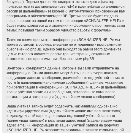
браузера). Первые две cookie содержат только идентификатор
пользователя (в дальнейшем «user-id») и идентификатор анонимной
сессии (в дальнейшем «session-id»), автоматически присвоенные вам
программным обеспечением phpBB. Третья cookie будет создана
после просмотра одной из тем конференции «SCHNAUZER-HELP» и
будет использоваться для хранения информации о прочтённых вами
темах, повышая таким образом удобство работы с форумами.
Также во время просмотра конференции «SCHNAUZER-HELP» мы
можем установить cookies, внешние по отношению к программному
обеспечению phpBB, однако они выходят за рамки этого документа,
целью которого является рассмотрение страниц, созданных
исключительно программным обеспечением phpBB.
Во-вторых, собираются данные, которые вы сами отправляете на
конференцию. Этими данными могут быть, но не исчерпываются,
следующие данные: сообщения, размещённые под учётной записью
Гостя (в дальнейшем «анонимные сообщения»), данные, указанные
при регистрации в конференции «SCHNAUZER-HELP» (в дальнейшем
«ваша учётная запись») и сообщения, оставленные вами после
регистрации и авторизации (в дальнейшем «ваши сообщения»).
Ваша учётная запись будет содержать, как минимум: однозначно
идентифицируемое имя (в дальнейшем «ваше имя пользователя»),
индивидуальный пароль для входа под вашей учётной записью
(далее «ваш пароль») и реальный адрес email (в дальнейшем «ваш
адрес email»). Информация из вашей учётной записи на форумах
«SCHNAUZER-HELP» охраняется законами о защите компьютерной