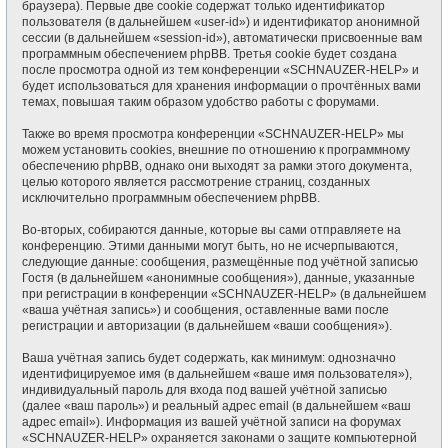
браузера). Первые две cookie содержат только идентификатор
пользователя (в дальнейшем «user-id») и идентификатор анонимной
сессии (в дальнейшем «session-id»), автоматически присвоенные вам
программным обеспечением phpBB. Третья cookie будет создана
после просмотра одной из тем конференции «SCHNAUZER-HELP» и
будет использоваться для хранения информации о прочтённых вами
темах, повышая таким образом удобство работы с форумами.
Также во время просмотра конференции «SCHNAUZER-HELP» мы
можем установить cookies, внешние по отношению к программному
обеспечению phpBB, однако они выходят за рамки этого документа,
целью которого является рассмотрение страниц, созданных
исключительно программным обеспечением phpBB.
Во-вторых, собираются данные, которые вы сами отправляете на
конференцию. Этими данными могут быть, но не исчерпываются,
следующие данные: сообщения, размещённые под учётной записью
Гостя (в дальнейшем «анонимные сообщения»), данные, указанные
при регистрации в конференции «SCHNAUZER-HELP» (в дальнейшем
«ваша учётная запись») и сообщения, оставленные вами после
регистрации и авторизации (в дальнейшем «ваши сообщения»).
Ваша учётная запись будет содержать, как минимум: однозначно
идентифицируемое имя (в дальнейшем «ваше имя пользователя»),
индивидуальный пароль для входа под вашей учётной записью
(далее «ваш пароль») и реальный адрес email (в дальнейшем «ваш
адрес email»). Информация из вашей учётной записи на форумах
«SCHNAUZER-HELP» охраняется законами о защите компьютерной