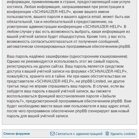
информации, применяемыми в стране, предоставляющей нам услуги
хостинга. Любая информация, запрашиваемая при регистрации в
конференции «SCHNAUZER-HELP», кроме вашего имени
пользователя, вашего пароля и вашего адреса email, может быть как
обязательной, так и необязательной к предоставлению, на
усмотрение администрации конференции «SCHNAUZER-HELP». В
любом случае у вас есть возможность выбрать, какая информация из
вашей учётной записи будет общедоступна. Кроме того, у вас есть
возможность согласиться/отказаться от получения сообщений,
автоматически сгенерированных программным обеспечением phpBB.
Ваш пароль надёжно зашифрован (односторонним хэшированием).
Однако не рекомендуется использовать этот же самый пароль,
регистрируясь на других сайтах. Ваш пароль является средством
доступа к вашей учётной записи на форумах «SCHNAUZER-HELP»,
пожалуйста, храните его в тайне. Ни при каких обстоятельствах ни
представители «SCHNAUZER-HELP», ни phpBB Limited, ни другое
третье лицо не вправе спрашивать ваш пароль. В случае, если вы
забудете ваш пароль к вашей учётной записи, вы сможете
воспользоваться функцией восстановления пароля «Забыли
пароль?», предусмотренной программным обеспечением phpBB. Вам
будет необходимо ввести ваше имя пользователя и ваш адрес email,
после чего программное обеспечение phpBB сгенерирует вам новый
пароль для вашей учётной записи.
Список форумов
Связаться с администрацией
Удалить cookies