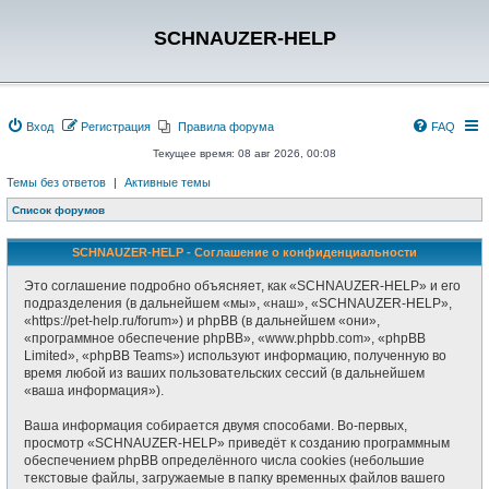
SCHNAUZER-HELP
Вход
Регистрация
Правила форума
FAQ
Текущее время: 08 авг 2026, 00:08
Темы без ответов
|
Активные темы
Список форумов
SCHNAUZER-HELP - Соглашение о конфиденциальности
Это соглашение подробно объясняет, как «SCHNAUZER-HELP» и его
подразделения (в дальнейшем «мы», «наш», «SCHNAUZER-HELP»,
«https://pet-help.ru/forum») и phpBB (в дальнейшем «они»,
«программное обеспечение phpBB», «www.phpbb.com», «phpBB
Limited», «phpBB Teams») используют информацию, полученную во
время любой из ваших пользовательских сессий (в дальнейшем
«ваша информация»).
Ваша информация собирается двумя способами. Во-первых,
просмотр «SCHNAUZER-HELP» приведёт к созданию программным
обеспечением phpBB определённого числа cookies (небольшие
текстовые файлы, загружаемые в папку временных файлов вашего