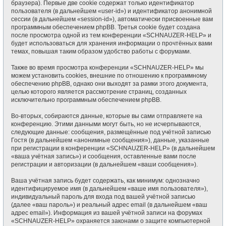
браузера). Первые две cookie содержат только идентификатор
пользователя (в дальнейшем «user-id») и идентификатор анонимной
сессии (в дальнейшем «session-id»), автоматически присвоенные вам
программным обеспечением phpBB. Третья cookie будет создана
после просмотра одной из тем конференции «SCHNAUZER-HELP» и
будет использоваться для хранения информации о прочтённых вами
темах, повышая таким образом удобство работы с форумами.
Также во время просмотра конференции «SCHNAUZER-HELP» мы
можем установить cookies, внешние по отношению к программному
обеспечению phpBB, однако они выходят за рамки этого документа,
целью которого является рассмотрение страниц, созданных
исключительно программным обеспечением phpBB.
Во-вторых, собираются данные, которые вы сами отправляете на
конференцию. Этими данными могут быть, но не исчерпываются,
следующие данные: сообщения, размещённые под учётной записью
Гостя (в дальнейшем «анонимные сообщения»), данные, указанные
при регистрации в конференции «SCHNAUZER-HELP» (в дальнейшем
«ваша учётная запись») и сообщения, оставленные вами после
регистрации и авторизации (в дальнейшем «ваши сообщения»).
Ваша учётная запись будет содержать, как минимум: однозначно
идентифицируемое имя (в дальнейшем «ваше имя пользователя»),
индивидуальный пароль для входа под вашей учётной записью
(далее «ваш пароль») и реальный адрес email (в дальнейшем «ваш
адрес email»). Информация из вашей учётной записи на форумах
«SCHNAUZER-HELP» охраняется законами о защите компьютерной