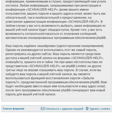
информации, применяемыми в стране, предоставляющей нам услуги
хостинга. Любая информация, запрашиваемая при регистрации в
конференции «SCHNAUZER-HELP», кроме вашего имени
пользователя, вашего пароля и вашего адреса email, может быть как
обязательной, так и необязательной к предоставлению, на
усмотрение администрации конференции «SCHNAUZER-HELP». В
любом случае у вас есть возможность выбрать, какая информация из
вашей учётной записи будет общедоступна. Кроме того, у вас есть
возможность согласиться/отказаться от получения сообщений,
автоматически сгенерированных программным обеспечением phpBB.
Ваш пароль надёжно зашифрован (односторонним хэшированием).
Однако не рекомендуется использовать этот же самый пароль,
регистрируясь на других сайтах. Ваш пароль является средством
доступа к вашей учётной записи на форумах «SCHNAUZER-HELP»,
пожалуйста, храните его в тайне. Ни при каких обстоятельствах ни
представители «SCHNAUZER-HELP», ни phpBB Limited, ни другое
третье лицо не вправе спрашивать ваш пароль. В случае, если вы
забудете ваш пароль к вашей учётной записи, вы сможете
воспользоваться функцией восстановления пароля «Забыли
пароль?», предусмотренной программным обеспечением phpBB. Вам
будет необходимо ввести ваше имя пользователя и ваш адрес email,
после чего программное обеспечение phpBB сгенерирует вам новый
пароль для вашей учётной записи.
Список форумов
Связаться с администрацией
Удалить cookies