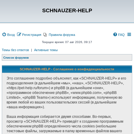
SCHNAUZER-HELP
Вход
Регистрация
Правила форума
FAQ
Текущее время: 07 авг 2026, 09:17
Темы без ответов
|
Активные темы
Список форумов
SCHNAUZER-HELP - Соглашение о конфиденциальности
Это соглашение подробно объясняет, как «SCHNAUZER-HELP» и его
подразделения (в дальнейшем «мы», «наш», «SCHNAUZER-HELP»,
«https://pet-help.ru/forum») и phpBB (в дальнейшем «они»,
«программное обеспечение phpBB», «www.phpbb.com», «phpBB
Limited», «phpBB Teams») используют информацию, полученную во
время любой из ваших пользовательских сессий (в дальнейшем
«ваша информация»).
Ваша информация собирается двумя способами. Во-первых,
просмотр «SCHNAUZER-HELP» приведёт к созданию программным
обеспечением phpBB определённого числа cookies (небольшие
текстовые файлы, загружаемые в папку временных файлов вашего