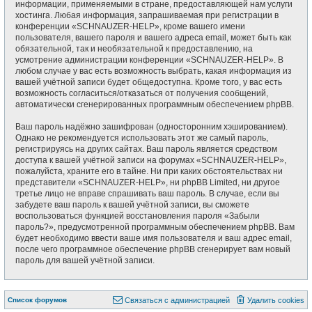
информации, применяемыми в стране, предоставляющей нам услуги
хостинга. Любая информация, запрашиваемая при регистрации в
конференции «SCHNAUZER-HELP», кроме вашего имени
пользователя, вашего пароля и вашего адреса email, может быть как
обязательной, так и необязательной к предоставлению, на
усмотрение администрации конференции «SCHNAUZER-HELP». В
любом случае у вас есть возможность выбрать, какая информация из
вашей учётной записи будет общедоступна. Кроме того, у вас есть
возможность согласиться/отказаться от получения сообщений,
автоматически сгенерированных программным обеспечением phpBB.
Ваш пароль надёжно зашифрован (односторонним хэшированием).
Однако не рекомендуется использовать этот же самый пароль,
регистрируясь на других сайтах. Ваш пароль является средством
доступа к вашей учётной записи на форумах «SCHNAUZER-HELP»,
пожалуйста, храните его в тайне. Ни при каких обстоятельствах ни
представители «SCHNAUZER-HELP», ни phpBB Limited, ни другое
третье лицо не вправе спрашивать ваш пароль. В случае, если вы
забудете ваш пароль к вашей учётной записи, вы сможете
воспользоваться функцией восстановления пароля «Забыли
пароль?», предусмотренной программным обеспечением phpBB. Вам
будет необходимо ввести ваше имя пользователя и ваш адрес email,
после чего программное обеспечение phpBB сгенерирует вам новый
пароль для вашей учётной записи.
Список форумов
Связаться с администрацией
Удалить cookies