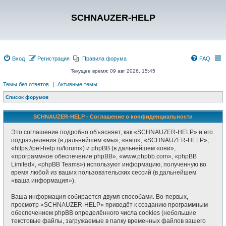
SCHNAUZER-HELP
Вход
Регистрация
Правила форума
FAQ
Текущее время: 09 авг 2026, 15:45
Темы без ответов
|
Активные темы
Список форумов
SCHNAUZER-HELP - Соглашение о конфиденциальности
Это соглашение подробно объясняет, как «SCHNAUZER-HELP» и его
подразделения (в дальнейшем «мы», «наш», «SCHNAUZER-HELP»,
«https://pet-help.ru/forum») и phpBB (в дальнейшем «они»,
«программное обеспечение phpBB», «www.phpbb.com», «phpBB
Limited», «phpBB Teams») используют информацию, полученную во
время любой из ваших пользовательских сессий (в дальнейшем
«ваша информация»).
Ваша информация собирается двумя способами. Во-первых,
просмотр «SCHNAUZER-HELP» приведёт к созданию программным
обеспечением phpBB определённого числа cookies (небольшие
текстовые файлы, загружаемые в папку временных файлов вашего