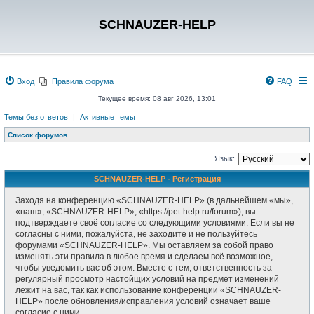
SCHNAUZER-HELP
Вход
Правила форума
FAQ
Текущее время: 08 авг 2026, 13:01
Темы без ответов
|
Активные темы
Список форумов
Язык:
SCHNAUZER-HELP - Регистрация
Заходя на конференцию «SCHNAUZER-HELP» (в дальнейшем «мы»,
«наш», «SCHNAUZER-HELP», «https://pet-help.ru/forum»), вы
подтверждаете своё согласие со следующими условиями. Если вы не
согласны с ними, пожалуйста, не заходите и не пользуйтесь
форумами «SCHNAUZER-HELP». Мы оставляем за собой право
изменять эти правила в любое время и сделаем всё возможное,
чтобы уведомить вас об этом. Вместе с тем, ответственность за
регулярный просмотр настойщих условий на предмет изменений
лежит на вас, так как использование конференции «SCHNAUZER-
HELP» после обновления/исправления условий означает ваше
согласие с ними.