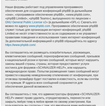
Наши форумы работают под управлением программного
обеспечения для создания конференций phpBB (в дальнейшем
«они», «программное обеспечение phpBB», «www.phpbb.com»,
«phpBB Limited», «phpBB Teams»), выпущенного по лицензии «
GNU General Public License v2
» (в дальнейшем «GPL»). Скачать его
можно по адресу
www.phpbb.com
. Программное обеспечение phpBB
служит только для организации интернет-конференций; phpBB
Limited не несёт ответственности за их содержание и не управляет
правилами поведения и использования таких интернет-конференций.
За дополнительной информацией о phpBB обращайтесь по адресу
https://www.phpbb.com/
.
Вы соглашаетесь не размещать оскорбительных, угрожающих,
клеветнических сообщений, порнографических сообщений, призывов
к национальной розни и прочих сообщений, которые могут нарушить
законы вашей страны, страны, которая предоставляет услуги
хостинга для форумов «SCHNAUZER-HELP», или нарушить
международное право. Попытки размещения таких сообщений могут
привести к вашему немедленному отключению от конференции, при
этом ваш провайдер будет поставлен в известность, если мы сочтём
это нужным. IP-адреса всех сообщений сохраняются для
обеспечения данной возможности.
Вы соглашаетесь с тем, что администраторы форумов «SCHNAUZER-
HELP» имеют право удалить, отредактировать, перенести или
закрыть любую тему в любое время по своему усмотрению. Как
пользователь вы согласны с тем, что введённая вами информация