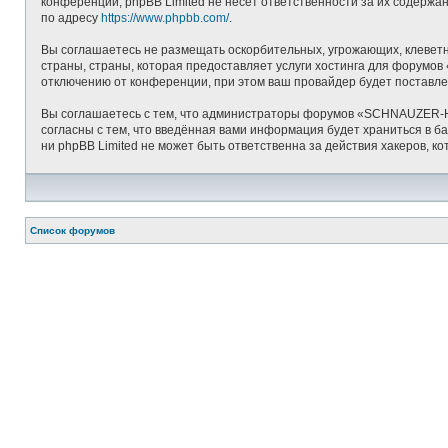
конференций; phpBB Limited не несёт ответственности за их содерж
по адресу
https://www.phpbb.com/
.
Вы соглашаетесь не размещать оскорбительных, угрожающих, клеветн
страны, страны, которая предоставляет услуги хостинга для форум
отключению от конференции, при этом ваш провайдер будет поставлен
Вы соглашаетесь с тем, что администраторы форумов «SCHNAUZER-HE
согласны с тем, что введённая вами информация будет храниться в
ни phpBB Limited не может быть ответственна за действия хакеров, ко
Список форумов