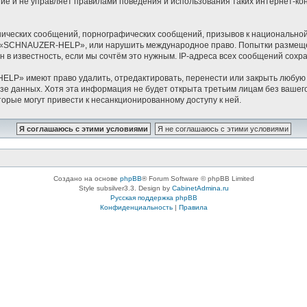
ание и не управляет правилами поведения и использования таких интернет
ических сообщений, порнографических сообщений, призывов к национальной
ов «SCHNAUZER-HELP», или нарушить международное право. Попытки размещ
 в известность, если мы сочтём это нужным. IP-адреса всех сообщений сох
LP» имеют право удалить, отредактировать, перенести или закрыть любую т
 базе данных. Хотя эта информация не будет открыта третьим лицам без в
торые могут привести к несанкционированному доступу к ней.
Создано на основе
phpBB
® Forum Software © phpBB Limited
Style subsilver3.3. Design by
CabinetAdmina.ru
Русская поддержка phpBB
Конфиденциальность
|
Правила