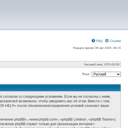
FAQ
Ссылки
Текущее время: 06 авг 2026, 08:15
Часовой пояс:
UTC+03:00
Язык:
 согласие со следующими условиями. Если вы не согласны с ними,
лаем всё возможное, чтобы уведомить вас об этом. Вместе с тем,
ZER-HELP» после обновления/исправления условий означает ваше
ечение phpBB», «www.phpbb.com», «phpBB Limited», «phpBB Teams»),
спечение phpBB служит только для организации интернет-