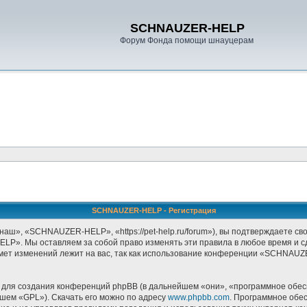
SCHNAUZER-HELP
Форум Фонда помощи шнауцерам
SCHNAUZER-HELP - Регистрация
, «SCHNAUZER-HELP», «https://pet-help.ru/forum»), вы подтверждаете своё
P». Мы оставляем за собой право изменять эти правила в любое время и сде
дмет изменений лежит на вас, так как использование конференции «SCHNAU
ля создания конференций phpBB (в дальнейшем «они», «программное обесп
йшем «GPL»). Скачать его можно по адресу
www.phpbb.com
. Программное обе