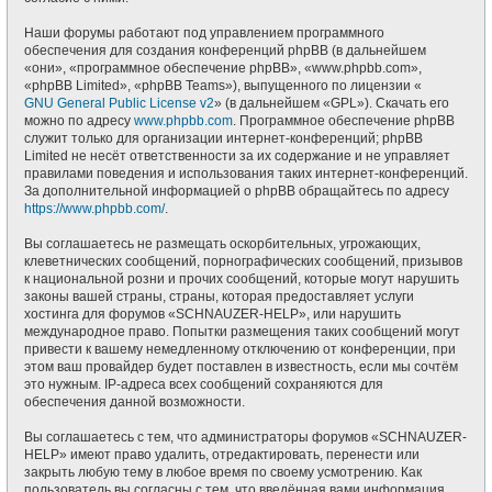
Наши форумы работают под управлением программного
обеспечения для создания конференций phpBB (в дальнейшем
«они», «программное обеспечение phpBB», «www.phpbb.com»,
«phpBB Limited», «phpBB Teams»), выпущенного по лицензии «
GNU General Public License v2
» (в дальнейшем «GPL»). Скачать его
можно по адресу
www.phpbb.com
. Программное обеспечение phpBB
служит только для организации интернет-конференций; phpBB
Limited не несёт ответственности за их содержание и не управляет
правилами поведения и использования таких интернет-конференций.
За дополнительной информацией о phpBB обращайтесь по адресу
https://www.phpbb.com/
.
Вы соглашаетесь не размещать оскорбительных, угрожающих,
клеветнических сообщений, порнографических сообщений, призывов
к национальной розни и прочих сообщений, которые могут нарушить
законы вашей страны, страны, которая предоставляет услуги
хостинга для форумов «SCHNAUZER-HELP», или нарушить
международное право. Попытки размещения таких сообщений могут
привести к вашему немедленному отключению от конференции, при
этом ваш провайдер будет поставлен в известность, если мы сочтём
это нужным. IP-адреса всех сообщений сохраняются для
обеспечения данной возможности.
Вы соглашаетесь с тем, что администраторы форумов «SCHNAUZER-
HELP» имеют право удалить, отредактировать, перенести или
закрыть любую тему в любое время по своему усмотрению. Как
пользователь вы согласны с тем, что введённая вами информация