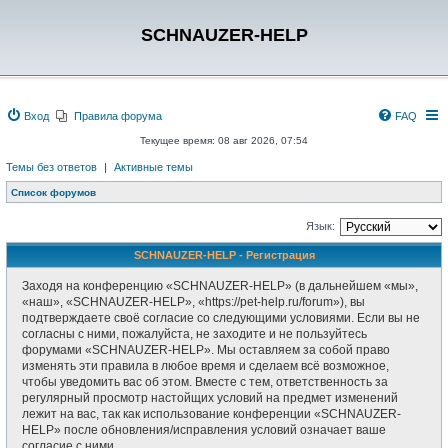
SCHNAUZER-HELP
Вход
Правила форума
FAQ
Текущее время: 08 авг 2026, 07:54
Темы без ответов
|
Активные темы
Список форумов
Язык:
SCHNAUZER-HELP - Регистрация
Заходя на конференцию «SCHNAUZER-HELP» (в дальнейшем «мы»,
«наш», «SCHNAUZER-HELP», «https://pet-help.ru/forum»), вы
подтверждаете своё согласие со следующими условиями. Если вы не
согласны с ними, пожалуйста, не заходите и не пользуйтесь
форумами «SCHNAUZER-HELP». Мы оставляем за собой право
изменять эти правила в любое время и сделаем всё возможное,
чтобы уведомить вас об этом. Вместе с тем, ответственность за
регулярный просмотр настойщих условий на предмет изменений
лежит на вас, так как использование конференции «SCHNAUZER-
HELP» после обновления/исправления условий означает ваше
согласие с ними.