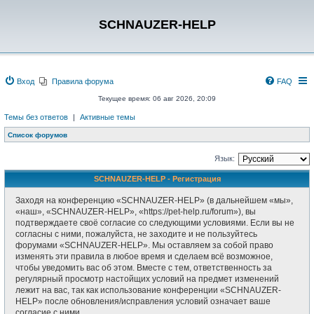
SCHNAUZER-HELP
Вход
Правила форума
FAQ
Текущее время: 06 авг 2026, 20:09
Темы без ответов
|
Активные темы
Список форумов
Язык:
SCHNAUZER-HELP - Регистрация
Заходя на конференцию «SCHNAUZER-HELP» (в дальнейшем «мы»,
«наш», «SCHNAUZER-HELP», «https://pet-help.ru/forum»), вы
подтверждаете своё согласие со следующими условиями. Если вы не
согласны с ними, пожалуйста, не заходите и не пользуйтесь
форумами «SCHNAUZER-HELP». Мы оставляем за собой право
изменять эти правила в любое время и сделаем всё возможное,
чтобы уведомить вас об этом. Вместе с тем, ответственность за
регулярный просмотр настойщих условий на предмет изменений
лежит на вас, так как использование конференции «SCHNAUZER-
HELP» после обновления/исправления условий означает ваше
согласие с ними.