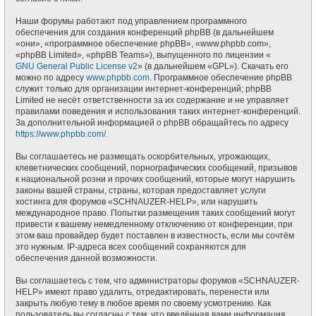
Наши форумы работают под управлением программного
обеспечения для создания конференций phpBB (в дальнейшем
«они», «программное обеспечение phpBB», «www.phpbb.com»,
«phpBB Limited», «phpBB Teams»), выпущенного по лицензии «
GNU General Public License v2
» (в дальнейшем «GPL»). Скачать его
можно по адресу
www.phpbb.com
. Программное обеспечение phpBB
служит только для организации интернет-конференций; phpBB
Limited не несёт ответственности за их содержание и не управляет
правилами поведения и использования таких интернет-конференций.
За дополнительной информацией о phpBB обращайтесь по адресу
https://www.phpbb.com/
.
Вы соглашаетесь не размещать оскорбительных, угрожающих,
клеветнических сообщений, порнографических сообщений, призывов
к национальной розни и прочих сообщений, которые могут нарушить
законы вашей страны, страны, которая предоставляет услуги
хостинга для форумов «SCHNAUZER-HELP», или нарушить
международное право. Попытки размещения таких сообщений могут
привести к вашему немедленному отключению от конференции, при
этом ваш провайдер будет поставлен в известность, если мы сочтём
это нужным. IP-адреса всех сообщений сохраняются для
обеспечения данной возможности.
Вы соглашаетесь с тем, что администраторы форумов «SCHNAUZER-
HELP» имеют право удалить, отредактировать, перенести или
закрыть любую тему в любое время по своему усмотрению. Как
пользователь вы согласны с тем, что введённая вами информация