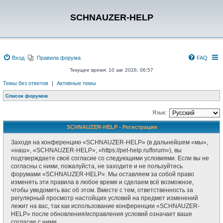
SCHNAUZER-HELP
Вход
Правила форума
FAQ
Текущее время: 10 авг 2026, 06:57
Темы без ответов
|
Активные темы
Список форумов
Язык:
SCHNAUZER-HELP - Регистрация
Заходя на конференцию «SCHNAUZER-HELP» (в дальнейшем «мы»,
«наш», «SCHNAUZER-HELP», «https://pet-help.ru/forum»), вы
подтверждаете своё согласие со следующими условиями. Если вы не
согласны с ними, пожалуйста, не заходите и не пользуйтесь
форумами «SCHNAUZER-HELP». Мы оставляем за собой право
изменять эти правила в любое время и сделаем всё возможное,
чтобы уведомить вас об этом. Вместе с тем, ответственность за
регулярный просмотр настойщих условий на предмет изменений
лежит на вас, так как использование конференции «SCHNAUZER-
HELP» после обновления/исправления условий означает ваше
согласие с ними.