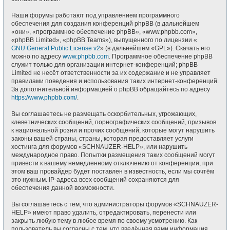
Наши форумы работают под управлением программного
обеспечения для создания конференций phpBB (в дальнейшем
«они», «программное обеспечение phpBB», «www.phpbb.com»,
«phpBB Limited», «phpBB Teams»), выпущенного по лицензии «
GNU General Public License v2
» (в дальнейшем «GPL»). Скачать его
можно по адресу
www.phpbb.com
. Программное обеспечение phpBB
служит только для организации интернет-конференций; phpBB
Limited не несёт ответственности за их содержание и не управляет
правилами поведения и использования таких интернет-конференций.
За дополнительной информацией о phpBB обращайтесь по адресу
https://www.phpbb.com/
.
Вы соглашаетесь не размещать оскорбительных, угрожающих,
клеветнических сообщений, порнографических сообщений, призывов
к национальной розни и прочих сообщений, которые могут нарушить
законы вашей страны, страны, которая предоставляет услуги
хостинга для форумов «SCHNAUZER-HELP», или нарушить
международное право. Попытки размещения таких сообщений могут
привести к вашему немедленному отключению от конференции, при
этом ваш провайдер будет поставлен в известность, если мы сочтём
это нужным. IP-адреса всех сообщений сохраняются для
обеспечения данной возможности.
Вы соглашаетесь с тем, что администраторы форумов «SCHNAUZER-
HELP» имеют право удалить, отредактировать, перенести или
закрыть любую тему в любое время по своему усмотрению. Как
пользователь вы согласны с тем, что введённая вами информация