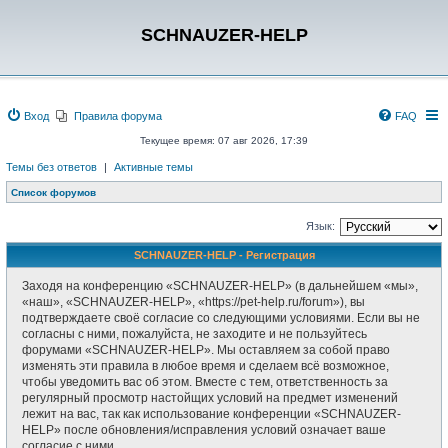
SCHNAUZER-HELP
Вход
Правила форума
FAQ
Текущее время: 07 авг 2026, 17:39
Темы без ответов
|
Активные темы
Список форумов
Язык:
SCHNAUZER-HELP - Регистрация
Заходя на конференцию «SCHNAUZER-HELP» (в дальнейшем «мы»,
«наш», «SCHNAUZER-HELP», «https://pet-help.ru/forum»), вы
подтверждаете своё согласие со следующими условиями. Если вы не
согласны с ними, пожалуйста, не заходите и не пользуйтесь
форумами «SCHNAUZER-HELP». Мы оставляем за собой право
изменять эти правила в любое время и сделаем всё возможное,
чтобы уведомить вас об этом. Вместе с тем, ответственность за
регулярный просмотр настойщих условий на предмет изменений
лежит на вас, так как использование конференции «SCHNAUZER-
HELP» после обновления/исправления условий означает ваше
согласие с ними.