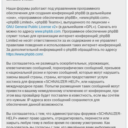
Наши форумы работают под управлением программного
обеспечения для создания конференций phpBB (в дальнейшем
«они», «программное обеспечение phpBB», «www.phpbb.com»,
«phpBB Limited», «phpBB Teams»), выпущенного по лицензии «
GNU General Public License v2
» (в дальнейшем «GPL»). Скачать его
можно по адресу
www.phpbb.com
. Программное обеспечение phpBB
служит только для организации интернет-конференций; phpBB
Limited не несёт ответственности за их содержание и не управляет
правилами поведения и использования таких интернет-конференций.
За дополнительной информацией о phpBB обращайтесь по адресу
https://www.phpbb.com/
.
Вы соглашаетесь не размещать оскорбительных, угрожающих,
клеветнических сообщений, порнографических сообщений, призывов
к национальной розни и прочих сообщений, которые могут нарушить
законы вашей страны, страны, которая предоставляет услуги
хостинга для форумов «SCHNAUZER-HELP», или нарушить
международное право. Попытки размещения таких сообщений могут
привести к вашему немедленному отключению от конференции, при
этом ваш провайдер будет поставлен в известность, если мы сочтём
это нужным. IP-адреса всех сообщений сохраняются для
обеспечения данной возможности.
Вы соглашаетесь с тем, что администраторы форумов «SCHNAUZER-
HELP» имеют право удалить, отредактировать, перенести или
закрыть любую тему в любое время по своему усмотрению. Как
пользователь вы согласны с тем, что введённая вами информация